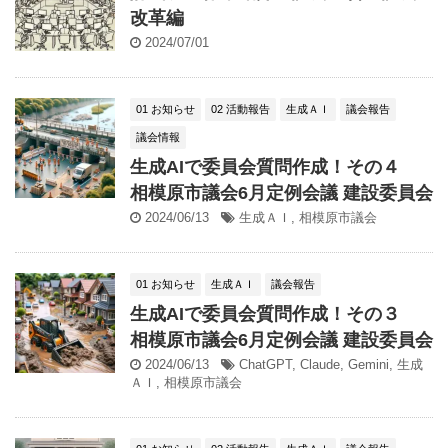
改革編
2024/07/01
01 お知らせ
02 活動報告
生成ＡＩ
議会報告
議会情報
生成AIで委員会質問作成！その４
相模原市議会6月定例会議 建設委員会
2024/06/13
生成ＡＩ
,
相模原市議会
01 お知らせ
生成ＡＩ
議会報告
生成AIで委員会質問作成！その３
相模原市議会6月定例会議 建設委員会
2024/06/13
ChatGPT
,
Claude
,
Gemini
,
生成
ＡＩ
,
相模原市議会