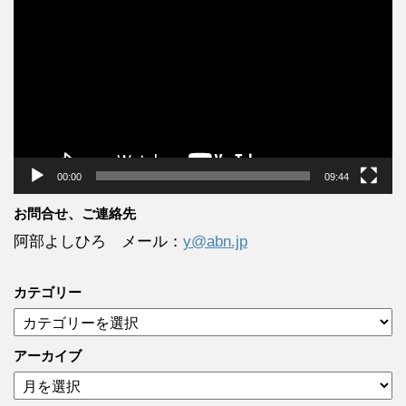
画
プ
レ
ー
ヤ
ー
00:00
09:44
お問合せ、ご連絡先
阿部よしひろ メール：
y@abn.jp
カテゴリー
カ
テ
ゴ
アーカイブ
リ
ア
ー
ー