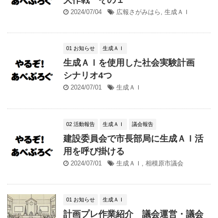
2024/07/04
広報さがみはら
,
生成ＡＩ
01 お知らせ
生成ＡＩ
生成ＡＩを使用した社会実験計画
シナリオ4つ
2024/07/01
生成ＡＩ
02 活動報告
生成ＡＩ
議会報告
建設委員会で市長部局に生成ＡＩ活
用を呼び掛ける
2024/07/01
生成ＡＩ
,
相模原市議会
01 お知らせ
生成ＡＩ
計画プレ作業紹介 議会運営・議会