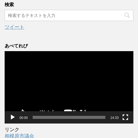
カ
検索
イ
ブ
ツイート
あべてれび
動
画
プ
レ
ー
ヤ
ー
00:00
14:33
リンク
相模原市議会