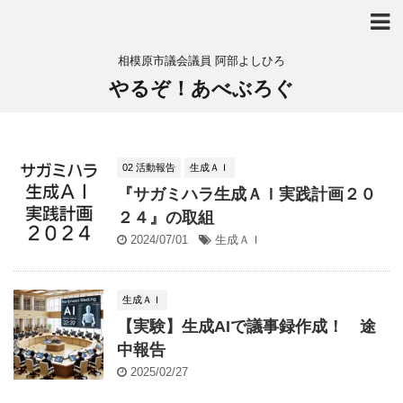
相模原市議会議員 阿部よしひろ
やるぞ！あべぶろぐ
02 活動報告
生成ＡＩ
『サガミハラ生成ＡＩ実践計画２０
２４』の取組
2024/07/01
生成ＡＩ
生成ＡＩ
【実験】生成AIで議事録作成！ 途
中報告
2025/02/27