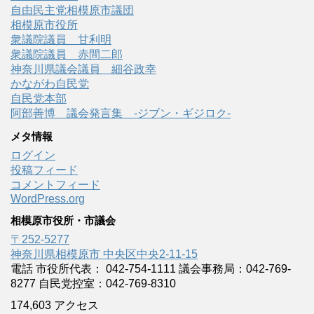
自由民主党相模原市議団
相模原市役所
衆議院議員 甘利明
衆議院議員 赤間二郎
神奈川県議会議員 細谷政幸
かながわ自民党
自民党本部
阿部善博 議会発言集 -ジブン・ギジロク-
メタ情報
ログイン
投稿フィード
コメントフィード
WordPress.org
相模原市役所・市議会
〒252-5277
神奈川県相模原市 中央区中央2-11-15
電話 市役所代表： 042-754-1111 議会事務局：042-769-
8277 自民党控室：042-769-8310
174,603 アクセス