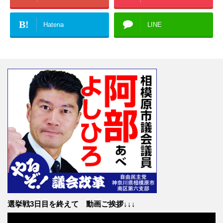
B!
Hatena
LINE
選挙戦3日目を終えて 動画ご挨拶↓↓↓
動