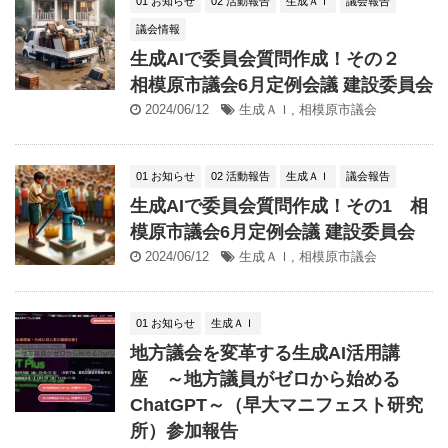
01 お知らせ
02 活動報告
生成ＡＩ
議会報告
議会情報
生成AIで委員会質問作成！その２
相模原市議会6月定例会議 建設委員会
2024/06/12
生成ＡＩ
,
相模原市議会
01 お知らせ
02 活動報告
生成ＡＩ
議会報告
生成AIで委員会質問作成！その1 相
模原市議会6月定例会議 建設委員会
2024/06/12
生成ＡＩ
,
相模原市議会
01 お知らせ
生成ＡＩ
地方議会を変革する生成AI活用講
座 ～地方議員がゼロから始める
ChatGPT～（早大マニフェスト研究
所）参加報告