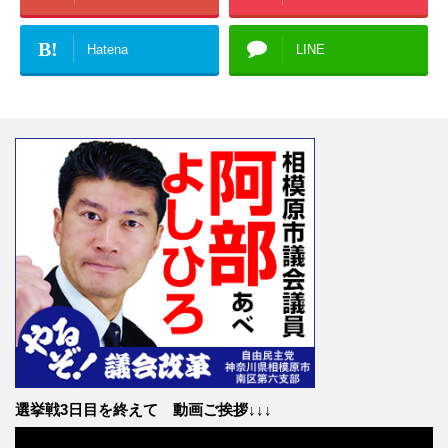
B!
Hatena
LINE
選挙戦3日目を終えて 動画ご挨拶↓↓↓
動