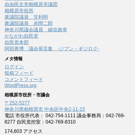
自由民主党相模原市議団
相模原市役所
衆議院議員 甘利明
衆議院議員 赤間二郎
神奈川県議会議員 細谷政幸
かながわ自民党
自民党本部
阿部善博 議会発言集 -ジブン・ギジロク-
メタ情報
ログイン
投稿フィード
コメントフィード
WordPress.org
相模原市役所・市議会
〒252-5277
神奈川県相模原市 中央区中央2-11-15
電話 市役所代表： 042-754-1111 議会事務局：042-769-
8277 自民党控室：042-769-8310
174,603 アクセス