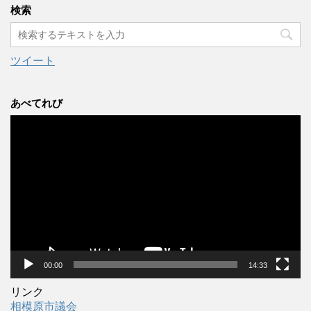
カ
検索
イ
ブ
ツイート
あべてれび
動
画
プ
レ
ー
ヤ
ー
00:00
14:33
リンク
相模原市議会