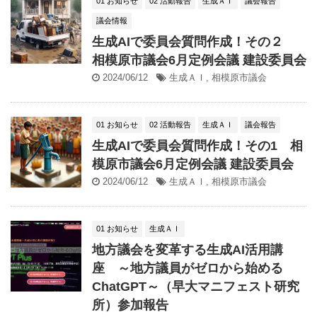
01 お知らせ
02 活動報告
生成ＡＩ
議会報告
議会情報
生成AIで委員会質問作成！その２
相模原市議会6月定例会議 建設委員会
2024/06/12
生成ＡＩ
,
相模原市議会
01 お知らせ
02 活動報告
生成ＡＩ
議会報告
生成AIで委員会質問作成！その1 相
模原市議会6月定例会議 建設委員会
2024/06/12
生成ＡＩ
,
相模原市議会
01 お知らせ
生成ＡＩ
地方議会を変革する生成AI活用講
座 ～地方議員がゼロから始める
ChatGPT～（早大マニフェスト研究
所）参加報告