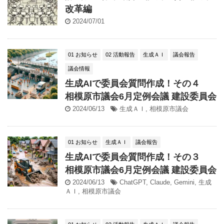
改革編
2024/07/01
01 お知らせ
02 活動報告
生成ＡＩ
議会報告
議会情報
生成AIで委員会質問作成！その４
相模原市議会6月定例会議 建設委員会
2024/06/13
生成ＡＩ
,
相模原市議会
01 お知らせ
生成ＡＩ
議会報告
生成AIで委員会質問作成！その３
相模原市議会6月定例会議 建設委員会
2024/06/13
ChatGPT
,
Claude
,
Gemini
,
生成
ＡＩ
,
相模原市議会