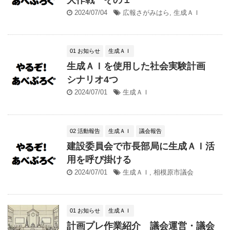
2024/07/04
広報さがみはら
,
生成ＡＩ
01 お知らせ
生成ＡＩ
生成ＡＩを使用した社会実験計画
シナリオ4つ
2024/07/01
生成ＡＩ
02 活動報告
生成ＡＩ
議会報告
建設委員会で市長部局に生成ＡＩ活
用を呼び掛ける
2024/07/01
生成ＡＩ
,
相模原市議会
01 お知らせ
生成ＡＩ
計画プレ作業紹介 議会運営・議会