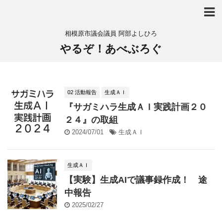
相模原市議会議員 阿部よしひろ
やるぞ！あべぶろぐ
02 活動報告
生成ＡＩ
『サガミハラ生成ＡＩ実践計画２０
２４』の取組
2024/07/01
生成ＡＩ
生成ＡＩ
【実験】生成AIで議事録作成！ 途
中報告
2025/02/27