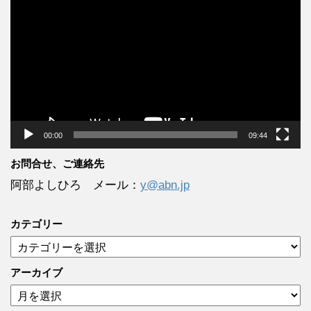
画
プ
レ
ー
ヤ
ー
00:00
09:44
お問合せ、ご連絡先
阿部よしひろ メール：
y@abn.jp
カテゴリー
カ
テ
ゴ
アーカイブ
リ
ア
ー
ー