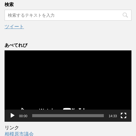
カ
検索
イ
ブ
ツイート
あべてれび
動
画
プ
レ
ー
ヤ
ー
00:00
14:33
リンク
相模原市議会