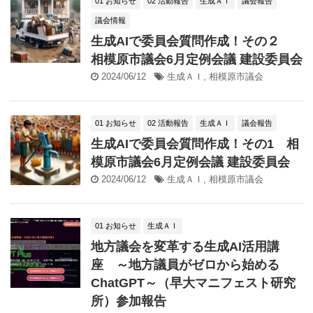
01 お知らせ
02 活動報告
生成ＡＩ
議会報告
議会情報
生成AIで委員会質問作成！その２
相模原市議会6月定例会議 建設委員会
2024/06/12
生成ＡＩ
,
相模原市議会
01 お知らせ
02 活動報告
生成ＡＩ
議会報告
生成AIで委員会質問作成！その1 相
模原市議会6月定例会議 建設委員会
2024/06/12
生成ＡＩ
,
相模原市議会
01 お知らせ
生成ＡＩ
地方議会を変革する生成AI活用講
座 ～地方議員がゼロから始める
ChatGPT～（早大マニフェスト研究
所）参加報告