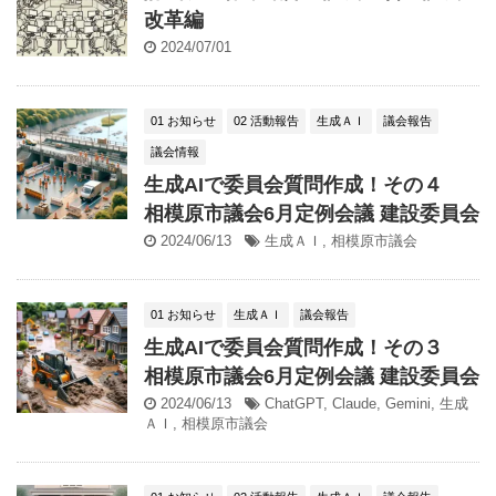
改革編
2024/07/01
01 お知らせ
02 活動報告
生成ＡＩ
議会報告
議会情報
生成AIで委員会質問作成！その４
相模原市議会6月定例会議 建設委員会
2024/06/13
生成ＡＩ
,
相模原市議会
01 お知らせ
生成ＡＩ
議会報告
生成AIで委員会質問作成！その３
相模原市議会6月定例会議 建設委員会
2024/06/13
ChatGPT
,
Claude
,
Gemini
,
生成
ＡＩ
,
相模原市議会