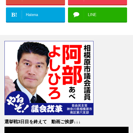
B!
Hatena
LINE
選挙戦3日目を終えて 動画ご挨拶↓↓↓
動