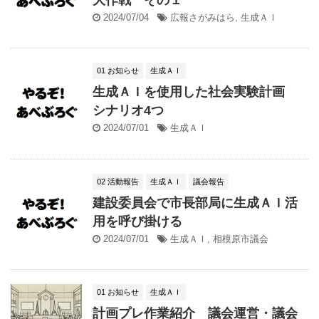
2024/07/04
広報さがみはら
,
生成ＡＩ
01 お知らせ
生成ＡＩ
生成ＡＩを使用した社会実験計画
シナリオ4つ
2024/07/01
生成ＡＩ
02 活動報告
生成ＡＩ
議会報告
建設委員会で市長部局に生成ＡＩ活
用を呼び掛ける
2024/07/01
生成ＡＩ
,
相模原市議会
01 お知らせ
生成ＡＩ
計画プレ作業紹介 議会運営・議会