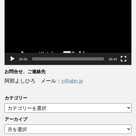
画
プ
レ
ー
ヤ
ー
00:00
09:44
お問合せ、ご連絡先
阿部よしひろ メール：
y@abn.jp
カテゴリー
カ
テ
ゴ
アーカイブ
リ
ア
ー
ー