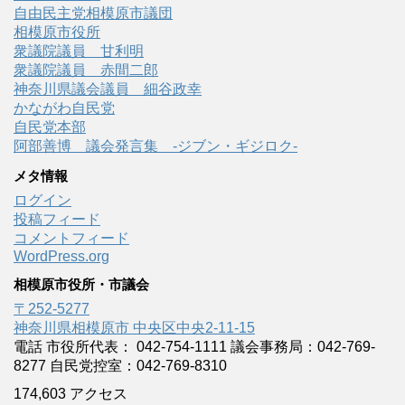
自由民主党相模原市議団
相模原市役所
衆議院議員 甘利明
衆議院議員 赤間二郎
神奈川県議会議員 細谷政幸
かながわ自民党
自民党本部
阿部善博 議会発言集 -ジブン・ギジロク-
メタ情報
ログイン
投稿フィード
コメントフィード
WordPress.org
相模原市役所・市議会
〒252-5277
神奈川県相模原市 中央区中央2-11-15
電話 市役所代表： 042-754-1111 議会事務局：042-769-
8277 自民党控室：042-769-8310
174,603 アクセス