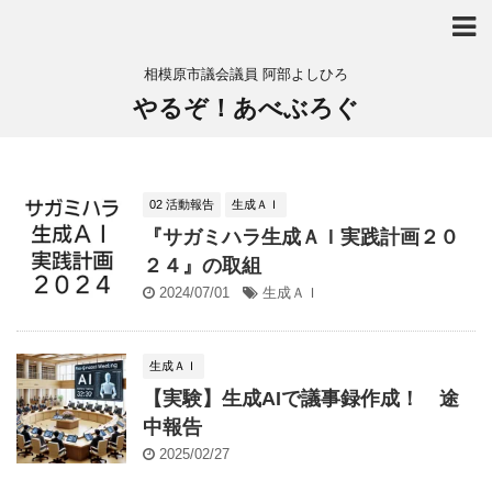
相模原市議会議員 阿部よしひろ
やるぞ！あべぶろぐ
02 活動報告
生成ＡＩ
『サガミハラ生成ＡＩ実践計画２０
２４』の取組
2024/07/01
生成ＡＩ
生成ＡＩ
【実験】生成AIで議事録作成！ 途
中報告
2025/02/27