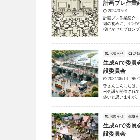
計画プレ作業
2024/07/01
計画プレ作業紹介 
組の初めに、3つの
投げかけたプロンプト
01 お知らせ
02 活
生成AIで委員
設委員会
2024/06/13
皆さんこんにちは、
例会議が開催されて
多いと思いますが、相
01 お知らせ
生成Ａ
生成AIで委員
設委員会