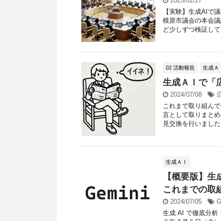
2025/02/27
【実験】生成AIで
模原市議会の本会議
ど少しずつ検証してい
02 活動報告
生成Ａ
生成ＡＩで「
2024/07/08
これまで取り組んで
言として取りまとめ
見交換を行いました。
生成ＡＩ
【概要版】生
これまでの取組
2024/07/05
G
生成 AI で徹底