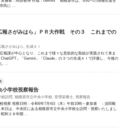
 実施者：阿部善博 作成：Gemini 相模原市は、市民への情報伝達を
民に ...
広報さがみはら」ＰＲ大作戦 その３ これまでの
広報さがみはら
,
生成ＡＩ
広報課が中心となり、これまで様々な意欲的な取組が実践されて来ま
hatGPT」「Gemini」「Claude」の３つの生成ＡＩで評価し、今後の
...
告
央小学校視察報告
学校訪問
,
相模原市立中央小学校
,
管理栄養士
,
視察報告
校視察 視察日時：令和6年7月4日（木）午前10時～参加者 ：須田毅
 本日は、中央区にある相模原市立中央小学校を訪問・視察いたしまし
昭和２８年開 ...