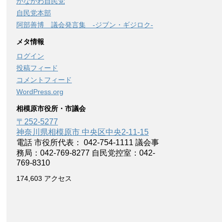
かながわ自民党
自民党本部
阿部善博 議会発言集 -ジブン・ギジロク-
メタ情報
ログイン
投稿フィード
コメントフィード
WordPress.org
相模原市役所・市議会
〒252-5277
神奈川県相模原市 中央区中央2-11-15
電話 市役所代表： 042-754-1111 議会事
務局：042-769-8277 自民党控室：042-
769-8310
174,603 アクセス