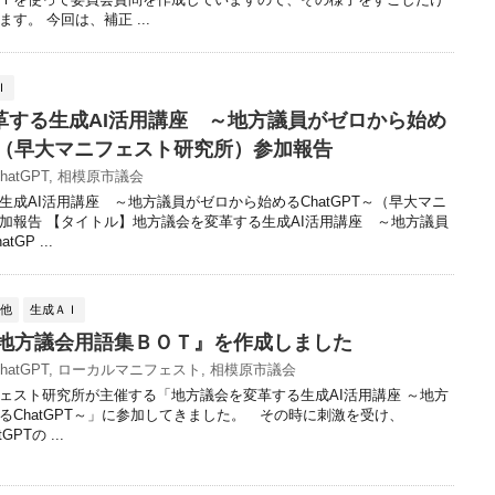
す。 今回は、補正 ...
Ｉ
革する生成AI活用講座 ～地方議員がゼロから始め
T～（早大マニフェスト研究所）参加報告
hatGPT
,
相模原市議会
生成AI活用講座 ～地方議員がゼロから始めるChatGPT～（早大マニ
加報告 【タイトル】地方議会を変革する生成AI活用講座 ～地方議員
GP ...
の他
生成ＡＩ
で『地方議会用語集ＢＯＴ』を作成しました
hatGPT
,
ローカルマニフェスト
,
相模原市議会
スト研究所が主催する「地方議会を変革する生成AI活用講座 ～地方
るChatGPT～」に参加してきました。 その時に刺激を受け、
GPTの ...