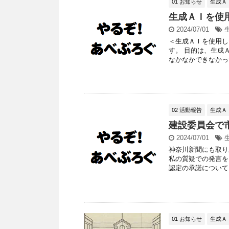
01 お知らせ
生成Ａ
生成ＡＩを使
2024/07/01
＜生成ＡＩを使用し
す。 目的は、生成
なかなかできなかった
02 活動報告
生成Ａ
建設委員会で
2024/07/01
神奈川新聞にも取り
私の質疑での発言を
認定の承諾について か
01 お知らせ
生成Ａ