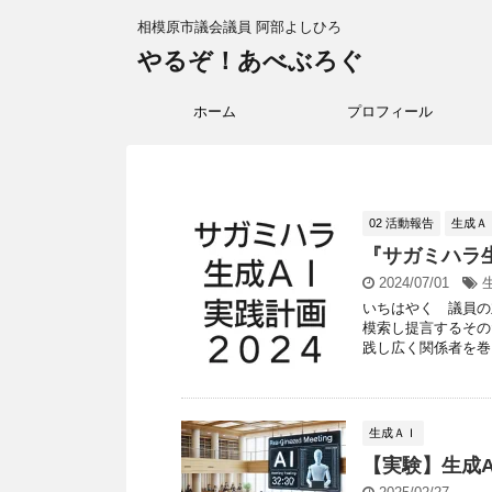
相模原市議会議員 阿部よしひろ
やるぞ！あべぶろぐ
ホーム
プロフィール
02 活動報告
生成Ａ
『サガミハラ
2024/07/01
いちはやく 議員の
模索し提言するその
践し広く関係者を巻き
生成ＡＩ
【実験】生成