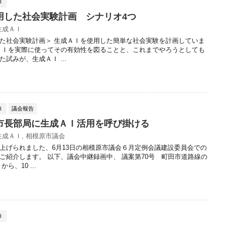
Ｉ
用した社会実験計画 シナリオ4つ
生成ＡＩ
た社会実験計画＞ 生成ＡＩを使用した簡単な社会実験を計画していま
ＡＩを実際に使ってその有効性を図ることと、これまでやろうとしても
試みが、生成ＡＩ ...
Ｉ
議会報告
市長部局に生成ＡＩ活用を呼び掛ける
生成ＡＩ
,
相模原市議会
上げられました、6月13日の相模原市議会６月定例会議建設委員会での
ご紹介します。 以下、議会中継録画中、 議案第70号 町田市道路線の
ら、10 ...
Ｉ