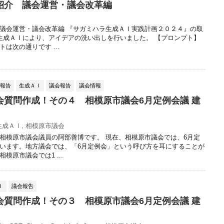
紹介 議会運営・議会改革編
議会運営・議会改革編 『サガミハラ生成ＡＩ実践計画２０２４』の取
生成ＡＩにより、アイデアの洗い出しを行いました。 【プロンプト】
は次の通りです ...
動報告
生成ＡＩ
議会報告
議会情報
会質問作成！その４ 相模原市議会6月定例会議 建
生成ＡＩ
,
相模原市議会
相模原市議会議員の阿部善博です。 現在、相模原市議会では、6月定
います。地方議会では、「6月定例会」という呼び方を耳にすることが
模原市議会では1 ...
Ｉ
議会報告
会質問作成！その３ 相模原市議会6月定例会議 建