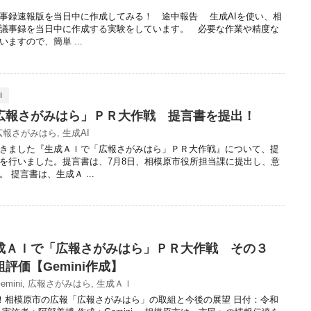
議事録速報版を当日中に作成してみる！ 途中報告 生成AIを使い、相
議事録を当日中に作成する実験をしています。 必要な作業や精度な
ますので、簡単 ...
Ｉ
広報さがみはら」ＰＲ大作戦 提言書を提出！
広報さがみはら
,
生成AI
きました『生成ＡＩで「広報さがみはら」ＰＲ大作戦』について、提
を行いました。提言書は、7月8日、相模原市役所担当課に提出し、意
 提言書は、生成Ａ ...
成ＡＩで「広報さがみはら」ＰＲ大作戦 その３
評価【Gemini作成】
emini
,
広報さがみはら
,
生成ＡＩ
分析！相模原市の広報「広報さがみはら」の取組と今後の展望 日付：令和