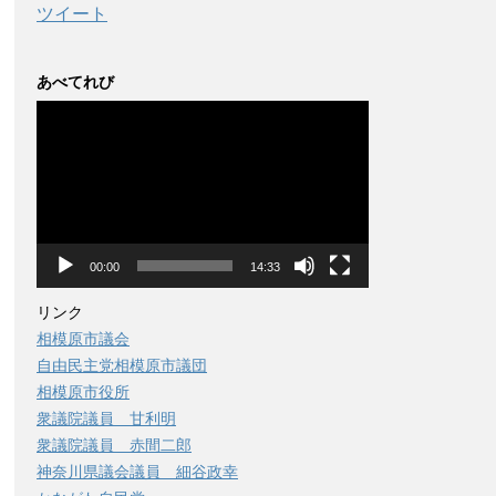
ツイート
あべてれび
動
画
プ
レ
ー
ヤ
ー
00:00
14:33
リンク
相模原市議会
自由民主党相模原市議団
相模原市役所
衆議院議員 甘利明
衆議院議員 赤間二郎
神奈川県議会議員 細谷政幸