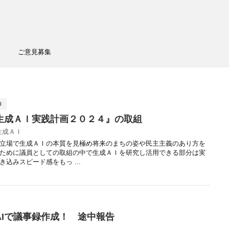
ご意見募集
Ｉ
生成ＡＩ実践計画２０２４』の取組
生成ＡＩ
立場で生成ＡＩの本質を見極め将来のまちの姿や民主主義のあり方を
ために議員としての取組の中で生成ＡＩを研究し活用できる部分は実
込みスピード感をもっ ...
AIで議事録作成！ 途中報告