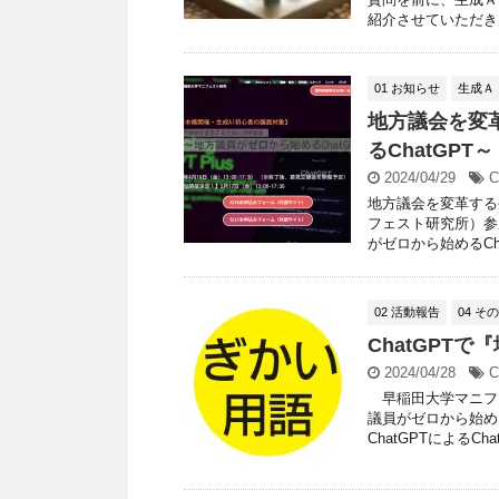
紹介させていただきま
01 お知らせ
生成Ａ
地方議会を変
るChatGP
2024/04/29
C
地方議会を変革する
フェスト研究所）参
がゼロから始めるChat
02 活動報告
04 そ
ChatGPT
2024/04/28
C
早稲田大学マニフェ
議員がゼロから始め
ChatGPTによるChat