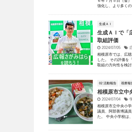
６年７月５日（金）
強化し、より多くの市
生成ＡＩ
生成ＡＩで「
取組評価
2024/07/05
相模原市では、広聴
した。 その評価を「C
取組の方向性を検討し 
02 活動報告
視察報
相模原市立中
2024/07/04
相模原市立中央小学
議員、阿部善博議員
た。 中央小学校は、