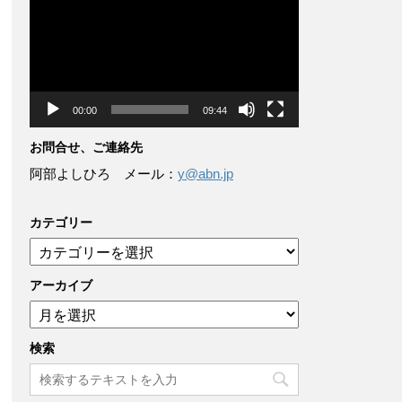
画
プ
レ
ー
ヤ
ー
00:00
09:44
お問合せ、ご連絡先
阿部よしひろ メール：
y@abn.jp
カテゴリー
カ
テ
ゴ
アーカイブ
リ
ア
ー
ー
カ
検索
イ
ブ