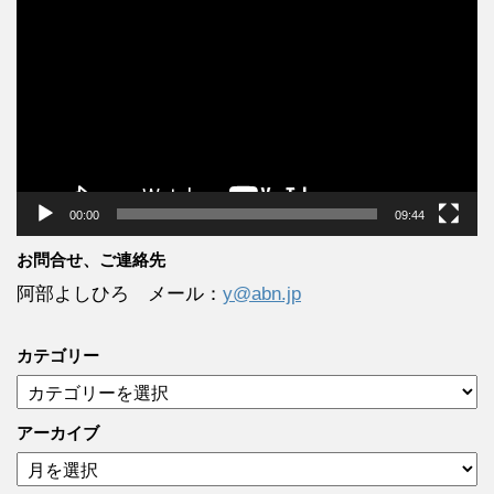
画
プ
レ
ー
ヤ
ー
00:00
09:44
お問合せ、ご連絡先
阿部よしひろ メール：
y@abn.jp
カテゴリー
カ
テ
ゴ
アーカイブ
リ
ア
ー
ー