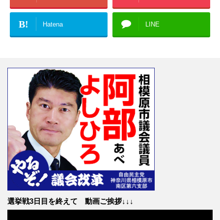
B!
Hatena
LINE
選挙戦3日目を終えて 動画ご挨拶↓↓↓
動