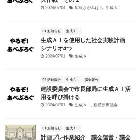
2024/07/04
広報さがみはら
,
生成ＡＩ
01 お知らせ
生成ＡＩ
生成ＡＩを使用した社会実験計画
シナリオ4つ
2024/07/01
生成ＡＩ
02 活動報告
生成ＡＩ
議会報告
建設委員会で市長部局に生成ＡＩ活
用を呼び掛ける
2024/07/01
生成ＡＩ
,
相模原市議会
01 お知らせ
生成ＡＩ
計画プレ作業紹介 議会運営・議会