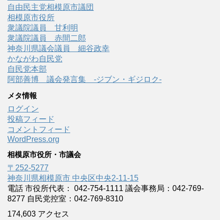
自由民主党相模原市議団
相模原市役所
衆議院議員 甘利明
衆議院議員 赤間二郎
神奈川県議会議員 細谷政幸
かながわ自民党
自民党本部
阿部善博 議会発言集 -ジブン・ギジロク-
メタ情報
ログイン
投稿フィード
コメントフィード
WordPress.org
相模原市役所・市議会
〒252-5277
神奈川県相模原市 中央区中央2-11-15
電話 市役所代表： 042-754-1111 議会事務局：042-769-
8277 自民党控室：042-769-8310
174,603 アクセス