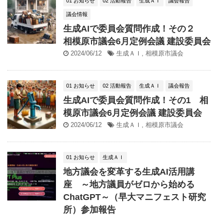
01 お知らせ
02 活動報告
生成ＡＩ
議会報告
議会情報
生成AIで委員会質問作成！その２
相模原市議会6月定例会議 建設委員会
2024/06/12
生成ＡＩ
,
相模原市議会
01 お知らせ
02 活動報告
生成ＡＩ
議会報告
生成AIで委員会質問作成！その1 相
模原市議会6月定例会議 建設委員会
2024/06/12
生成ＡＩ
,
相模原市議会
01 お知らせ
生成ＡＩ
地方議会を変革する生成AI活用講
座 ～地方議員がゼロから始める
ChatGPT～（早大マニフェスト研究
所）参加報告