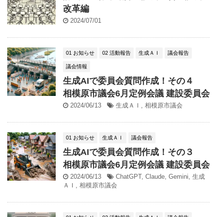
改革編
2024/07/01
01 お知らせ
02 活動報告
生成ＡＩ
議会報告
議会情報
生成AIで委員会質問作成！その４
相模原市議会6月定例会議 建設委員会
2024/06/13
生成ＡＩ
,
相模原市議会
01 お知らせ
生成ＡＩ
議会報告
生成AIで委員会質問作成！その３
相模原市議会6月定例会議 建設委員会
2024/06/13
ChatGPT
,
Claude
,
Gemini
,
生成
ＡＩ
,
相模原市議会