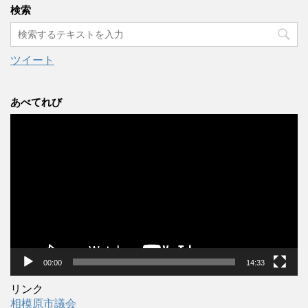
カ
検索
イ
ブ
ツイート
あべてれび
動
画
プ
レ
ー
ヤ
ー
00:00
14:33
リンク
相模原市議会