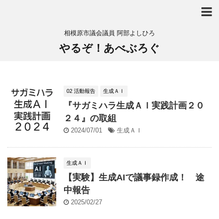
相模原市議会議員 阿部よしひろ
やるぞ！あべぶろぐ
02 活動報告
生成ＡＩ
『サガミハラ生成ＡＩ実践計画２０
２４』の取組
2024/07/01
生成ＡＩ
生成ＡＩ
【実験】生成AIで議事録作成！ 途
中報告
2025/02/27