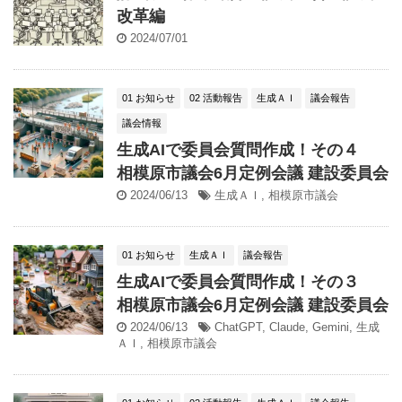
改革編
2024/07/01
01 お知らせ
02 活動報告
生成ＡＩ
議会報告
議会情報
生成AIで委員会質問作成！その４
相模原市議会6月定例会議 建設委員会
2024/06/13
生成ＡＩ
,
相模原市議会
01 お知らせ
生成ＡＩ
議会報告
生成AIで委員会質問作成！その３
相模原市議会6月定例会議 建設委員会
2024/06/13
ChatGPT
,
Claude
,
Gemini
,
生成
ＡＩ
,
相模原市議会