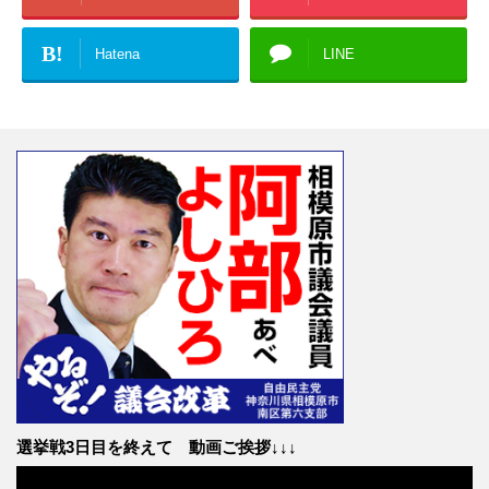
B!
Hatena
LINE
選挙戦3日目を終えて 動画ご挨拶↓↓↓
動