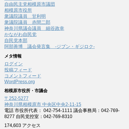
自由民主党相模原市議団
相模原市役所
衆議院議員 甘利明
衆議院議員 赤間二郎
神奈川県議会議員 細谷政幸
かながわ自民党
自民党本部
阿部善博 議会発言集 -ジブン・ギジロク-
メタ情報
ログイン
投稿フィード
コメントフィード
WordPress.org
相模原市役所・市議会
〒252-5277
神奈川県相模原市 中央区中央2-11-15
電話 市役所代表： 042-754-1111 議会事務局：042-769-
8277 自民党控室：042-769-8310
174,603 アクセス