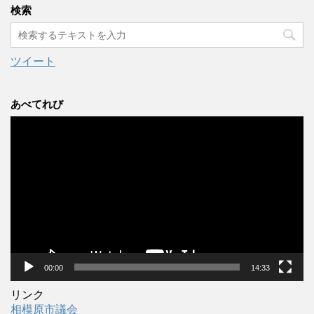
カ
検索
イ
ブ
ツイート
あべてれび
動
画
プ
レ
ー
ヤ
ー
00:00
14:33
リンク
相模原市議会