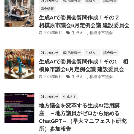
01 お知らせ
02 活動報告
生成ＡＩ
議会報告
議会情報
生成AIで委員会質問作成！その２
相模原市議会6月定例会議 建設委員会
2024/06/12
生成ＡＩ
,
相模原市議会
01 お知らせ
02 活動報告
生成ＡＩ
議会報告
生成AIで委員会質問作成！その1 相
模原市議会6月定例会議 建設委員会
2024/06/12
生成ＡＩ
,
相模原市議会
01 お知らせ
生成ＡＩ
地方議会を変革する生成AI活用講
座 ～地方議員がゼロから始める
ChatGPT～（早大マニフェスト研究
所）参加報告