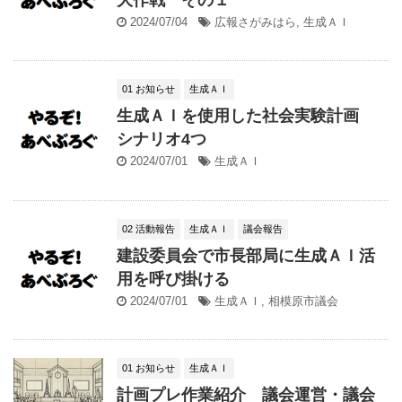
2024/07/04
広報さがみはら
,
生成ＡＩ
01 お知らせ
生成ＡＩ
生成ＡＩを使用した社会実験計画
シナリオ4つ
2024/07/01
生成ＡＩ
02 活動報告
生成ＡＩ
議会報告
建設委員会で市長部局に生成ＡＩ活
用を呼び掛ける
2024/07/01
生成ＡＩ
,
相模原市議会
01 お知らせ
生成ＡＩ
計画プレ作業紹介 議会運営・議会