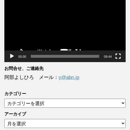
画
プ
レ
ー
ヤ
ー
00:00
09:44
お問合せ、ご連絡先
阿部よしひろ メール：
y@abn.jp
カテゴリー
カ
テ
ゴ
アーカイブ
リ
ア
ー
ー