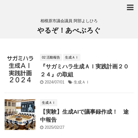
相模原市議会議員 阿部よしひろ
やるぞ！あべぶろぐ
02 活動報告
生成ＡＩ
『サガミハラ生成ＡＩ実践計画２０
２４』の取組
2024/07/01
生成ＡＩ
生成ＡＩ
【実験】生成AIで議事録作成！ 途
中報告
2025/02/27