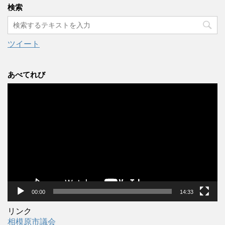
カ
検索
イ
ブ
ツイート
あべてれび
動
画
プ
レ
ー
ヤ
ー
00:00
14:33
リンク
相模原市議会