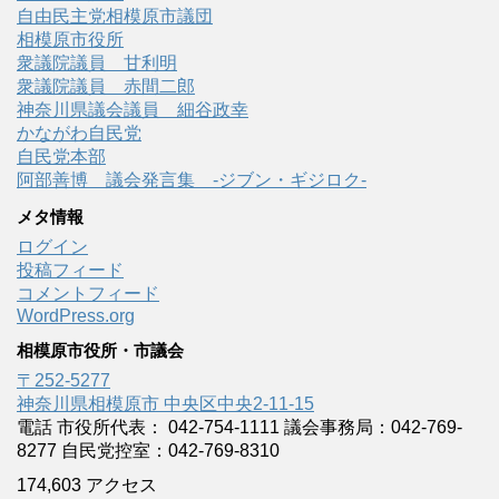
自由民主党相模原市議団
相模原市役所
衆議院議員 甘利明
衆議院議員 赤間二郎
神奈川県議会議員 細谷政幸
かながわ自民党
自民党本部
阿部善博 議会発言集 -ジブン・ギジロク-
メタ情報
ログイン
投稿フィード
コメントフィード
WordPress.org
相模原市役所・市議会
〒252-5277
神奈川県相模原市 中央区中央2-11-15
電話 市役所代表： 042-754-1111 議会事務局：042-769-
8277 自民党控室：042-769-8310
174,603 アクセス