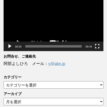
画
プ
レ
ー
ヤ
ー
00:00
09:44
お問合せ、ご連絡先
阿部よしひろ メール：
y@abn.jp
カテゴリー
カ
テ
ゴ
アーカイブ
リ
ア
ー
ー