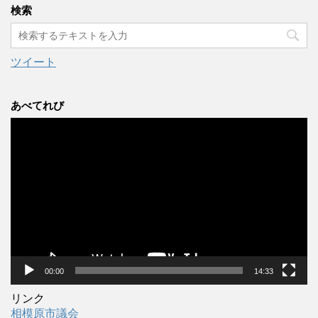
カ
検索
イ
ブ
ツイート
あべてれび
動
画
プ
レ
ー
ヤ
ー
00:00
14:33
リンク
相模原市議会