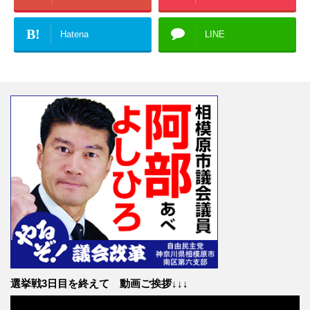
B!
Hatena
LINE
選挙戦3日目を終えて 動画ご挨拶↓↓↓
動