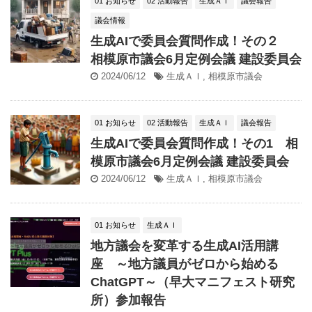
01 お知らせ
02 活動報告
生成ＡＩ
議会報告
議会情報
生成AIで委員会質問作成！その２
相模原市議会6月定例会議 建設委員会
2024/06/12
生成ＡＩ
,
相模原市議会
01 お知らせ
02 活動報告
生成ＡＩ
議会報告
生成AIで委員会質問作成！その1 相
模原市議会6月定例会議 建設委員会
2024/06/12
生成ＡＩ
,
相模原市議会
01 お知らせ
生成ＡＩ
地方議会を変革する生成AI活用講
座 ～地方議員がゼロから始める
ChatGPT～（早大マニフェスト研究
所）参加報告