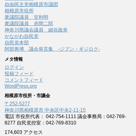
自由民主党相模原市議団
相模原市役所
衆議院議員 甘利明
衆議院議員 赤間二郎
神奈川県議会議員 細谷政幸
かながわ自民党
自民党本部
阿部善博 議会発言集 -ジブン・ギジロク-
メタ情報
ログイン
投稿フィード
コメントフィード
WordPress.org
相模原市役所・市議会
〒252-5277
神奈川県相模原市 中央区中央2-11-15
電話 市役所代表： 042-754-1111 議会事務局：042-769-
8277 自民党控室：042-769-8310
174,603 アクセス