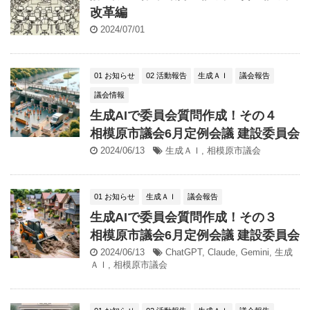
改革編
2024/07/01
01 お知らせ
02 活動報告
生成ＡＩ
議会報告
議会情報
生成AIで委員会質問作成！その４
相模原市議会6月定例会議 建設委員会
2024/06/13
生成ＡＩ
,
相模原市議会
01 お知らせ
生成ＡＩ
議会報告
生成AIで委員会質問作成！その３
相模原市議会6月定例会議 建設委員会
2024/06/13
ChatGPT
,
Claude
,
Gemini
,
生成
ＡＩ
,
相模原市議会