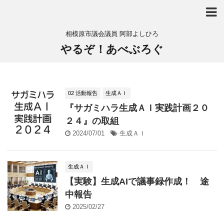
相模原市議会議員 阿部よしひろ
やるぞ！あべぶろぐ
02 活動報告
生成ＡＩ
『サガミハラ生成ＡＩ実践計画２０
２４』の取組
2024/07/01
生成ＡＩ
生成ＡＩ
【実験】生成AIで議事録作成！ 途
中報告
2025/02/27