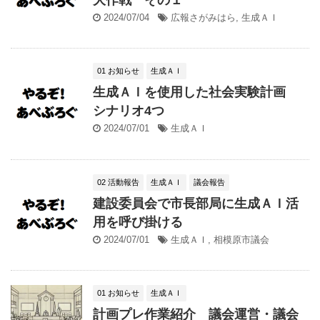
2024/07/04
広報さがみはら
,
生成ＡＩ
01 お知らせ
生成ＡＩ
生成ＡＩを使用した社会実験計画
シナリオ4つ
2024/07/01
生成ＡＩ
02 活動報告
生成ＡＩ
議会報告
建設委員会で市長部局に生成ＡＩ活
用を呼び掛ける
2024/07/01
生成ＡＩ
,
相模原市議会
01 お知らせ
生成ＡＩ
計画プレ作業紹介 議会運営・議会