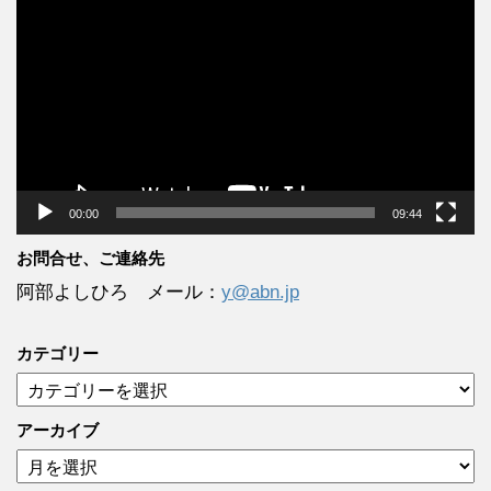
画
プ
レ
ー
ヤ
ー
00:00
09:44
お問合せ、ご連絡先
阿部よしひろ メール：
y@abn.jp
カテゴリー
カ
テ
ゴ
アーカイブ
リ
ア
ー
ー