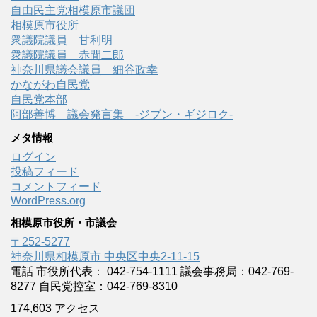
自由民主党相模原市議団
相模原市役所
衆議院議員 甘利明
衆議院議員 赤間二郎
神奈川県議会議員 細谷政幸
かながわ自民党
自民党本部
阿部善博 議会発言集 -ジブン・ギジロク-
メタ情報
ログイン
投稿フィード
コメントフィード
WordPress.org
相模原市役所・市議会
〒252-5277
神奈川県相模原市 中央区中央2-11-15
電話 市役所代表： 042-754-1111 議会事務局：042-769-
8277 自民党控室：042-769-8310
174,603 アクセス