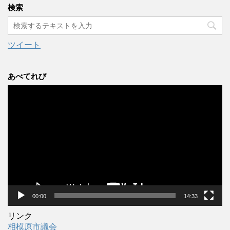
カ
検索
イ
ブ
ツイート
あべてれび
動
画
プ
レ
ー
ヤ
ー
00:00
14:33
リンク
相模原市議会