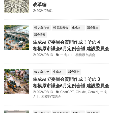
改革編
2024/07/01
01 お知らせ
02 活動報告
生成ＡＩ
議会報告
議会情報
生成AIで委員会質問作成！その４
相模原市議会6月定例会議 建設委員会
2024/06/13
生成ＡＩ
,
相模原市議会
01 お知らせ
生成ＡＩ
議会報告
生成AIで委員会質問作成！その３
相模原市議会6月定例会議 建設委員会
2024/06/13
ChatGPT
,
Claude
,
Gemini
,
生成
ＡＩ
,
相模原市議会