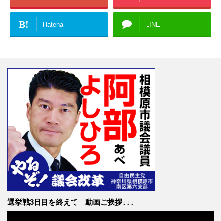
B!
Hatena
LINE
選挙戦3日目を終えて 動画ご挨拶↓↓↓
動