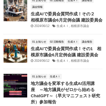
01 お知らせ
02 活動報告
生成ＡＩ
議会報告
議会情報
生成AIで委員会質問作成！その２
相模原市議会6月定例会議 建設委員会
2024/06/12
生成ＡＩ
,
相模原市議会
01 お知らせ
02 活動報告
生成ＡＩ
議会報告
生成AIで委員会質問作成！その1 相
模原市議会6月定例会議 建設委員会
2024/06/12
生成ＡＩ
,
相模原市議会
01 お知らせ
生成ＡＩ
地方議会を変革する生成AI活用講
座 ～地方議員がゼロから始める
ChatGPT～（早大マニフェスト研究
所）参加報告