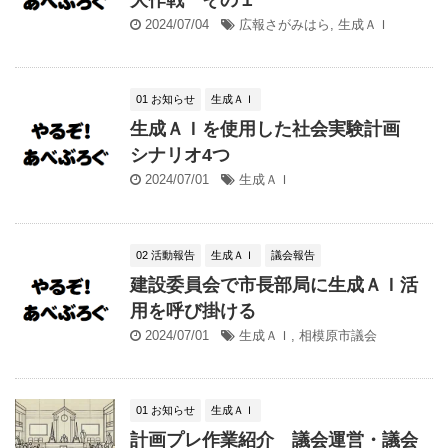
2024/07/04
広報さがみはら
,
生成ＡＩ
01 お知らせ
生成ＡＩ
生成ＡＩを使用した社会実験計画
シナリオ4つ
2024/07/01
生成ＡＩ
02 活動報告
生成ＡＩ
議会報告
建設委員会で市長部局に生成ＡＩ活
用を呼び掛ける
2024/07/01
生成ＡＩ
,
相模原市議会
01 お知らせ
生成ＡＩ
計画プレ作業紹介 議会運営・議会