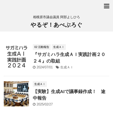
相模原市議会議員 阿部よしひろ
やるぞ！あべぶろぐ
02 活動報告
生成ＡＩ
『サガミハラ生成ＡＩ実践計画２０
２４』の取組
2024/07/01
生成ＡＩ
生成ＡＩ
【実験】生成AIで議事録作成！ 途
中報告
2025/02/27