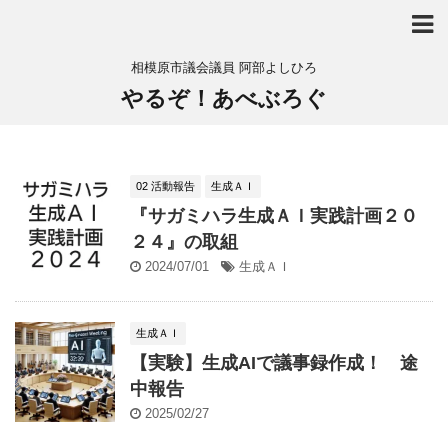
相模原市議会議員 阿部よしひろ
やるぞ！あべぶろぐ
02 活動報告
生成ＡＩ
『サガミハラ生成ＡＩ実践計画２０
２４』の取組
2024/07/01
生成ＡＩ
生成ＡＩ
【実験】生成AIで議事録作成！ 途
中報告
2025/02/27