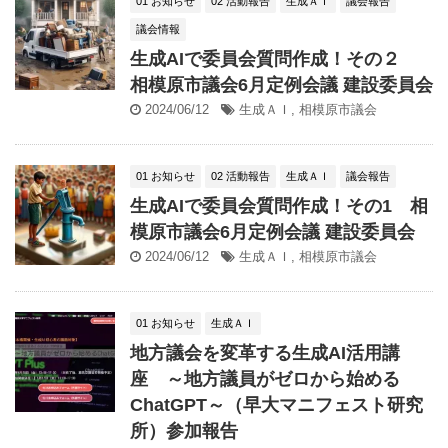
01 お知らせ
02 活動報告
生成ＡＩ
議会報告
議会情報
生成AIで委員会質問作成！その２
相模原市議会6月定例会議 建設委員会
2024/06/12
生成ＡＩ
,
相模原市議会
01 お知らせ
02 活動報告
生成ＡＩ
議会報告
生成AIで委員会質問作成！その1 相
模原市議会6月定例会議 建設委員会
2024/06/12
生成ＡＩ
,
相模原市議会
01 お知らせ
生成ＡＩ
地方議会を変革する生成AI活用講
座 ～地方議員がゼロから始める
ChatGPT～（早大マニフェスト研究
所）参加報告