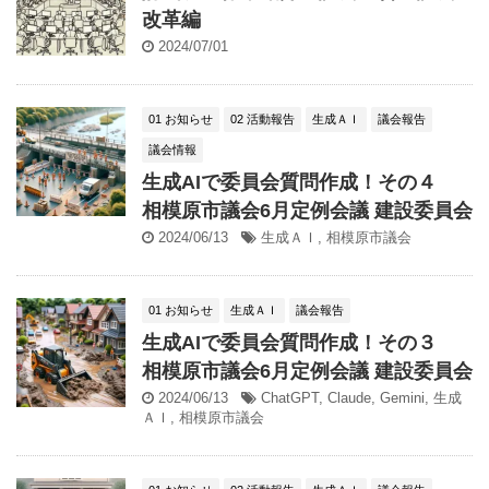
改革編
2024/07/01
01 お知らせ
02 活動報告
生成ＡＩ
議会報告
議会情報
生成AIで委員会質問作成！その４
相模原市議会6月定例会議 建設委員会
2024/06/13
生成ＡＩ
,
相模原市議会
01 お知らせ
生成ＡＩ
議会報告
生成AIで委員会質問作成！その３
相模原市議会6月定例会議 建設委員会
2024/06/13
ChatGPT
,
Claude
,
Gemini
,
生成
ＡＩ
,
相模原市議会