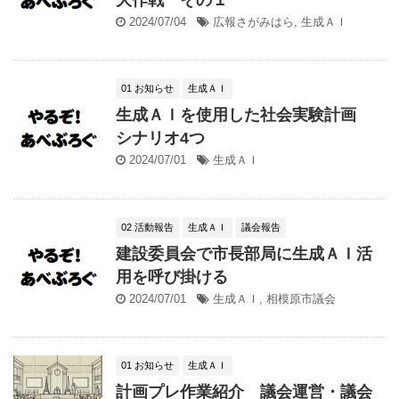
2024/07/04
広報さがみはら
,
生成ＡＩ
01 お知らせ
生成ＡＩ
生成ＡＩを使用した社会実験計画
シナリオ4つ
2024/07/01
生成ＡＩ
02 活動報告
生成ＡＩ
議会報告
建設委員会で市長部局に生成ＡＩ活
用を呼び掛ける
2024/07/01
生成ＡＩ
,
相模原市議会
01 お知らせ
生成ＡＩ
計画プレ作業紹介 議会運営・議会