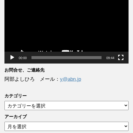
画
プ
レ
ー
ヤ
ー
00:00
09:44
お問合せ、ご連絡先
阿部よしひろ メール：
y@abn.jp
カテゴリー
カ
テ
ゴ
アーカイブ
リ
ア
ー
ー