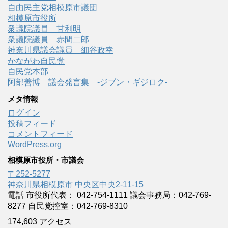
自由民主党相模原市議団
相模原市役所
衆議院議員 甘利明
衆議院議員 赤間二郎
神奈川県議会議員 細谷政幸
かながわ自民党
自民党本部
阿部善博 議会発言集 -ジブン・ギジロク-
メタ情報
ログイン
投稿フィード
コメントフィード
WordPress.org
相模原市役所・市議会
〒252-5277
神奈川県相模原市 中央区中央2-11-15
電話 市役所代表： 042-754-1111 議会事務局：042-769-
8277 自民党控室：042-769-8310
174,603 アクセス