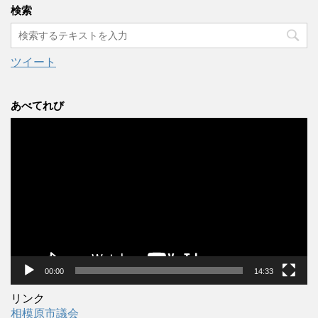
カ
検索
イ
ブ
ツイート
あべてれび
動
画
プ
レ
ー
ヤ
ー
00:00
14:33
リンク
相模原市議会