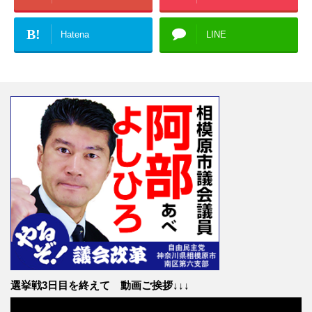
B!
Hatena
LINE
選挙戦3日目を終えて 動画ご挨拶↓↓↓
動