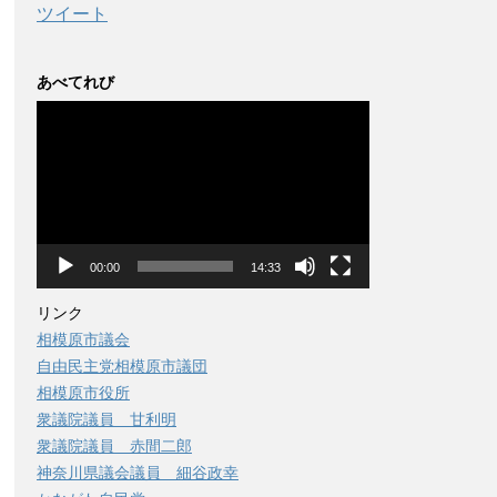
ツイート
あべてれび
動
画
プ
レ
ー
ヤ
ー
00:00
14:33
リンク
相模原市議会
自由民主党相模原市議団
相模原市役所
衆議院議員 甘利明
衆議院議員 赤間二郎
神奈川県議会議員 細谷政幸