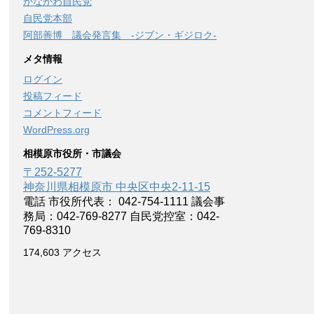
かながわ自民党
自民党本部
阿部善博 議会発言集 -ジブン・ギジロク-
メタ情報
ログイン
投稿フィード
コメントフィード
WordPress.org
相模原市役所・市議会
〒252-5277
神奈川県相模原市 中央区中央2-11-15
電話 市役所代表： 042-754-1111 議会事
務局：042-769-8277 自民党控室：042-
769-8310
174,603 アクセス