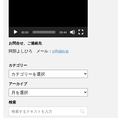
画
プ
レ
ー
ヤ
ー
00:00
09:44
お問合せ、ご連絡先
阿部よしひろ メール：
y@abn.jp
カテゴリー
カ
テ
ゴ
アーカイブ
リ
ア
ー
ー
カ
検索
イ
ブ