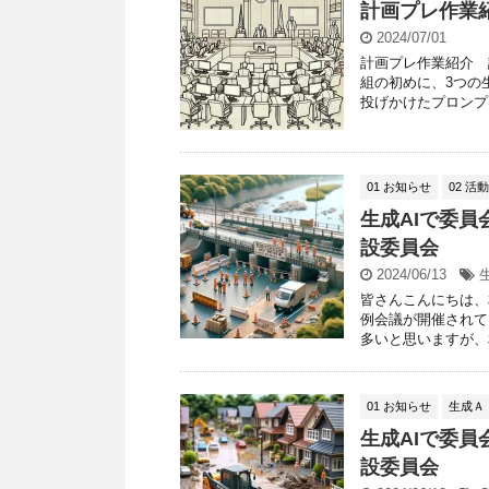
計画プレ作業
2024/07/01
計画プレ作業紹介 
組の初めに、3つの
投げかけたプロンプト
01 お知らせ
02 活
生成AIで委員
設委員会
2024/06/13
皆さんこんにちは、
例会議が開催されて
多いと思いますが、相
01 お知らせ
生成Ａ
生成AIで委員
設委員会