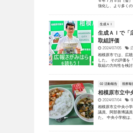
６年７月５日（金）
強化し、より多くの市
生成ＡＩ
生成ＡＩで「
取組評価
2024/07/05
相模原市では、広聴
した。 その評価を「C
取組の方向性を検討し 
02 活動報告
視察報
相模原市立中
2024/07/04
相模原市立中央小学
議員、阿部善博議員
た。 中央小学校は、