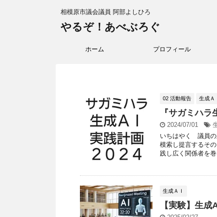
相模原市議会議員 阿部よしひろ
やるぞ！あべぶろぐ
ホーム
プロフィール
02 活動報告
生成Ａ
『サガミハラ
2024/07/01
いちはやく 議員の
模索し提言するその
践し広く関係者を巻き
生成ＡＩ
【実験】生成