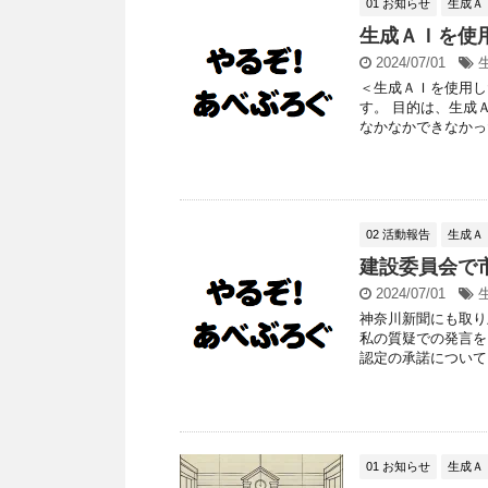
01 お知らせ
生成Ａ
生成ＡＩを使
2024/07/01
＜生成ＡＩを使用し
す。 目的は、生成
なかなかできなかった
02 活動報告
生成Ａ
建設委員会で
2024/07/01
神奈川新聞にも取り
私の質疑での発言を
認定の承諾について か
01 お知らせ
生成Ａ