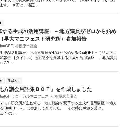
す。 今回は、補正 ...
Ｉ
革する生成AI活用講座 ～地方議員がゼロから始め
T～（早大マニフェスト研究所）参加報告
hatGPT
,
相模原市議会
生成AI活用講座 ～地方議員がゼロから始めるChatGPT～（早大マニ
加報告 【タイトル】地方議会を変革する生成AI活用講座 ～地方議員
GP ...
の他
生成ＡＩ
で『地方議会用語集ＢＯＴ』を作成しました
hatGPT
,
ローカルマニフェスト
,
相模原市議会
スト研究所が主催する「地方議会を変革する生成AI活用講座 ～地方
るChatGPT～」に参加してきました。 その時に刺激を受け、
GPTの ...