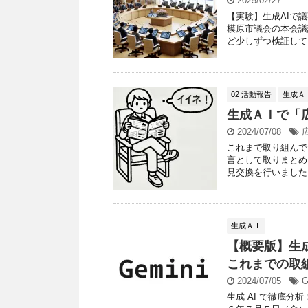
2025/02/27
【実験】生成AIで
模原市議会の本会議
ど少しずつ検証してい
02 活動報告
生成Ａ
生成ＡＩで「
2024/07/08
これまで取り組んで
言として取りまとめ
見交換を行いました。
生成ＡＩ
【概要版】生
これまでの取組
2024/07/05
G
生成 AI で徹底