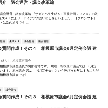
紹介 議会運営・議会改革編
議会運営・議会改革編 『サガミハラ生成ＡＩ実践計画２０２４』の取
生成ＡＩにより、アイデアの洗い出しを行いました。 【プロンプト】
は次の通りです ...
動報告
生成ＡＩ
議会報告
議会情報
会質問作成！その４ 相模原市議会6月定例会議 建
生成ＡＩ
,
相模原市議会
相模原市議会議員の阿部善博です。 現在、相模原市議会では、6月定
います。地方議会では、「6月定例会」という呼び方を耳にすることが
模原市議会では1 ...
Ｉ
議会報告
会質問作成！その３ 相模原市議会6月定例会議 建