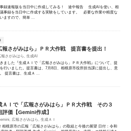
議事録速報版を当日中に作成してみる！ 途中報告 生成AIを使い、相
議事録を当日中に作成する実験をしています。 必要な作業や精度な
ますので、簡単 ...
Ｉ
広報さがみはら」ＰＲ大作戦 提言書を提出！
広報さがみはら
,
生成AI
きました『生成ＡＩで「広報さがみはら」ＰＲ大作戦』について、提
を行いました。提言書は、7月8日、相模原市役所担当課に提出し、意
 提言書は、生成Ａ ...
成ＡＩで「広報さがみはら」ＰＲ大作戦 その３
評価【Gemini作成】
emini
,
広報さがみはら
,
生成ＡＩ
分析！相模原市の広報「広報さがみはら」の取組と今後の展望 日付：令和