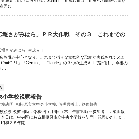
 実施者：阿部善博 作成：Gemini 相模原市は、市民への情報伝達を
民に ...
広報さがみはら」ＰＲ大作戦 その３ これまでの
広報さがみはら
,
生成ＡＩ
広報課が中心となり、これまで様々な意欲的な取組が実践されて来ま
hatGPT」「Gemini」「Claude」の３つの生成ＡＩで評価し、今後の
...
告
央小学校視察報告
学校訪問
,
相模原市立中央小学校
,
管理栄養士
,
視察報告
校視察 視察日時：令和6年7月4日（木）午前10時～参加者 ：須田毅
 本日は、中央区にある相模原市立中央小学校を訪問・視察いたしまし
昭和２８年開 ...