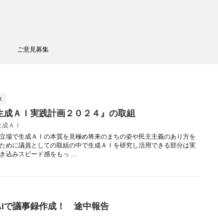
ご意見募集
Ｉ
生成ＡＩ実践計画２０２４』の取組
生成ＡＩ
立場で生成ＡＩの本質を見極め将来のまちの姿や民主主義のあり方を
ために議員としての取組の中で生成ＡＩを研究し活用できる部分は実
込みスピード感をもっ ...
AIで議事録作成！ 途中報告