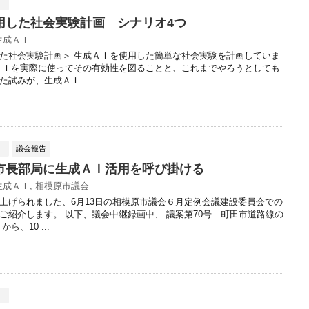
Ｉ
用した社会実験計画 シナリオ4つ
生成ＡＩ
た社会実験計画＞ 生成ＡＩを使用した簡単な社会実験を計画していま
ＡＩを実際に使ってその有効性を図ることと、これまでやろうとしても
試みが、生成ＡＩ ...
Ｉ
議会報告
市長部局に生成ＡＩ活用を呼び掛ける
生成ＡＩ
,
相模原市議会
上げられました、6月13日の相模原市議会６月定例会議建設委員会での
ご紹介します。 以下、議会中継録画中、 議案第70号 町田市道路線の
ら、10 ...
Ｉ