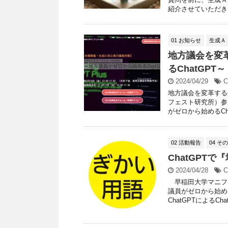
紹介させていただきま
01 お知らせ
生成Ａ
地方議会を変
るChatGP
2024/04/29
C
地方議会を変革する
フェスト研究所）参
がゼロから始めるChat
02 活動報告
04 そ
ChatGPT
2024/04/28
C
早稲田大学マニフェ
議員がゼロから始め
ChatGPTによるChat