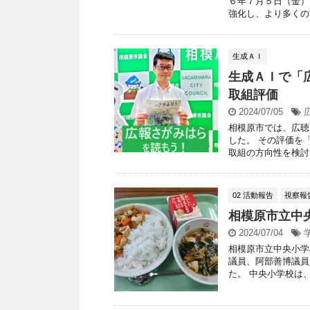
６年７月５日（金）
強化し、より多くの市
生成ＡＩ
生成ＡＩで「
取組評価
2024/07/05
相模原市では、広聴
した。 その評価を「C
取組の方向性を検討し 
02 活動報告
視察報
相模原市立中
2024/07/04
相模原市立中央小学
議員、阿部善博議員
た。 中央小学校は、