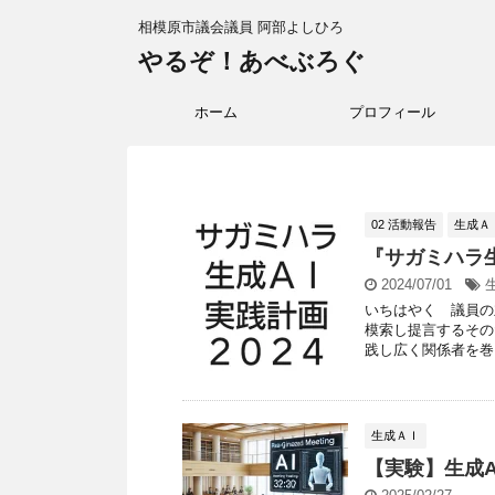
相模原市議会議員 阿部よしひろ
やるぞ！あべぶろぐ
ホーム
プロフィール
02 活動報告
生成Ａ
『サガミハラ
2024/07/01
いちはやく 議員の
模索し提言するその
践し広く関係者を巻き
生成ＡＩ
【実験】生成