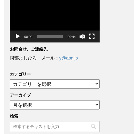
画
プ
レ
ー
ヤ
ー
00:00
09:44
お問合せ、ご連絡先
阿部よしひろ メール：
y@abn.jp
カテゴリー
カ
テ
ゴ
アーカイブ
リ
ア
ー
ー
カ
検索
イ
ブ