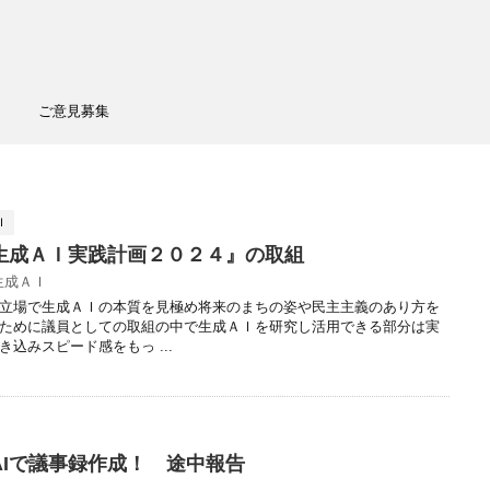
ご意見募集
Ｉ
生成ＡＩ実践計画２０２４』の取組
生成ＡＩ
立場で生成ＡＩの本質を見極め将来のまちの姿や民主主義のあり方を
ために議員としての取組の中で生成ＡＩを研究し活用できる部分は実
込みスピード感をもっ ...
AIで議事録作成！ 途中報告