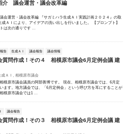
紹介 議会運営・議会改革編
議会運営・議会改革編 『サガミハラ生成ＡＩ実践計画２０２４』の取
生成ＡＩにより、アイデアの洗い出しを行いました。 【プロンプト】
は次の通りです ...
動報告
生成ＡＩ
議会報告
議会情報
会質問作成！その４ 相模原市議会6月定例会議 建
生成ＡＩ
,
相模原市議会
相模原市議会議員の阿部善博です。 現在、相模原市議会では、6月定
います。地方議会では、「6月定例会」という呼び方を耳にすることが
模原市議会では1 ...
Ｉ
議会報告
会質問作成！その３ 相模原市議会6月定例会議 建