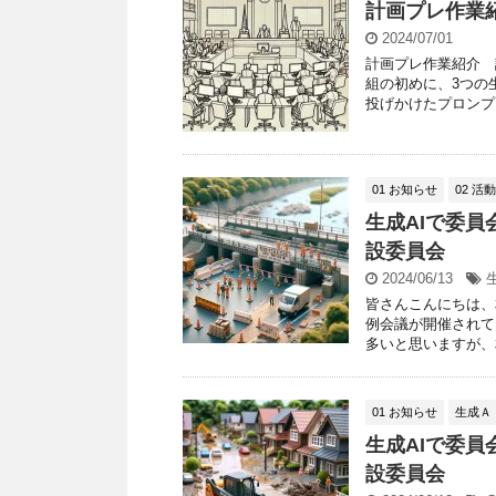
計画プレ作業
2024/07/01
計画プレ作業紹介 
組の初めに、3つの
投げかけたプロンプト
01 お知らせ
02 活
生成AIで委員
設委員会
2024/06/13
皆さんこんにちは、
例会議が開催されて
多いと思いますが、相
01 お知らせ
生成Ａ
生成AIで委員
設委員会