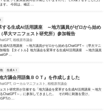
す。 今回は、補正 ...
Ｉ
革する生成AI活用講座 ～地方議員がゼロから始め
T～（早大マニフェスト研究所）参加報告
hatGPT
,
相模原市議会
生成AI活用講座 ～地方議員がゼロから始めるChatGPT～（早大マニ
加報告 【タイトル】地方議会を変革する生成AI活用講座 ～地方議員
GP ...
の他
生成ＡＩ
で『地方議会用語集ＢＯＴ』を作成しました
hatGPT
,
ローカルマニフェスト
,
相模原市議会
スト研究所が主催する「地方議会を変革する生成AI活用講座 ～地方
るChatGPT～」に参加してきました。 その時に刺激を受け、
GPTの ...