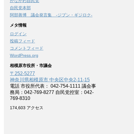
かながわ自民党
自民党本部
阿部善博 議会発言集 -ジブン・ギジロク-
メタ情報
ログイン
投稿フィード
コメントフィード
WordPress.org
相模原市役所・市議会
〒252-5277
神奈川県相模原市 中央区中央2-11-15
電話 市役所代表： 042-754-1111 議会事
務局：042-769-8277 自民党控室：042-
769-8310
174,603 アクセス