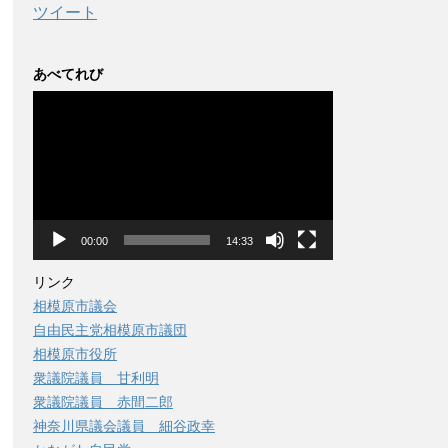
ツイート
あべてれび
動
画
プ
レ
ー
ヤ
ー
00:00
14:33
リンク
相模原市議会
自由民主党相模原市議団
相模原市役所
衆議院議員 甘利明
衆議院議員 赤間二郎
神奈川県議会議員 細谷政幸