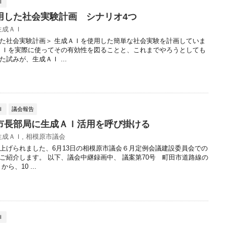
Ｉ
用した社会実験計画 シナリオ4つ
生成ＡＩ
た社会実験計画＞ 生成ＡＩを使用した簡単な社会実験を計画していま
ＡＩを実際に使ってその有効性を図ることと、これまでやろうとしても
試みが、生成ＡＩ ...
Ｉ
議会報告
市長部局に生成ＡＩ活用を呼び掛ける
生成ＡＩ
,
相模原市議会
上げられました、6月13日の相模原市議会６月定例会議建設委員会での
ご紹介します。 以下、議会中継録画中、 議案第70号 町田市道路線の
ら、10 ...
Ｉ