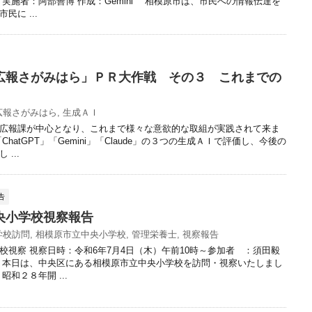
 実施者：阿部善博 作成：Gemini 相模原市は、市民への情報伝達を
民に ...
広報さがみはら」ＰＲ大作戦 その３ これまでの
広報さがみはら
,
生成ＡＩ
広報課が中心となり、これまで様々な意欲的な取組が実践されて来ま
hatGPT」「Gemini」「Claude」の３つの生成ＡＩで評価し、今後の
...
告
央小学校視察報告
学校訪問
,
相模原市立中央小学校
,
管理栄養士
,
視察報告
校視察 視察日時：令和6年7月4日（木）午前10時～参加者 ：須田毅
 本日は、中央区にある相模原市立中央小学校を訪問・視察いたしまし
昭和２８年開 ...