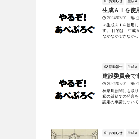
01 お知らせ
生成Ａ
生成ＡＩを使
2024/07/01
＜生成ＡＩを使用し
す。 目的は、生成
なかなかできなかった
02 活動報告
生成Ａ
建設委員会で
2024/07/01
神奈川新聞にも取り
私の質疑での発言を
認定の承諾について か
01 お知らせ
生成Ａ