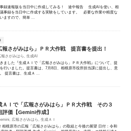
議事録速報版を当日中に作成してみる！ 途中報告 生成AIを使い、相
議事録を当日中に作成する実験をしています。 必要な作業や精度な
ますので、簡単 ...
Ｉ
広報さがみはら」ＰＲ大作戦 提言書を提出！
広報さがみはら
,
生成AI
きました『生成ＡＩで「広報さがみはら」ＰＲ大作戦』について、提
を行いました。提言書は、7月8日、相模原市役所担当課に提出し、意
 提言書は、生成Ａ ...
成ＡＩで「広報さがみはら」ＰＲ大作戦 その３
評価【Gemini作成】
emini
,
広報さがみはら
,
生成ＡＩ
分析！相模原市の広報「広報さがみはら」の取組と今後の展望 日付：令和