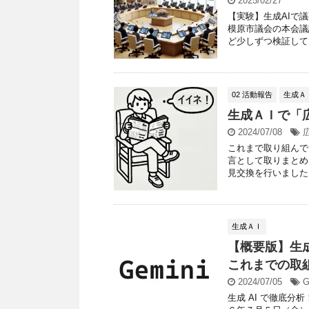
2025/02/27
【実験】生成AIで
模原市議会の本会議
ど少しずつ検証してい
02 活動報告
生成Ａ
生成ＡＩで「
2024/07/08
これまで取り組んで
言として取りまとめ
見交換を行いました。
生成ＡＩ
【概要版】生
これまでの取組
2024/07/05
G
生成 AI で徹底