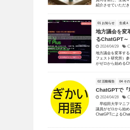
紹介させていただきま
01 お知らせ
生成Ａ
地方議会を変
るChatGP
2024/04/29
C
地方議会を変革する
フェスト研究所）参
がゼロから始めるChat
02 活動報告
04 そ
ChatGPT
2024/04/28
C
早稲田大学マニフェ
議員がゼロから始め
ChatGPTによるChat