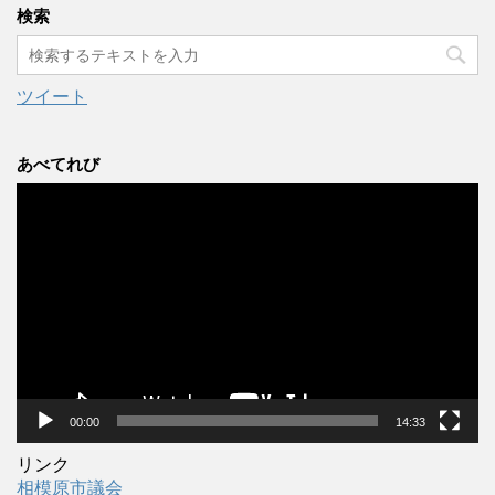
カ
検索
イ
ブ
ツイート
あべてれび
動
画
プ
レ
ー
ヤ
ー
00:00
14:33
リンク
相模原市議会