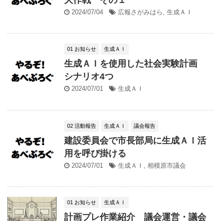
2024/07/04
広報さがみはら
,
生成ＡＩ
01 お知らせ
生成ＡＩ
生成ＡＩを使用した社会実験計画
シナリオ4つ
2024/07/01
生成ＡＩ
02 活動報告
生成ＡＩ
議会報告
建設委員会で市長部局に生成ＡＩ活
用を呼び掛ける
2024/07/01
生成ＡＩ
,
相模原市議会
01 お知らせ
生成ＡＩ
計画プレ作業紹介 議会運営・議会