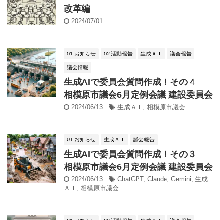
改革編
2024/07/01
01 お知らせ
02 活動報告
生成ＡＩ
議会報告
議会情報
生成AIで委員会質問作成！その４
相模原市議会6月定例会議 建設委員会
2024/06/13
生成ＡＩ
,
相模原市議会
01 お知らせ
生成ＡＩ
議会報告
生成AIで委員会質問作成！その３
相模原市議会6月定例会議 建設委員会
2024/06/13
ChatGPT
,
Claude
,
Gemini
,
生成
ＡＩ
,
相模原市議会