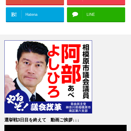
B!
Hatena
LINE
選挙戦3日目を終えて 動画ご挨拶↓↓↓
動