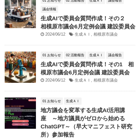
01 お知らせ
02 活動報告
生成ＡＩ
議会報告
議会情報
生成AIで委員会質問作成！その２
相模原市議会6月定例会議 建設委員会
2024/06/12
生成ＡＩ
,
相模原市議会
01 お知らせ
02 活動報告
生成ＡＩ
議会報告
生成AIで委員会質問作成！その1 相
模原市議会6月定例会議 建設委員会
2024/06/12
生成ＡＩ
,
相模原市議会
01 お知らせ
生成ＡＩ
地方議会を変革する生成AI活用講
座 ～地方議員がゼロから始める
ChatGPT～（早大マニフェスト研究
所）参加報告