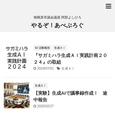
相模原市議会議員 阿部よしひろ
やるぞ！あべぶろぐ
02 活動報告
生成ＡＩ
『サガミハラ生成ＡＩ実践計画２０
２４』の取組
2024/07/01
生成ＡＩ
生成ＡＩ
【実験】生成AIで議事録作成！ 途
中報告
2025/02/27