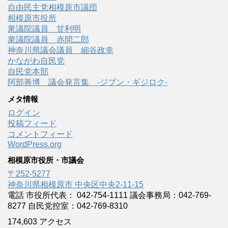
自由民主党相模原市議団
相模原市役所
衆議院議員 甘利明
衆議院議員 赤間二郎
神奈川県議会議員 細谷政幸
かながわ自民党
自民党本部
阿部善博 議会発言集 -ジブン・ギジロク-
メタ情報
ログイン
投稿フィード
コメントフィード
WordPress.org
相模原市役所・市議会
〒252-5277
神奈川県相模原市 中央区中央2-11-15
電話 市役所代表： 042-754-1111 議会事務局：042-769-
8277 自民党控室：042-769-8310
174,603 アクセス