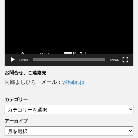
画
プ
レ
ー
ヤ
ー
00:00
09:44
お問合せ、ご連絡先
阿部よしひろ メール：
y@abn.jp
カテゴリー
カ
テ
ゴ
アーカイブ
リ
ア
ー
ー