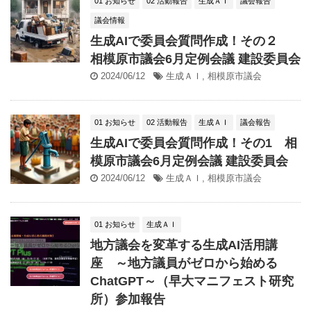
01 お知らせ
02 活動報告
生成ＡＩ
議会報告
議会情報
生成AIで委員会質問作成！その２
相模原市議会6月定例会議 建設委員会
2024/06/12
生成ＡＩ
,
相模原市議会
01 お知らせ
02 活動報告
生成ＡＩ
議会報告
生成AIで委員会質問作成！その1 相
模原市議会6月定例会議 建設委員会
2024/06/12
生成ＡＩ
,
相模原市議会
01 お知らせ
生成ＡＩ
地方議会を変革する生成AI活用講
座 ～地方議員がゼロから始める
ChatGPT～（早大マニフェスト研究
所）参加報告