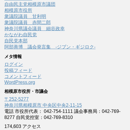
自由民主党相模原市議団
相模原市役所
衆議院議員 甘利明
衆議院議員 赤間二郎
神奈川県議会議員 細谷政幸
かながわ自民党
自民党本部
阿部善博 議会発言集 -ジブン・ギジロク-
メタ情報
ログイン
投稿フィード
コメントフィード
WordPress.org
相模原市役所・市議会
〒252-5277
神奈川県相模原市 中央区中央2-11-15
電話 市役所代表： 042-754-1111 議会事務局：042-769-
8277 自民党控室：042-769-8310
174,603 アクセス