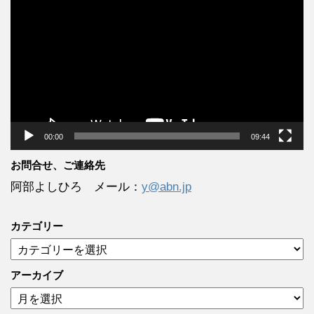
画
プ
レ
ー
ヤ
ー
00:00
09:44
お問合せ、ご連絡先
阿部よしひろ メール：
y@abn.jp
カテゴリー
カ
テ
ゴ
アーカイブ
リ
ア
ー
ー