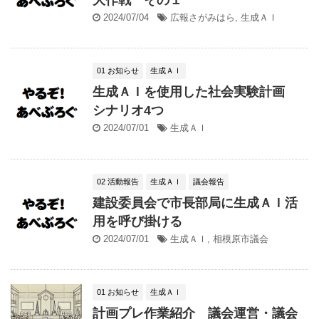
2024/07/04
広報さがみはら
,
生成ＡＩ
01 お知らせ
生成ＡＩ
生成ＡＩを使用した社会実験計画
シナリオ4つ
2024/07/01
生成ＡＩ
02 活動報告
生成ＡＩ
議会報告
建設委員会で市長部局に生成ＡＩ活
用を呼び掛ける
2024/07/01
生成ＡＩ
,
相模原市議会
01 お知らせ
生成ＡＩ
計画プレ作業紹介 議会運営・議会