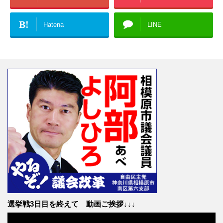
B!
Hatena
LINE
選挙戦3日目を終えて 動画ご挨拶↓↓↓
動