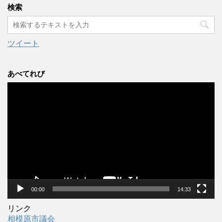
カ
検索
イ
ブ
ツイート
あべてれび
動
画
プ
レ
ー
ヤ
ー
00:00
14:33
リンク
相模原市議会