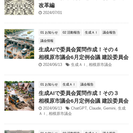
改革編
2024/07/01
01 お知らせ
02 活動報告
生成ＡＩ
議会報告
議会情報
生成AIで委員会質問作成！その４
相模原市議会6月定例会議 建設委員会
2024/06/13
生成ＡＩ
,
相模原市議会
01 お知らせ
生成ＡＩ
議会報告
生成AIで委員会質問作成！その３
相模原市議会6月定例会議 建設委員会
2024/06/13
ChatGPT
,
Claude
,
Gemini
,
生成
ＡＩ
,
相模原市議会