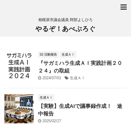
相模原市議会議員 阿部よしひろ
やるぞ！あべぶろぐ
02 活動報告
生成ＡＩ
『サガミハラ生成ＡＩ実践計画２０
２４』の取組
2024/07/01
生成ＡＩ
生成ＡＩ
【実験】生成AIで議事録作成！ 途
中報告
2025/02/27