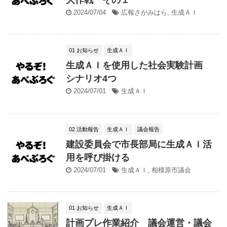
2024/07/04
広報さがみはら
,
生成ＡＩ
01 お知らせ
生成ＡＩ
生成ＡＩを使用した社会実験計画
シナリオ4つ
2024/07/01
生成ＡＩ
02 活動報告
生成ＡＩ
議会報告
建設委員会で市長部局に生成ＡＩ活
用を呼び掛ける
2024/07/01
生成ＡＩ
,
相模原市議会
01 お知らせ
生成ＡＩ
計画プレ作業紹介 議会運営・議会