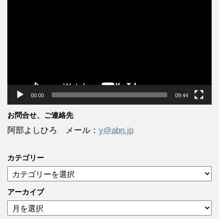
画
プ
レ
ー
ヤ
ー
00:00
09:44
お問合せ、ご連絡先
阿部よしひろ メール：
y@abn.jp
カテゴリー
カ
テ
ゴ
アーカイブ
リ
ア
ー
ー