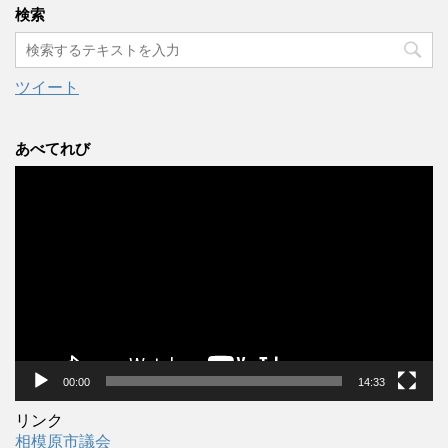
カ
検索
イ
ブ
ツイート
あべてれび
動
画
プ
レ
ー
ヤ
ー
00:00
14:33
リンク
相模原市議会