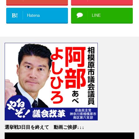
B!
Hatena
LINE
選挙戦3日目を終えて 動画ご挨拶↓↓↓
動