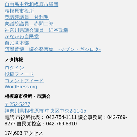
自由民主党相模原市議団
相模原市役所
衆議院議員 甘利明
衆議院議員 赤間二郎
神奈川県議会議員 細谷政幸
かながわ自民党
自民党本部
阿部善博 議会発言集 -ジブン・ギジロク-
メタ情報
ログイン
投稿フィード
コメントフィード
WordPress.org
相模原市役所・市議会
〒252-5277
神奈川県相模原市 中央区中央2-11-15
電話 市役所代表： 042-754-1111 議会事務局：042-769-
8277 自民党控室：042-769-8310
174,603 アクセス