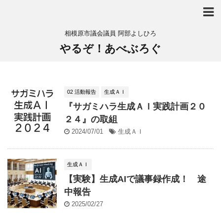
相模原市議会議員 阿部よしひろ
やるぞ！あべぶろぐ
02 活動報告
生成ＡＩ
『サガミハラ生成ＡＩ実践計画２０
２４』の取組
2024/07/01
生成ＡＩ
生成ＡＩ
【実験】生成AIで議事録作成！ 途
中報告
2025/02/27