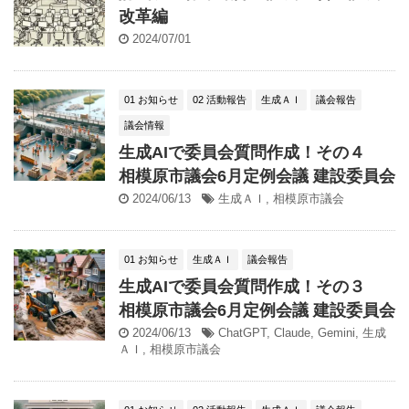
改革編
2024/07/01
01 お知らせ
02 活動報告
生成ＡＩ
議会報告
議会情報
生成AIで委員会質問作成！その４
相模原市議会6月定例会議 建設委員会
2024/06/13
生成ＡＩ
,
相模原市議会
01 お知らせ
生成ＡＩ
議会報告
生成AIで委員会質問作成！その３
相模原市議会6月定例会議 建設委員会
2024/06/13
ChatGPT
,
Claude
,
Gemini
,
生成
ＡＩ
,
相模原市議会