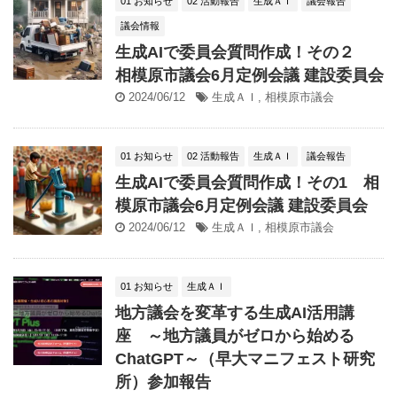
01 お知らせ
02 活動報告
生成ＡＩ
議会報告
議会情報
生成AIで委員会質問作成！その２
相模原市議会6月定例会議 建設委員会
2024/06/12
生成ＡＩ
,
相模原市議会
01 お知らせ
02 活動報告
生成ＡＩ
議会報告
生成AIで委員会質問作成！その1 相
模原市議会6月定例会議 建設委員会
2024/06/12
生成ＡＩ
,
相模原市議会
01 お知らせ
生成ＡＩ
地方議会を変革する生成AI活用講
座 ～地方議員がゼロから始める
ChatGPT～（早大マニフェスト研究
所）参加報告