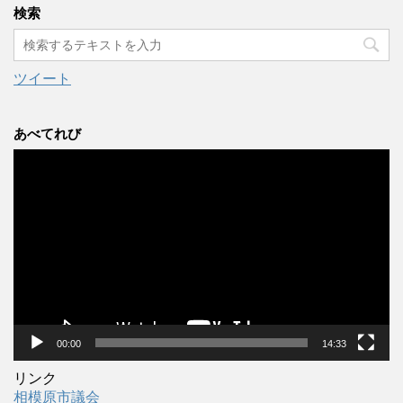
カ
検索
イ
ブ
ツイート
あべてれび
動
画
プ
レ
ー
ヤ
ー
00:00
14:33
リンク
相模原市議会