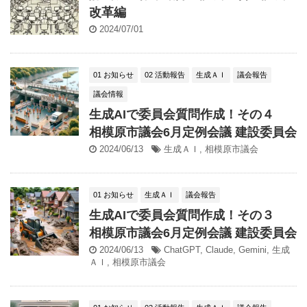
改革編
2024/07/01
01 お知らせ
02 活動報告
生成ＡＩ
議会報告
議会情報
生成AIで委員会質問作成！その４
相模原市議会6月定例会議 建設委員会
2024/06/13
生成ＡＩ
,
相模原市議会
01 お知らせ
生成ＡＩ
議会報告
生成AIで委員会質問作成！その３
相模原市議会6月定例会議 建設委員会
2024/06/13
ChatGPT
,
Claude
,
Gemini
,
生成
ＡＩ
,
相模原市議会