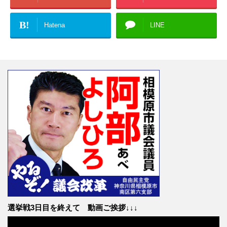
B!
Hatena
LINE
選挙戦3日目を終えて 動画ご挨拶↓↓↓
動