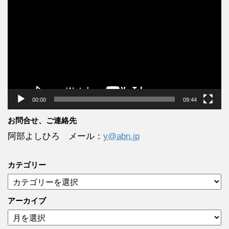
画
プ
レ
ー
ヤ
ー
00:00
09:44
お問合せ、ご連絡先
阿部よしひろ メール：
y@abn.jp
カテゴリー
カ
テ
ゴ
アーカイブ
リ
ア
ー
ー