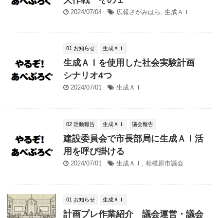
2024/07/04
広報さがみはら
,
生成ＡＩ
01 お知らせ
生成ＡＩ
生成ＡＩを使用した社会実験計画
シナリオ4つ
2024/07/01
生成ＡＩ
02 活動報告
生成ＡＩ
議会報告
建設委員会で市長部局に生成ＡＩ活
用を呼び掛ける
2024/07/01
生成ＡＩ
,
相模原市議会
01 お知らせ
生成ＡＩ
計画プレ作業紹介 議会運営・議会