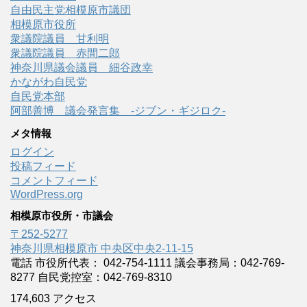
自由民主党相模原市議団
相模原市役所
衆議院議員 甘利明
衆議院議員 赤間二郎
神奈川県議会議員 細谷政幸
かながわ自民党
自民党本部
阿部善博 議会発言集 -ジブン・ギジロク-
メタ情報
ログイン
投稿フィード
コメントフィード
WordPress.org
相模原市役所・市議会
〒252-5277
神奈川県相模原市 中央区中央2-11-15
電話 市役所代表： 042-754-1111 議会事務局：042-769-
8277 自民党控室：042-769-8310
174,603 アクセス