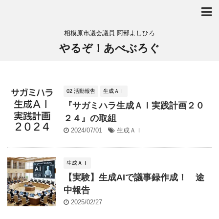
相模原市議会議員 阿部よしひろ
やるぞ！あべぶろぐ
02 活動報告
生成ＡＩ
『サガミハラ生成ＡＩ実践計画２０
２４』の取組
2024/07/01
生成ＡＩ
生成ＡＩ
【実験】生成AIで議事録作成！ 途
中報告
2025/02/27