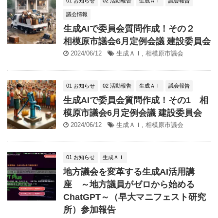
01 お知らせ
02 活動報告
生成ＡＩ
議会報告
議会情報
生成AIで委員会質問作成！その２
相模原市議会6月定例会議 建設委員会
2024/06/12
生成ＡＩ
,
相模原市議会
01 お知らせ
02 活動報告
生成ＡＩ
議会報告
生成AIで委員会質問作成！その1 相
模原市議会6月定例会議 建設委員会
2024/06/12
生成ＡＩ
,
相模原市議会
01 お知らせ
生成ＡＩ
地方議会を変革する生成AI活用講
座 ～地方議員がゼロから始める
ChatGPT～（早大マニフェスト研究
所）参加報告