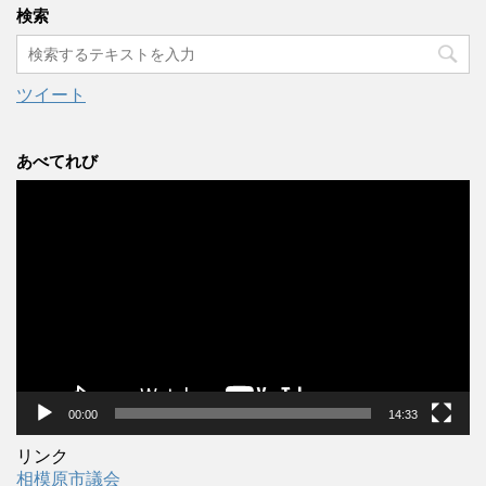
カ
検索
イ
ブ
ツイート
あべてれび
動
画
プ
レ
ー
ヤ
ー
00:00
14:33
リンク
相模原市議会