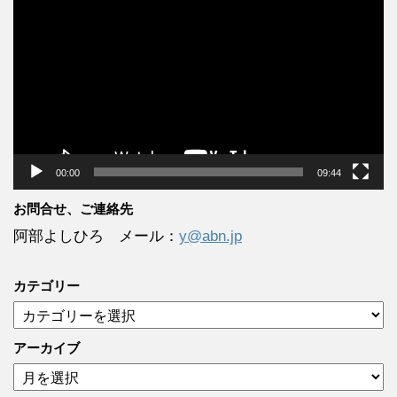
画
プ
レ
ー
ヤ
ー
00:00
09:44
お問合せ、ご連絡先
阿部よしひろ メール：
y@abn.jp
カテゴリー
カ
テ
ゴ
アーカイブ
リ
ア
ー
ー