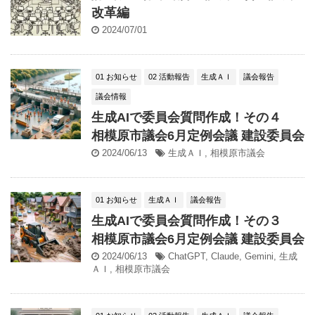
改革編
2024/07/01
01 お知らせ
02 活動報告
生成ＡＩ
議会報告
議会情報
生成AIで委員会質問作成！その４
相模原市議会6月定例会議 建設委員会
2024/06/13
生成ＡＩ
,
相模原市議会
01 お知らせ
生成ＡＩ
議会報告
生成AIで委員会質問作成！その３
相模原市議会6月定例会議 建設委員会
2024/06/13
ChatGPT
,
Claude
,
Gemini
,
生成
ＡＩ
,
相模原市議会