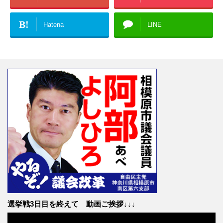
B!
Hatena
LINE
選挙戦3日目を終えて 動画ご挨拶↓↓↓
動