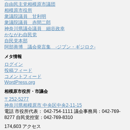
自由民主党相模原市議団
相模原市役所
衆議院議員 甘利明
衆議院議員 赤間二郎
神奈川県議会議員 細谷政幸
かながわ自民党
自民党本部
阿部善博 議会発言集 -ジブン・ギジロク-
メタ情報
ログイン
投稿フィード
コメントフィード
WordPress.org
相模原市役所・市議会
〒252-5277
神奈川県相模原市 中央区中央2-11-15
電話 市役所代表： 042-754-1111 議会事務局：042-769-
8277 自民党控室：042-769-8310
174,603 アクセス