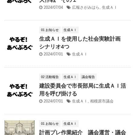
2024/07/04
広報さがみはら
,
生成ＡＩ
01 お知らせ
生成ＡＩ
生成ＡＩを使用した社会実験計画
シナリオ4つ
2024/07/01
生成ＡＩ
02 活動報告
生成ＡＩ
議会報告
建設委員会で市長部局に生成ＡＩ活
用を呼び掛ける
2024/07/01
生成ＡＩ
,
相模原市議会
01 お知らせ
生成ＡＩ
計画プレ作業紹介 議会運営・議会