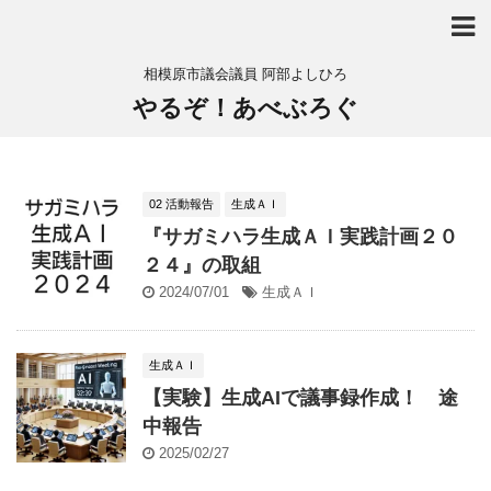
相模原市議会議員 阿部よしひろ
やるぞ！あべぶろぐ
02 活動報告
生成ＡＩ
『サガミハラ生成ＡＩ実践計画２０
２４』の取組
2024/07/01
生成ＡＩ
生成ＡＩ
【実験】生成AIで議事録作成！ 途
中報告
2025/02/27