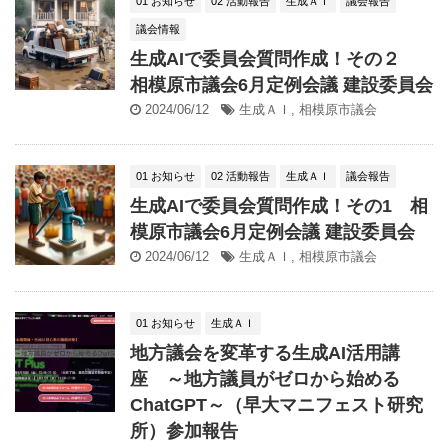
01 お知らせ
02 活動報告
生成ＡＩ
議会報告
議会情報
生成AIで委員会質問作成！その２
相模原市議会6月定例会議 建設委員会
2024/06/12
生成ＡＩ
,
相模原市議会
01 お知らせ
02 活動報告
生成ＡＩ
議会報告
生成AIで委員会質問作成！その1 相
模原市議会6月定例会議 建設委員会
2024/06/12
生成ＡＩ
,
相模原市議会
01 お知らせ
生成ＡＩ
地方議会を変革する生成AI活用講
座 ～地方議員がゼロから始める
ChatGPT～（早大マニフェスト研究
所）参加報告