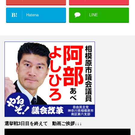
B!
Hatena
LINE
選挙戦3日目を終えて 動画ご挨拶↓↓↓
動