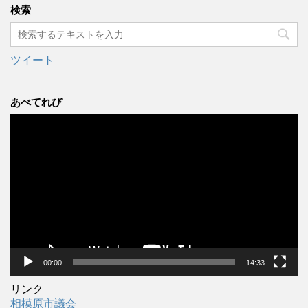
カ
検索
イ
ブ
ツイート
あべてれび
動
画
プ
レ
ー
ヤ
ー
00:00
14:33
リンク
相模原市議会