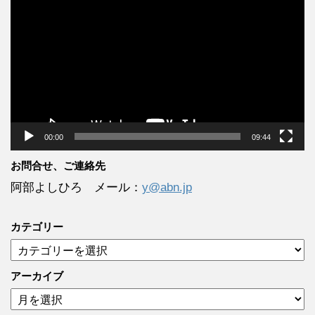
画
プ
レ
ー
ヤ
ー
00:00
09:44
お問合せ、ご連絡先
阿部よしひろ メール：
y@abn.jp
カテゴリー
カ
テ
ゴ
アーカイブ
リ
ア
ー
ー