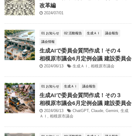
改革編
2024/07/01
01 お知らせ
02 活動報告
生成ＡＩ
議会報告
議会情報
生成AIで委員会質問作成！その４
相模原市議会6月定例会議 建設委員会
2024/06/13
生成ＡＩ
,
相模原市議会
01 お知らせ
生成ＡＩ
議会報告
生成AIで委員会質問作成！その３
相模原市議会6月定例会議 建設委員会
2024/06/13
ChatGPT
,
Claude
,
Gemini
,
生成
ＡＩ
,
相模原市議会