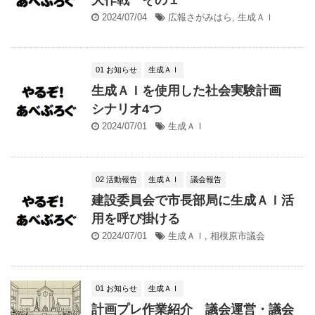
2024/07/04
広報さがみはら
,
生成ＡＩ
01 お知らせ
生成ＡＩ
生成ＡＩを使用した社会実験計画
シナリオ4つ
2024/07/01
生成ＡＩ
02 活動報告
生成ＡＩ
議会報告
建設委員会で市長部局に生成ＡＩ活
用を呼び掛ける
2024/07/01
生成ＡＩ
,
相模原市議会
01 お知らせ
生成ＡＩ
計画プレ作業紹介 議会運営・議会