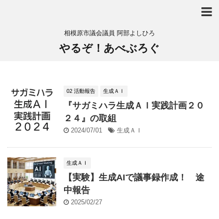
相模原市議会議員 阿部よしひろ
やるぞ！あべぶろぐ
02 活動報告
生成ＡＩ
『サガミハラ生成ＡＩ実践計画２０
２４』の取組
2024/07/01
生成ＡＩ
生成ＡＩ
【実験】生成AIで議事録作成！ 途
中報告
2025/02/27