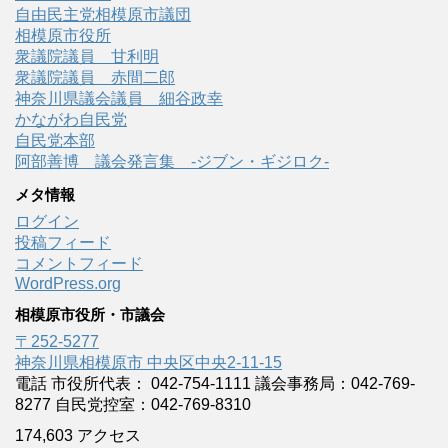
自由民主党相模原市議団
相模原市役所
衆議院議員 甘利明
衆議院議員 赤間二郎
神奈川県議会議員 細谷政幸
かながわ自民党
自民党本部
阿部善博 議会発言集 -ジブン・ギジロク-
メタ情報
ログイン
投稿フィード
コメントフィード
WordPress.org
相模原市役所・市議会
〒252-5277
神奈川県相模原市 中央区中央2-11-15
電話 市役所代表： 042-754-1111 議会事務局：042-769-
8277 自民党控室：042-769-8310
174,603 アクセス