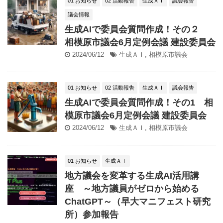
01 お知らせ
02 活動報告
生成ＡＩ
議会報告
議会情報
生成AIで委員会質問作成！その２
相模原市議会6月定例会議 建設委員会
2024/06/12
生成ＡＩ
,
相模原市議会
01 お知らせ
02 活動報告
生成ＡＩ
議会報告
生成AIで委員会質問作成！その1 相
模原市議会6月定例会議 建設委員会
2024/06/12
生成ＡＩ
,
相模原市議会
01 お知らせ
生成ＡＩ
地方議会を変革する生成AI活用講
座 ～地方議員がゼロから始める
ChatGPT～（早大マニフェスト研究
所）参加報告