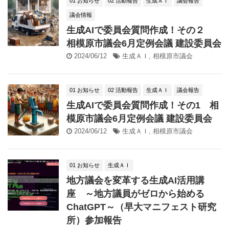
01 お知らせ
02 活動報告
生成ＡＩ
議会報告
議会情報
生成AIで委員会質問作成！その２
相模原市議会6月定例会議 建設委員会
2024/06/12
生成ＡＩ
,
相模原市議会
01 お知らせ
02 活動報告
生成ＡＩ
議会報告
生成AIで委員会質問作成！その1 相
模原市議会6月定例会議 建設委員会
2024/06/12
生成ＡＩ
,
相模原市議会
01 お知らせ
生成ＡＩ
地方議会を変革する生成AI活用講
座 ～地方議員がゼロから始める
ChatGPT～（早大マニフェスト研究
所）参加報告