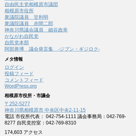
自由民主党相模原市議団
相模原市役所
衆議院議員 甘利明
衆議院議員 赤間二郎
神奈川県議会議員 細谷政幸
かながわ自民党
自民党本部
阿部善博 議会発言集 -ジブン・ギジロク-
メタ情報
ログイン
投稿フィード
コメントフィード
WordPress.org
相模原市役所・市議会
〒252-5277
神奈川県相模原市 中央区中央2-11-15
電話 市役所代表： 042-754-1111 議会事務局：042-769-
8277 自民党控室：042-769-8310
174,603 アクセス