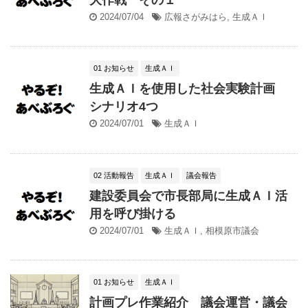
2024/07/04
広報さがみはら
,
生成ＡＩ
01 お知らせ
生成ＡＩ
生成ＡＩを使用した社会実験計画
シナリオ4つ
2024/07/01
生成ＡＩ
02 活動報告
生成ＡＩ
議会報告
建設委員会で市長部局に生成ＡＩ活
用を呼び掛ける
2024/07/01
生成ＡＩ
,
相模原市議会
01 お知らせ
生成ＡＩ
計画プレ作業紹介 議会運営・議会