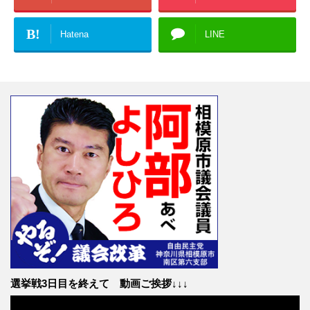
B!
Hatena
LINE
選挙戦3日目を終えて 動画ご挨拶↓↓↓
動