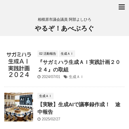
相模原市議会議員 阿部よしひろ
やるぞ！あべぶろぐ
02 活動報告
生成ＡＩ
『サガミハラ生成ＡＩ実践計画２０
２４』の取組
2024/07/01
生成ＡＩ
生成ＡＩ
【実験】生成AIで議事録作成！ 途
中報告
2025/02/27