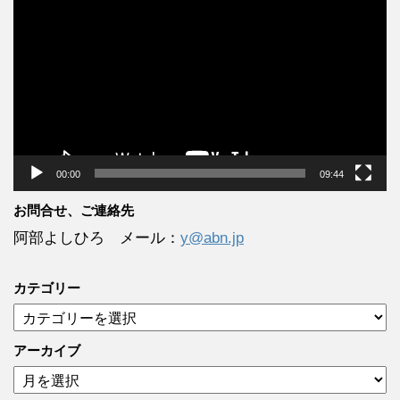
画
プ
レ
ー
ヤ
ー
00:00
09:44
お問合せ、ご連絡先
阿部よしひろ メール：
y@abn.jp
カテゴリー
カ
テ
ゴ
アーカイブ
リ
ア
ー
ー