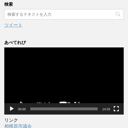
カ
検索
イ
ブ
ツイート
あべてれび
動
画
プ
レ
ー
ヤ
ー
00:00
14:33
リンク
相模原市議会