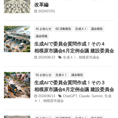
改革編
2024/07/01
01 お知らせ
02 活動報告
生成ＡＩ
議会報告
議会情報
生成AIで委員会質問作成！その４
相模原市議会6月定例会議 建設委員会
2024/06/13
生成ＡＩ
,
相模原市議会
01 お知らせ
生成ＡＩ
議会報告
生成AIで委員会質問作成！その３
相模原市議会6月定例会議 建設委員会
2024/06/13
ChatGPT
,
Claude
,
Gemini
,
生成
ＡＩ
,
相模原市議会