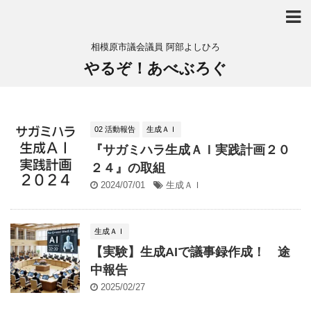
相模原市議会議員 阿部よしひろ
やるぞ！あべぶろぐ
02 活動報告
生成ＡＩ
『サガミハラ生成ＡＩ実践計画２０
２４』の取組
2024/07/01
生成ＡＩ
生成ＡＩ
【実験】生成AIで議事録作成！ 途
中報告
2025/02/27