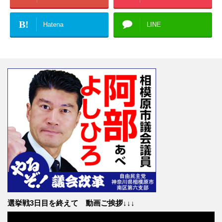
B!
Hatena
LINE
選挙戦3日目を終えて 動画ご挨拶↓↓↓
動