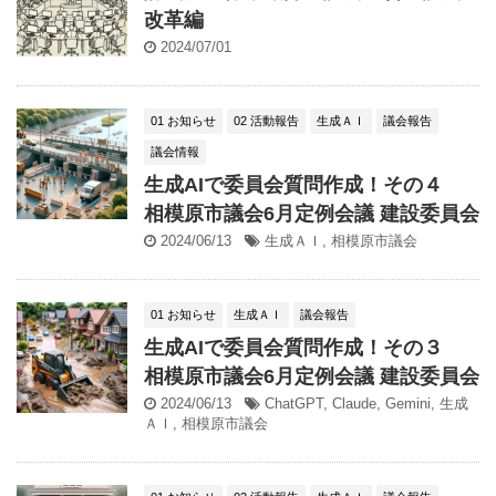
改革編
2024/07/01
01 お知らせ
02 活動報告
生成ＡＩ
議会報告
議会情報
生成AIで委員会質問作成！その４
相模原市議会6月定例会議 建設委員会
2024/06/13
生成ＡＩ
,
相模原市議会
01 お知らせ
生成ＡＩ
議会報告
生成AIで委員会質問作成！その３
相模原市議会6月定例会議 建設委員会
2024/06/13
ChatGPT
,
Claude
,
Gemini
,
生成
ＡＩ
,
相模原市議会