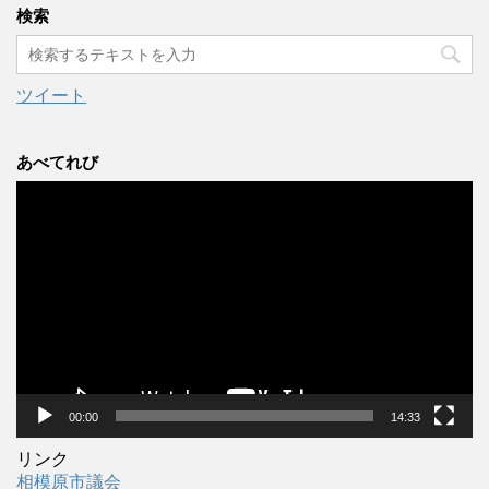
カ
検索
イ
ブ
ツイート
あべてれび
動
画
プ
レ
ー
ヤ
ー
00:00
14:33
リンク
相模原市議会