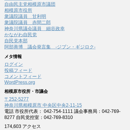
自由民主党相模原市議団
相模原市役所
衆議院議員 甘利明
衆議院議員 赤間二郎
神奈川県議会議員 細谷政幸
かながわ自民党
自民党本部
阿部善博 議会発言集 -ジブン・ギジロク-
メタ情報
ログイン
投稿フィード
コメントフィード
WordPress.org
相模原市役所・市議会
〒252-5277
神奈川県相模原市 中央区中央2-11-15
電話 市役所代表： 042-754-1111 議会事務局：042-769-
8277 自民党控室：042-769-8310
174,603 アクセス