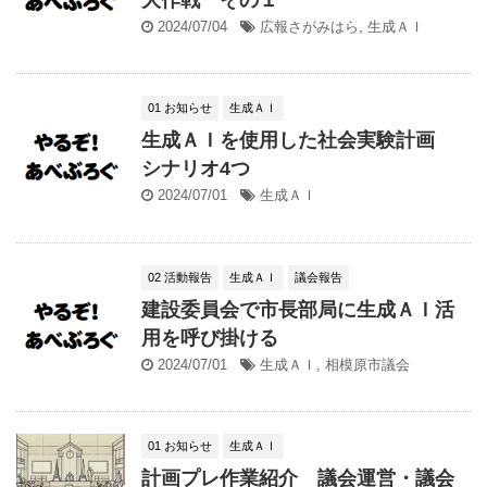
2024/07/04
広報さがみはら
,
生成ＡＩ
01 お知らせ
生成ＡＩ
生成ＡＩを使用した社会実験計画
シナリオ4つ
2024/07/01
生成ＡＩ
02 活動報告
生成ＡＩ
議会報告
建設委員会で市長部局に生成ＡＩ活
用を呼び掛ける
2024/07/01
生成ＡＩ
,
相模原市議会
01 お知らせ
生成ＡＩ
計画プレ作業紹介 議会運営・議会