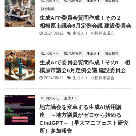
01 お知らせ
02 活動報告
生成ＡＩ
議会報告
議会情報
生成AIで委員会質問作成！その２
相模原市議会6月定例会議 建設委員会
2024/06/12
生成ＡＩ
,
相模原市議会
01 お知らせ
02 活動報告
生成ＡＩ
議会報告
生成AIで委員会質問作成！その1 相
模原市議会6月定例会議 建設委員会
2024/06/12
生成ＡＩ
,
相模原市議会
01 お知らせ
生成ＡＩ
地方議会を変革する生成AI活用講
座 ～地方議員がゼロから始める
ChatGPT～（早大マニフェスト研究
所）参加報告