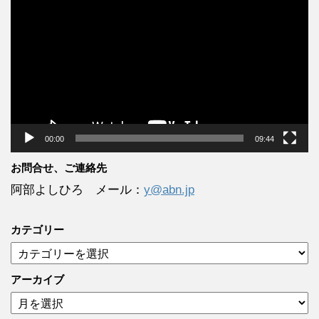
画
プ
レ
ー
ヤ
ー
00:00
09:44
お問合せ、ご連絡先
阿部よしひろ メール：
y@abn.jp
カテゴリー
カ
テ
ゴ
アーカイブ
リ
ア
ー
ー