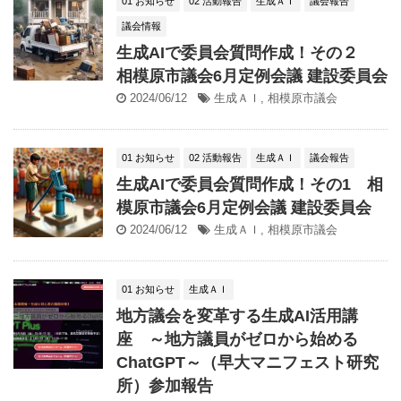
01 お知らせ
02 活動報告
生成ＡＩ
議会報告
議会情報
生成AIで委員会質問作成！その２
相模原市議会6月定例会議 建設委員会
2024/06/12
生成ＡＩ
,
相模原市議会
01 お知らせ
02 活動報告
生成ＡＩ
議会報告
生成AIで委員会質問作成！その1 相
模原市議会6月定例会議 建設委員会
2024/06/12
生成ＡＩ
,
相模原市議会
01 お知らせ
生成ＡＩ
地方議会を変革する生成AI活用講
座 ～地方議員がゼロから始める
ChatGPT～（早大マニフェスト研究
所）参加報告