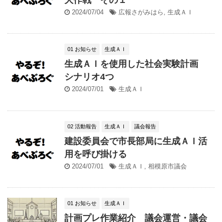
2024/07/04
広報さがみはら
,
生成ＡＩ
01 お知らせ
生成ＡＩ
生成ＡＩを使用した社会実験計画
シナリオ4つ
2024/07/01
生成ＡＩ
02 活動報告
生成ＡＩ
議会報告
建設委員会で市長部局に生成ＡＩ活
用を呼び掛ける
2024/07/01
生成ＡＩ
,
相模原市議会
01 お知らせ
生成ＡＩ
計画プレ作業紹介 議会運営・議会