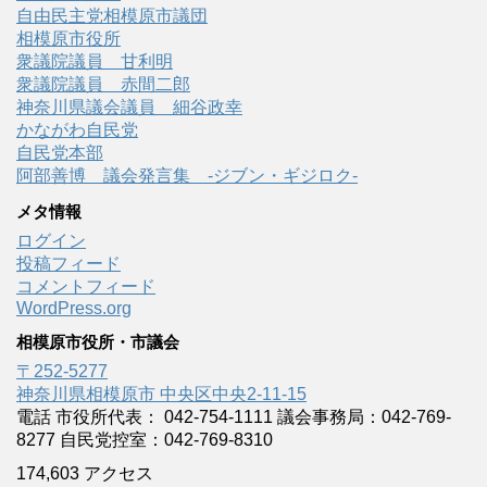
自由民主党相模原市議団
相模原市役所
衆議院議員 甘利明
衆議院議員 赤間二郎
神奈川県議会議員 細谷政幸
かながわ自民党
自民党本部
阿部善博 議会発言集 -ジブン・ギジロク-
メタ情報
ログイン
投稿フィード
コメントフィード
WordPress.org
相模原市役所・市議会
〒252-5277
神奈川県相模原市 中央区中央2-11-15
電話 市役所代表： 042-754-1111 議会事務局：042-769-
8277 自民党控室：042-769-8310
174,603 アクセス