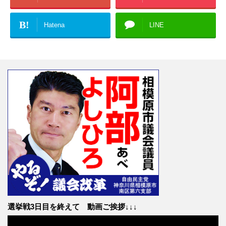
B!
Hatena
LINE
選挙戦3日目を終えて 動画ご挨拶↓↓↓
動