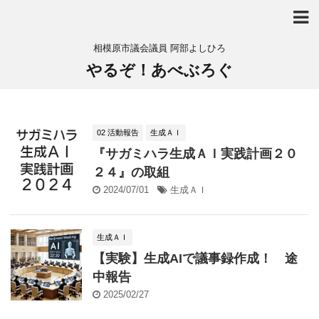
相模原市議会議員 阿部よしひろ
やるぞ！あべぶろぐ
02 活動報告
生成ＡＩ
『サガミハラ生成ＡＩ実践計画２０
２４』の取組
2024/07/01
生成ＡＩ
生成ＡＩ
【実験】生成AIで議事録作成！ 途
中報告
2025/02/27