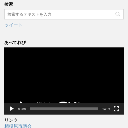
カ
検索
イ
ブ
ツイート
あべてれび
動
画
プ
レ
ー
ヤ
ー
00:00
14:33
リンク
相模原市議会