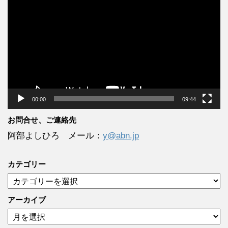
画
プ
レ
ー
ヤ
ー
00:00
09:44
お問合せ、ご連絡先
阿部よしひろ メール：
y@abn.jp
カテゴリー
カ
テ
ゴ
アーカイブ
リ
ア
ー
ー