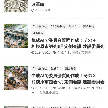
改革編
2024/07/01
01 お知らせ
02 活動報告
生成ＡＩ
議会報告
議会情報
生成AIで委員会質問作成！その４
相模原市議会6月定例会議 建設委員会
2024/06/13
生成ＡＩ
,
相模原市議会
01 お知らせ
生成ＡＩ
議会報告
生成AIで委員会質問作成！その３
相模原市議会6月定例会議 建設委員会
2024/06/13
ChatGPT
,
Claude
,
Gemini
,
生成
ＡＩ
,
相模原市議会