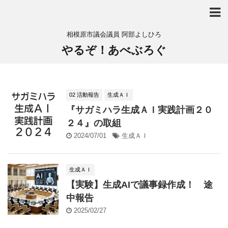
相模原市議会議員 阿部よしひろ
やるぞ！あべぶろぐ
02 活動報告
生成ＡＩ
『サガミハラ生成ＡＩ実践計画２０
２４』の取組
2024/07/01
生成ＡＩ
生成ＡＩ
【実験】生成AIで議事録作成！ 途
中報告
2025/02/27