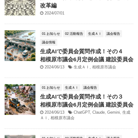
改革編
2024/07/01
01 お知らせ
02 活動報告
生成ＡＩ
議会報告
議会情報
生成AIで委員会質問作成！その４
相模原市議会6月定例会議 建設委員会
2024/06/13
生成ＡＩ
,
相模原市議会
01 お知らせ
生成ＡＩ
議会報告
生成AIで委員会質問作成！その３
相模原市議会6月定例会議 建設委員会
2024/06/13
ChatGPT
,
Claude
,
Gemini
,
生成
ＡＩ
,
相模原市議会