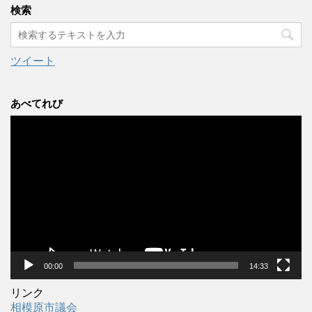
カ
検索
イ
ブ
ツイート
あべてれび
動
画
プ
レ
ー
ヤ
ー
00:00
14:33
リンク
相模原市議会