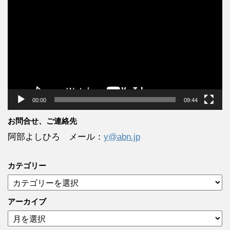
画
プ
レ
ー
ヤ
ー
00:00
09:44
お問合せ、ご連絡先
阿部よしひろ メール：
y@abn.jp
カテゴリー
カ
テ
ゴ
アーカイブ
リ
ア
ー
ー