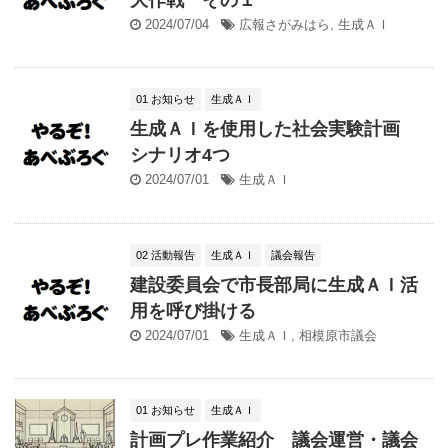
2024/07/04
広報さがみはら
,
生成ＡＩ
01 お知らせ
生成ＡＩ
生成ＡＩを使用した社会実験計画
シナリオ4つ
2024/07/01
生成ＡＩ
02 活動報告
生成ＡＩ
議会報告
建設委員会で市長部局に生成ＡＩ活
用を呼び掛ける
2024/07/01
生成ＡＩ
,
相模原市議会
01 お知らせ
生成ＡＩ
計画プレ作業紹介 議会運営・議会