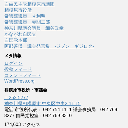
自由民主党相模原市議団
相模原市役所
衆議院議員 甘利明
衆議院議員 赤間二郎
神奈川県議会議員 細谷政幸
かながわ自民党
自民党本部
阿部善博 議会発言集 -ジブン・ギジロク-
メタ情報
ログイン
投稿フィード
コメントフィード
WordPress.org
相模原市役所・市議会
〒252-5277
神奈川県相模原市 中央区中央2-11-15
電話 市役所代表： 042-754-1111 議会事務局：042-769-
8277 自民党控室：042-769-8310
174,603 アクセス