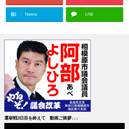
B!
Hatena
LINE
選挙戦3日目を終えて 動画ご挨拶↓↓↓
動