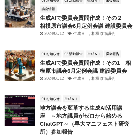
01 お知らせ
02 活動報告
生成ＡＩ
議会報告
議会情報
生成AIで委員会質問作成！その２
相模原市議会6月定例会議 建設委員会
2024/06/12
生成ＡＩ
,
相模原市議会
01 お知らせ
02 活動報告
生成ＡＩ
議会報告
生成AIで委員会質問作成！その1 相
模原市議会6月定例会議 建設委員会
2024/06/12
生成ＡＩ
,
相模原市議会
01 お知らせ
生成ＡＩ
地方議会を変革する生成AI活用講
座 ～地方議員がゼロから始める
ChatGPT～（早大マニフェスト研究
所）参加報告