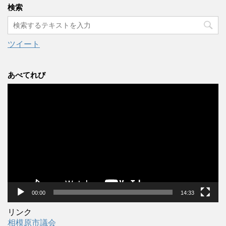
カ
検索
イ
ブ
ツイート
あべてれび
動
画
プ
レ
ー
ヤ
ー
00:00
14:33
リンク
相模原市議会