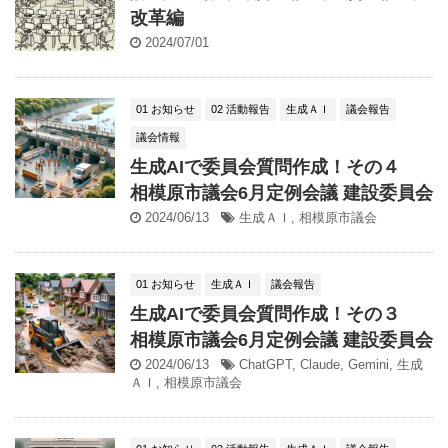
改革編
2024/07/01
01 お知らせ
02 活動報告
生成ＡＩ
議会報告
議会情報
生成AIで委員会質問作成！その４
相模原市議会6月定例会議 建設委員会
2024/06/13
生成ＡＩ
,
相模原市議会
01 お知らせ
生成ＡＩ
議会報告
生成AIで委員会質問作成！その３
相模原市議会6月定例会議 建設委員会
2024/06/13
ChatGPT
,
Claude
,
Gemini
,
生成
ＡＩ
,
相模原市議会