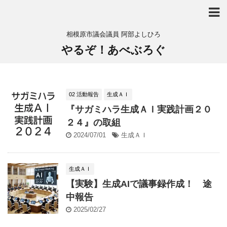
相模原市議会議員 阿部よしひろ
やるぞ！あべぶろぐ
02 活動報告
生成ＡＩ
『サガミハラ生成ＡＩ実践計画２０
２４』の取組
2024/07/01
生成ＡＩ
生成ＡＩ
【実験】生成AIで議事録作成！ 途
中報告
2025/02/27