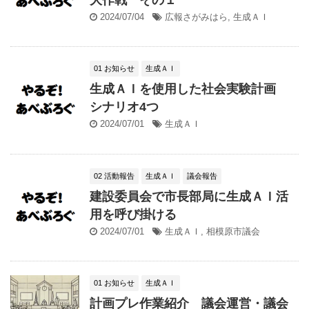
2024/07/04
広報さがみはら
,
生成ＡＩ
01 お知らせ
生成ＡＩ
生成ＡＩを使用した社会実験計画
シナリオ4つ
2024/07/01
生成ＡＩ
02 活動報告
生成ＡＩ
議会報告
建設委員会で市長部局に生成ＡＩ活
用を呼び掛ける
2024/07/01
生成ＡＩ
,
相模原市議会
01 お知らせ
生成ＡＩ
計画プレ作業紹介 議会運営・議会