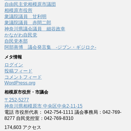
自由民主党相模原市議団
相模原市役所
衆議院議員 甘利明
衆議院議員 赤間二郎
神奈川県議会議員 細谷政幸
かながわ自民党
自民党本部
阿部善博 議会発言集 -ジブン・ギジロク-
メタ情報
ログイン
投稿フィード
コメントフィード
WordPress.org
相模原市役所・市議会
〒252-5277
神奈川県相模原市 中央区中央2-11-15
電話 市役所代表： 042-754-1111 議会事務局：042-769-
8277 自民党控室：042-769-8310
174,603 アクセス