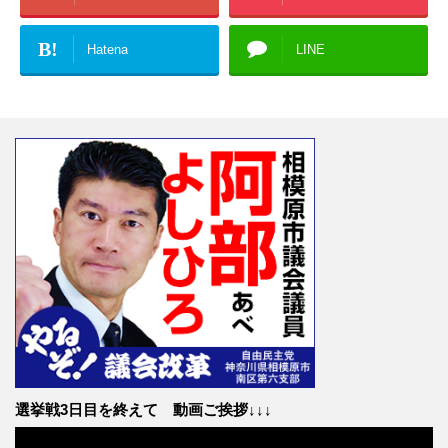
B!
Hatena
LINE
選挙戦3日目を終えて 動画ご挨拶↓↓↓
動