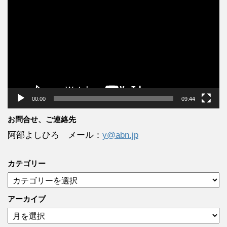
画
プ
レ
ー
ヤ
ー
00:00
09:44
お問合せ、ご連絡先
阿部よしひろ メール：
y@abn.jp
カテゴリー
カ
テ
ゴ
アーカイブ
リ
ア
ー
ー