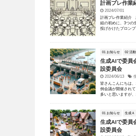
計画プレ作業
2024/07/01
計画プレ作業紹介 
組の初めに、3つの
投げかけたプロンプト
01 お知らせ
02 活
生成AIで委員
設委員会
2024/06/13
皆さんこんにちは、
例会議が開催されて
多いと思いますが、相
01 お知らせ
生成Ａ
生成AIで委員
設委員会