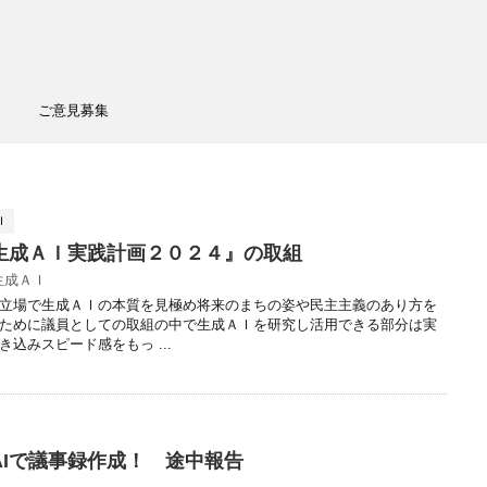
ご意見募集
Ｉ
生成ＡＩ実践計画２０２４』の取組
生成ＡＩ
立場で生成ＡＩの本質を見極め将来のまちの姿や民主主義のあり方を
ために議員としての取組の中で生成ＡＩを研究し活用できる部分は実
込みスピード感をもっ ...
AIで議事録作成！ 途中報告