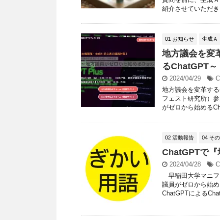
紹介させていただきま
01 お知らせ
生成Ａ
地方議会を変
るChatGP
2024/04/29
C
地方議会を変革する
フェスト研究所）参
がゼロから始めるChat
02 活動報告
04 そ
ChatGPT
2024/04/28
C
早稲田大学マニフェ
議員がゼロから始め
ChatGPTによるChat