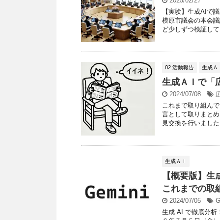
2025/02/27
【実験】生成AIで
模原市議会の本会議
ど少しずつ検証してい
02 活動報告
生成Ａ
生成ＡＩで「
2024/07/08
これまで取り組んで
言として取りまとめ
見交換を行いました。
生成ＡＩ
【概要版】生
これまでの取組
2024/07/05
G
生成 AI で徹底