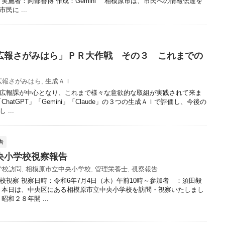
 実施者：阿部善博 作成：Gemini 相模原市は、市民への情報伝達を
民に ...
広報さがみはら」ＰＲ大作戦 その３ これまでの
広報さがみはら
,
生成ＡＩ
広報課が中心となり、これまで様々な意欲的な取組が実践されて来ま
hatGPT」「Gemini」「Claude」の３つの生成ＡＩで評価し、今後の
...
告
央小学校視察報告
学校訪問
,
相模原市立中央小学校
,
管理栄養士
,
視察報告
校視察 視察日時：令和6年7月4日（木）午前10時～参加者 ：須田毅
 本日は、中央区にある相模原市立中央小学校を訪問・視察いたしまし
昭和２８年開 ...