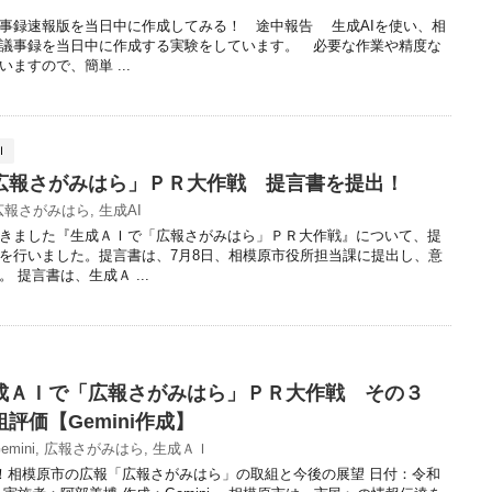
議事録速報版を当日中に作成してみる！ 途中報告 生成AIを使い、相
議事録を当日中に作成する実験をしています。 必要な作業や精度な
ますので、簡単 ...
Ｉ
広報さがみはら」ＰＲ大作戦 提言書を提出！
広報さがみはら
,
生成AI
きました『生成ＡＩで「広報さがみはら」ＰＲ大作戦』について、提
を行いました。提言書は、7月8日、相模原市役所担当課に提出し、意
 提言書は、生成Ａ ...
成ＡＩで「広報さがみはら」ＰＲ大作戦 その３
評価【Gemini作成】
emini
,
広報さがみはら
,
生成ＡＩ
分析！相模原市の広報「広報さがみはら」の取組と今後の展望 日付：令和