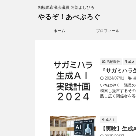
相模原市議会議員 阿部よしひろ
やるぞ！あべぶろぐ
ホーム
プロフィール
02 活動報告
生成Ａ
『サガミハラ
2024/07/01
いちはやく 議員の
模索し提言するその
践し広く関係者を巻き
生成ＡＩ
【実験】生成