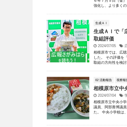
６年７月５日（金）
強化し、より多くの市
生成ＡＩ
生成ＡＩで「
取組評価
2024/07/05
相模原市では、広聴
した。 その評価を「C
取組の方向性を検討し 
02 活動報告
視察報
相模原市立中
2024/07/04
相模原市立中央小学
議員、阿部善博議員
た。 中央小学校は、