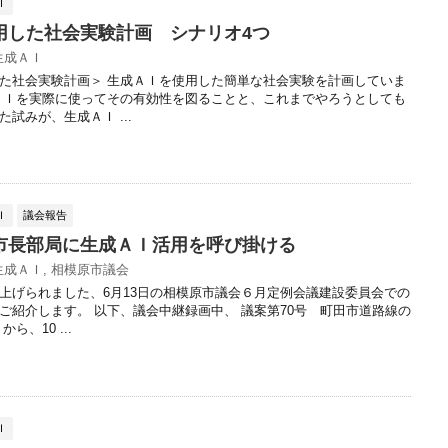
Ｉ
用した社会実験計画 シナリオ4つ
生成ＡＩ
た社会実験計画＞ 生成ＡＩを使用した簡単な社会実験を計画していま
ＡＩを実際に使ってその有効性を図ることと、これまでやろうとしても
試みが、生成ＡＩ ...
Ｉ
議会報告
市長部局に生成ＡＩ活用を呼び掛ける
生成ＡＩ
,
相模原市議会
上げられました、6月13日の相模原市議会６月定例会議建設委員会での
ご紹介します。 以下、議会中継録画中、 議案第70号 町田市道路線の
ら、10 ...
Ｉ