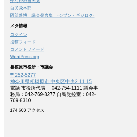
かながわ自民党
自民党本部
阿部善博 議会発言集 -ジブン・ギジロク-
メタ情報
ログイン
投稿フィード
コメントフィード
WordPress.org
相模原市役所・市議会
〒252-5277
神奈川県相模原市 中央区中央2-11-15
電話 市役所代表： 042-754-1111 議会事
務局：042-769-8277 自民党控室：042-
769-8310
174,603 アクセス