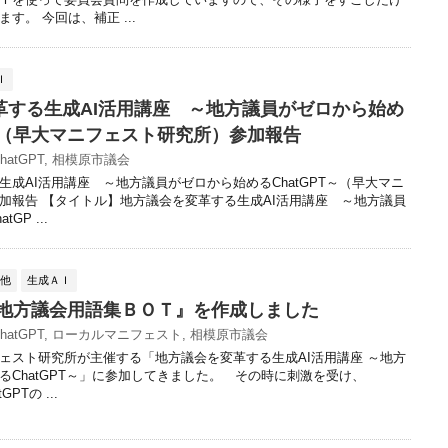
す。 今回は、補正 ...
Ｉ
革する生成AI活用講座 ～地方議員がゼロから始め
T～（早大マニフェスト研究所）参加報告
hatGPT
,
相模原市議会
生成AI活用講座 ～地方議員がゼロから始めるChatGPT～（早大マニ
加報告 【タイトル】地方議会を変革する生成AI活用講座 ～地方議員
GP ...
の他
生成ＡＩ
で『地方議会用語集ＢＯＴ』を作成しました
hatGPT
,
ローカルマニフェスト
,
相模原市議会
スト研究所が主催する「地方議会を変革する生成AI活用講座 ～地方
るChatGPT～」に参加してきました。 その時に刺激を受け、
GPTの ...