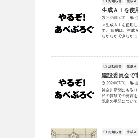
01 お知らせ
生成Ａ
生成ＡＩを使
2024/07/01
＜生成ＡＩを使用し
す。 目的は、生成
なかなかできなかった
02 活動報告
生成Ａ
建設委員会で
2024/07/01
神奈川新聞にも取り
私の質疑での発言を
認定の承諾について か
01 お知らせ
生成Ａ