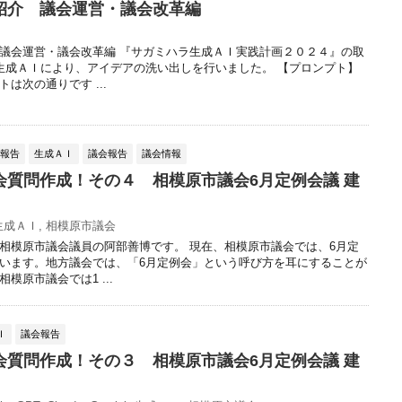
紹介 議会運営・議会改革編
議会運営・議会改革編 『サガミハラ生成ＡＩ実践計画２０２４』の取
生成ＡＩにより、アイデアの洗い出しを行いました。 【プロンプト】
は次の通りです ...
動報告
生成ＡＩ
議会報告
議会情報
会質問作成！その４ 相模原市議会6月定例会議 建
生成ＡＩ
,
相模原市議会
相模原市議会議員の阿部善博です。 現在、相模原市議会では、6月定
います。地方議会では、「6月定例会」という呼び方を耳にすることが
模原市議会では1 ...
Ｉ
議会報告
会質問作成！その３ 相模原市議会6月定例会議 建