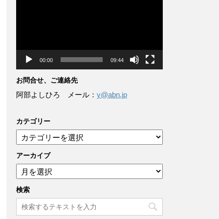
画
プ
レ
ー
ヤ
ー
00:00
09:44
お問合せ、ご連絡先
阿部よしひろ メール：
y@abn.jp
カテゴリー
カ
テ
ゴ
アーカイブ
リ
ア
ー
ー
カ
検索
イ
ブ