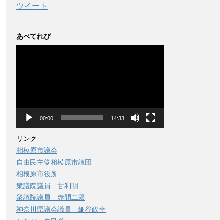
ツイート
あべてれび
動
画
プ
レ
ー
ヤ
ー
00:00
14:33
リンク
相模原市議会
自由民主党相模原市議団
相模原市役所
衆議院議員 甘利明
衆議院議員 赤間二郎
神奈川県議会議員 細谷政幸