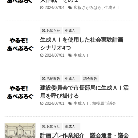
2024/07/04
広報さがみはら
,
生成ＡＩ
01 お知らせ
生成ＡＩ
生成ＡＩを使用した社会実験計画
シナリオ4つ
2024/07/01
生成ＡＩ
02 活動報告
生成ＡＩ
議会報告
建設委員会で市長部局に生成ＡＩ活
用を呼び掛ける
2024/07/01
生成ＡＩ
,
相模原市議会
01 お知らせ
生成ＡＩ
計画プレ作業紹介 議会運営・議会