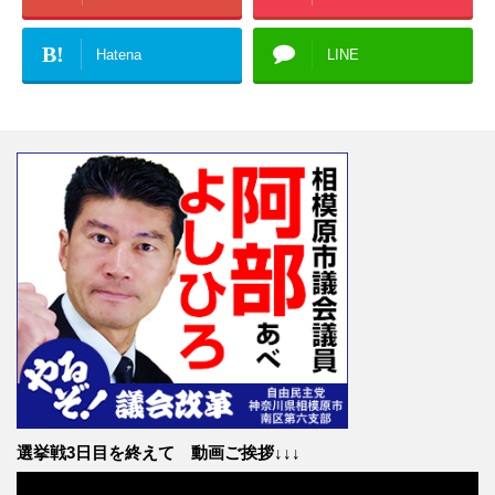
B!
Hatena
LINE
選挙戦3日目を終えて 動画ご挨拶↓↓↓
動