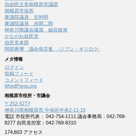
自由民主党相模原市議団
相模原市役所
衆議院議員 甘利明
衆議院議員 赤間二郎
神奈川県議会議員 細谷政幸
かながわ自民党
自民党本部
阿部善博 議会発言集 -ジブン・ギジロク-
メタ情報
ログイン
投稿フィード
コメントフィード
WordPress.org
相模原市役所・市議会
〒252-5277
神奈川県相模原市 中央区中央2-11-15
電話 市役所代表： 042-754-1111 議会事務局：042-769-
8277 自民党控室：042-769-8310
174,603 アクセス