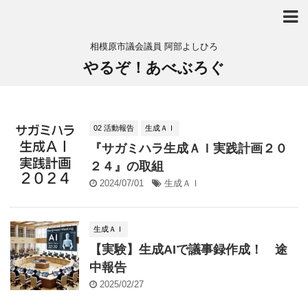
相模原市議会議員 阿部よしひろ
やるぞ！あべぶろぐ
02 活動報告
生成ＡＩ
『サガミハラ生成ＡＩ実践計画２０
２４』の取組
2024/07/01
生成ＡＩ
生成ＡＩ
【実験】生成AIで議事録作成！ 途
中報告
2025/02/27