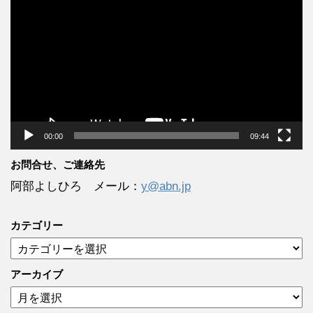
画
プ
レ
ー
ヤ
ー
00:00
09:44
お問合せ、ご連絡先
阿部よしひろ メール：
y@abn.jp
カテゴリー
カ
テ
ゴ
アーカイブ
リ
ア
ー
ー