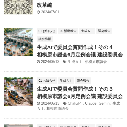
改革編
2024/07/01
01 お知らせ
02 活動報告
生成ＡＩ
議会報告
議会情報
生成AIで委員会質問作成！その４
相模原市議会6月定例会議 建設委員会
2024/06/13
生成ＡＩ
,
相模原市議会
01 お知らせ
生成ＡＩ
議会報告
生成AIで委員会質問作成！その３
相模原市議会6月定例会議 建設委員会
2024/06/13
ChatGPT
,
Claude
,
Gemini
,
生成
ＡＩ
,
相模原市議会