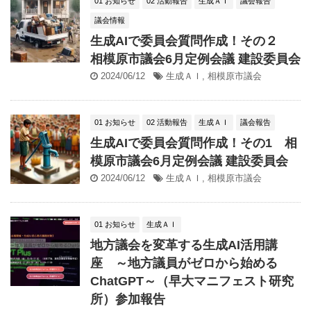
01 お知らせ
02 活動報告
生成ＡＩ
議会報告
議会情報
生成AIで委員会質問作成！その２
相模原市議会6月定例会議 建設委員会
2024/06/12
生成ＡＩ
,
相模原市議会
01 お知らせ
02 活動報告
生成ＡＩ
議会報告
生成AIで委員会質問作成！その1 相
模原市議会6月定例会議 建設委員会
2024/06/12
生成ＡＩ
,
相模原市議会
01 お知らせ
生成ＡＩ
地方議会を変革する生成AI活用講
座 ～地方議員がゼロから始める
ChatGPT～（早大マニフェスト研究
所）参加報告