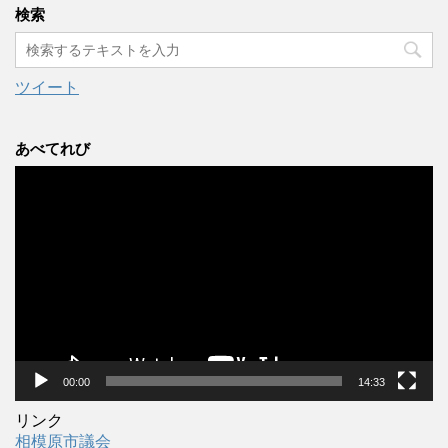
カ
検索
イ
ブ
ツイート
あべてれび
動
画
プ
レ
ー
ヤ
ー
00:00
14:33
リンク
相模原市議会