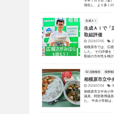
６年７月５日（金）
強化し、より多くの市
生成ＡＩ
生成ＡＩで「
取組評価
2024/07/05
相模原市では、広聴
した。 その評価を「C
取組の方向性を検討し 
02 活動報告
視察報
相模原市立中
2024/07/04
相模原市立中央小学
議員、阿部善博議員
た。 中央小学校は、