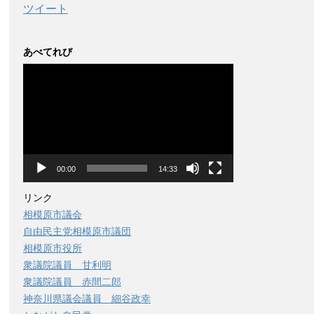
ツイート
あべてれび
動
画
プ
レ
ー
ヤ
ー
00:00
14:33
リンク
相模原市議会
自由民主党相模原市議団
相模原市役所
衆議院議員 甘利明
衆議院議員 赤間二郎
神奈川県議会議員 細谷政幸