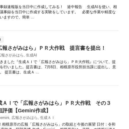
議事録速報版を当日中に作成してみる！ 途中報告 生成AIを使い、相
議事録を当日中に作成する実験をしています。 必要な作業や精度な
ますので、簡単 ...
Ｉ
広報さがみはら」ＰＲ大作戦 提言書を提出！
広報さがみはら
,
生成AI
きました『生成ＡＩで「広報さがみはら」ＰＲ大作戦』について、提
を行いました。提言書は、7月8日、相模原市役所担当課に提出し、意
 提言書は、生成Ａ ...
成ＡＩで「広報さがみはら」ＰＲ大作戦 その３
評価【Gemini作成】
emini
,
広報さがみはら
,
生成ＡＩ
分析！相模原市の広報「広報さがみはら」の取組と今後の展望 日付：令和