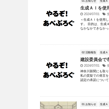
01 お知らせ
生成Ａ
生成ＡＩを使
2024/07/01
＜生成ＡＩを使用し
す。 目的は、生成
なかなかできなかった
02 活動報告
生成Ａ
建設委員会で
2024/07/01
神奈川新聞にも取り
私の質疑での発言を
認定の承諾について か
01 お知らせ
生成Ａ