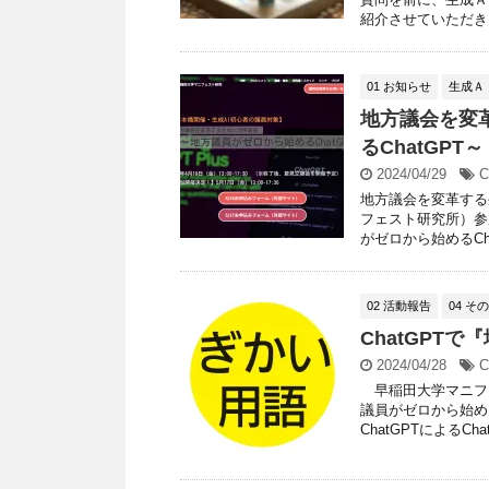
紹介させていただきま
01 お知らせ
生成Ａ
地方議会を変
るChatGP
2024/04/29
C
地方議会を変革する
フェスト研究所）参
がゼロから始めるChat
02 活動報告
04 そ
ChatGPT
2024/04/28
C
早稲田大学マニフェ
議員がゼロから始め
ChatGPTによるChat