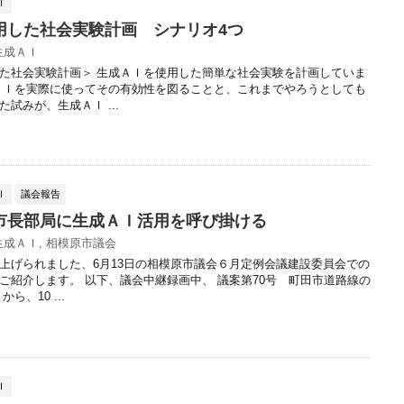
Ｉ
用した社会実験計画 シナリオ4つ
生成ＡＩ
た社会実験計画＞ 生成ＡＩを使用した簡単な社会実験を計画していま
ＡＩを実際に使ってその有効性を図ることと、これまでやろうとしても
試みが、生成ＡＩ ...
Ｉ
議会報告
市長部局に生成ＡＩ活用を呼び掛ける
生成ＡＩ
,
相模原市議会
上げられました、6月13日の相模原市議会６月定例会議建設委員会での
ご紹介します。 以下、議会中継録画中、 議案第70号 町田市道路線の
ら、10 ...
Ｉ