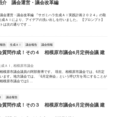
紹介 議会運営・議会改革編
議会運営・議会改革編 『サガミハラ生成ＡＩ実践計画２０２４』の取
生成ＡＩにより、アイデアの洗い出しを行いました。 【プロンプト】
は次の通りです ...
動報告
生成ＡＩ
議会報告
議会情報
会質問作成！その４ 相模原市議会6月定例会議 建
生成ＡＩ
,
相模原市議会
相模原市議会議員の阿部善博です。 現在、相模原市議会では、6月定
います。地方議会では、「6月定例会」という呼び方を耳にすることが
模原市議会では1 ...
Ｉ
議会報告
会質問作成！その３ 相模原市議会6月定例会議 建