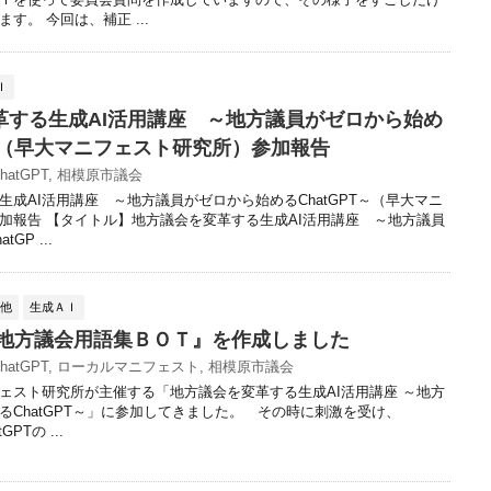
す。 今回は、補正 ...
Ｉ
革する生成AI活用講座 ～地方議員がゼロから始め
T～（早大マニフェスト研究所）参加報告
hatGPT
,
相模原市議会
生成AI活用講座 ～地方議員がゼロから始めるChatGPT～（早大マニ
加報告 【タイトル】地方議会を変革する生成AI活用講座 ～地方議員
GP ...
の他
生成ＡＩ
で『地方議会用語集ＢＯＴ』を作成しました
hatGPT
,
ローカルマニフェスト
,
相模原市議会
スト研究所が主催する「地方議会を変革する生成AI活用講座 ～地方
るChatGPT～」に参加してきました。 その時に刺激を受け、
GPTの ...