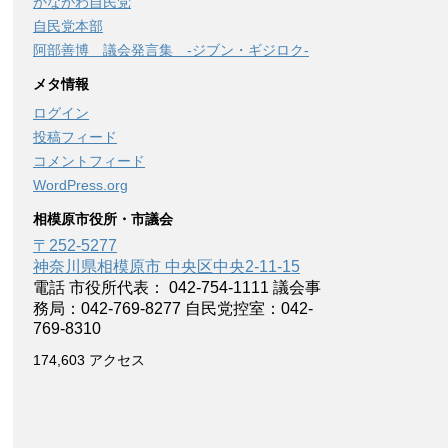
かながわ自民党
自民党本部
阿部善博 議会発言集 -ジブン・ギジロク-
メタ情報
ログイン
投稿フィード
コメントフィード
WordPress.org
相模原市役所・市議会
〒252-5277
神奈川県相模原市 中央区中央2-11-15
電話 市役所代表： 042-754-1111 議会事
務局：042-769-8277 自民党控室：042-
769-8310
174,603 アクセス