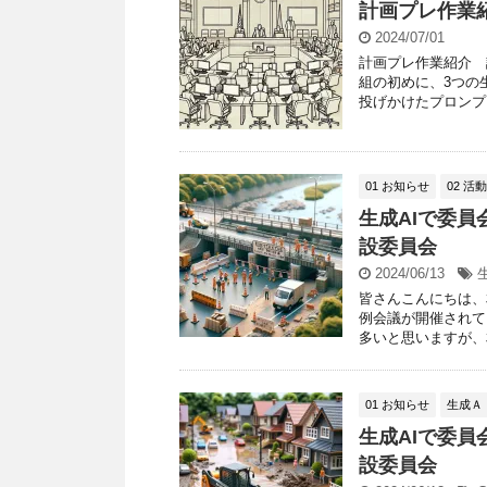
計画プレ作業
2024/07/01
計画プレ作業紹介 
組の初めに、3つの
投げかけたプロンプト
01 お知らせ
02 活
生成AIで委員
設委員会
2024/06/13
皆さんこんにちは、
例会議が開催されて
多いと思いますが、相
01 お知らせ
生成Ａ
生成AIで委員
設委員会