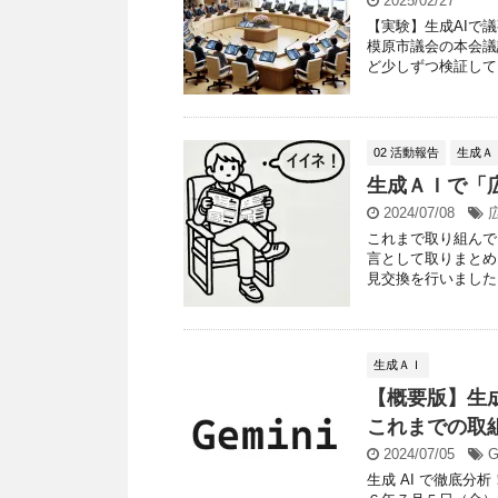
2025/02/27
【実験】生成AIで
模原市議会の本会議
ど少しずつ検証してい
02 活動報告
生成Ａ
生成ＡＩで「
2024/07/08
これまで取り組んで
言として取りまとめ
見交換を行いました。
生成ＡＩ
【概要版】生
これまでの取組
2024/07/05
G
生成 AI で徹底