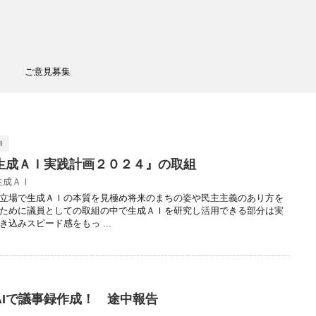
ご意見募集
Ｉ
生成ＡＩ実践計画２０２４』の取組
生成ＡＩ
立場で生成ＡＩの本質を見極め将来のまちの姿や民主主義のあり方を
ために議員としての取組の中で生成ＡＩを研究し活用できる部分は実
込みスピード感をもっ ...
AIで議事録作成！ 途中報告