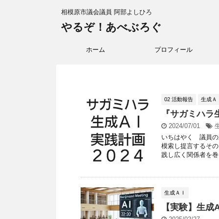
相模原市議会議員 阿部よしひろ
やるぞ！あべぶろぐ
ホーム
プロフィール
02 活動報告
生成Ａ
『サガミハラ
2024/07/01
いちはやく 議員の
模索し提言するその
践し広く関係者を巻き
生成ＡＩ
【実験】生成