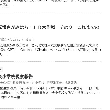
 実施者：阿部善博 作成：Gemini 相模原市は、市民への情報伝達を
民に ...
広報さがみはら」ＰＲ大作戦 その３ これまでの
広報さがみはら
,
生成ＡＩ
広報課が中心となり、これまで様々な意欲的な取組が実践されて来ま
hatGPT」「Gemini」「Claude」の３つの生成ＡＩで評価し、今後の
...
告
央小学校視察報告
学校訪問
,
相模原市立中央小学校
,
管理栄養士
,
視察報告
校視察 視察日時：令和6年7月4日（木）午前10時～参加者 ：須田毅
 本日は、中央区にある相模原市立中央小学校を訪問・視察いたしまし
昭和２８年開 ...