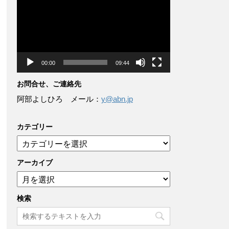
画
プ
レ
ー
ヤ
ー
00:00
09:44
お問合せ、ご連絡先
阿部よしひろ メール：
y@abn.jp
カテゴリー
カ
テ
ゴ
アーカイブ
リ
ア
ー
ー
カ
検索
イ
ブ