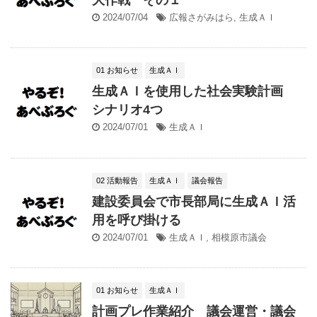
2024/07/04
広報さがみはら
,
生成ＡＩ
01 お知らせ
生成ＡＩ
生成ＡＩを使用した社会実験計画
シナリオ4つ
2024/07/01
生成ＡＩ
02 活動報告
生成ＡＩ
議会報告
建設委員会で市長部局に生成ＡＩ活
用を呼び掛ける
2024/07/01
生成ＡＩ
,
相模原市議会
01 お知らせ
生成ＡＩ
計画プレ作業紹介 議会運営・議会