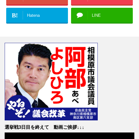
B!
Hatena
LINE
選挙戦3日目を終えて 動画ご挨拶↓↓↓
動