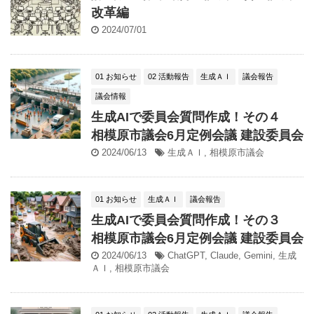
改革編
2024/07/01
01 お知らせ
02 活動報告
生成ＡＩ
議会報告
議会情報
生成AIで委員会質問作成！その４
相模原市議会6月定例会議 建設委員会
2024/06/13
生成ＡＩ
,
相模原市議会
01 お知らせ
生成ＡＩ
議会報告
生成AIで委員会質問作成！その３
相模原市議会6月定例会議 建設委員会
2024/06/13
ChatGPT
,
Claude
,
Gemini
,
生成
ＡＩ
,
相模原市議会