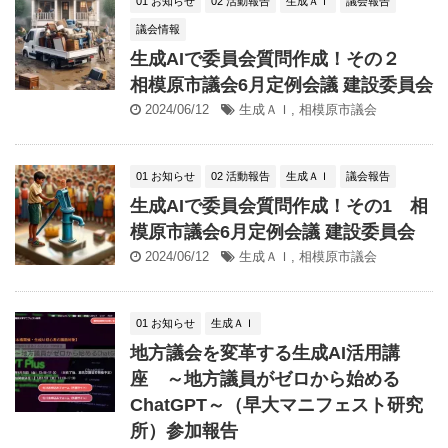
01 お知らせ
02 活動報告
生成ＡＩ
議会報告
議会情報
生成AIで委員会質問作成！その２
相模原市議会6月定例会議 建設委員会
2024/06/12
生成ＡＩ
,
相模原市議会
01 お知らせ
02 活動報告
生成ＡＩ
議会報告
生成AIで委員会質問作成！その1 相
模原市議会6月定例会議 建設委員会
2024/06/12
生成ＡＩ
,
相模原市議会
01 お知らせ
生成ＡＩ
地方議会を変革する生成AI活用講
座 ～地方議員がゼロから始める
ChatGPT～（早大マニフェスト研究
所）参加報告