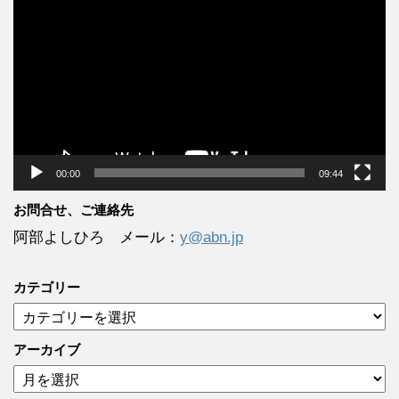
画
プ
レ
ー
ヤ
ー
00:00
09:44
お問合せ、ご連絡先
阿部よしひろ メール：
y@abn.jp
カテゴリー
カ
テ
ゴ
アーカイブ
リ
ア
ー
ー