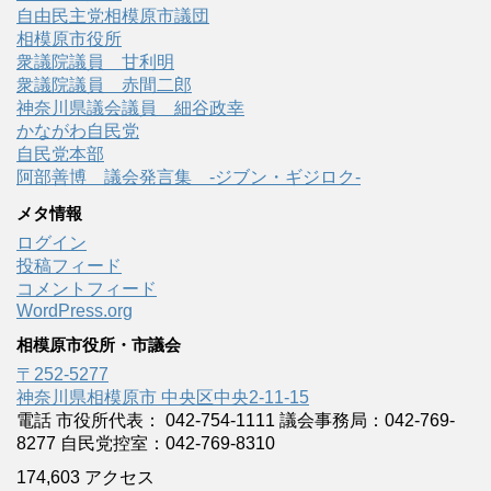
自由民主党相模原市議団
相模原市役所
衆議院議員 甘利明
衆議院議員 赤間二郎
神奈川県議会議員 細谷政幸
かながわ自民党
自民党本部
阿部善博 議会発言集 -ジブン・ギジロク-
メタ情報
ログイン
投稿フィード
コメントフィード
WordPress.org
相模原市役所・市議会
〒252-5277
神奈川県相模原市 中央区中央2-11-15
電話 市役所代表： 042-754-1111 議会事務局：042-769-
8277 自民党控室：042-769-8310
174,603 アクセス