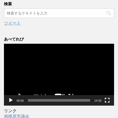
カ
検索
イ
ブ
ツイート
あべてれび
動
画
プ
レ
ー
ヤ
ー
00:00
14:33
リンク
相模原市議会