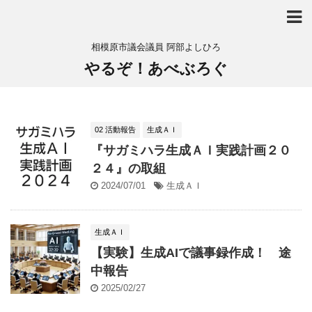
相模原市議会議員 阿部よしひろ
やるぞ！あべぶろぐ
02 活動報告
生成ＡＩ
『サガミハラ生成ＡＩ実践計画２０
２４』の取組
2024/07/01
生成ＡＩ
生成ＡＩ
【実験】生成AIで議事録作成！ 途
中報告
2025/02/27