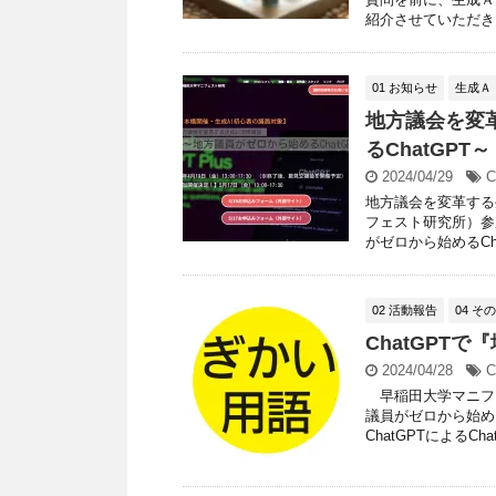
紹介させていただきま
01 お知らせ
生成Ａ
地方議会を変
るChatGP
2024/04/29
C
地方議会を変革する
フェスト研究所）参
がゼロから始めるChat
02 活動報告
04 そ
ChatGPT
2024/04/28
C
早稲田大学マニフェ
議員がゼロから始め
ChatGPTによるChat