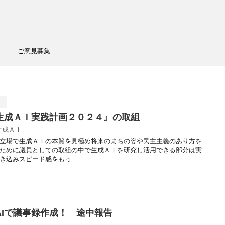
ご意見募集
Ｉ
生成ＡＩ実践計画２０２４』の取組
生成ＡＩ
立場で生成ＡＩの本質を見極め将来のまちの姿や民主主義のあり方を
ために議員としての取組の中で生成ＡＩを研究し活用できる部分は実
込みスピード感をもっ ...
AIで議事録作成！ 途中報告