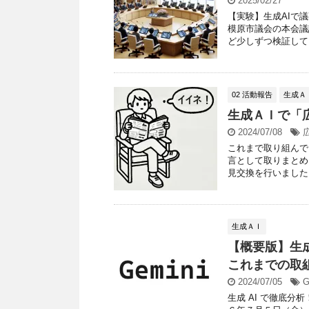
2025/02/27
【実験】生成AIで
模原市議会の本会議
ど少しずつ検証してい
02 活動報告
生成Ａ
生成ＡＩで「
2024/07/08
これまで取り組んで
言として取りまとめ
見交換を行いました。
生成ＡＩ
【概要版】生
これまでの取組
2024/07/05
G
生成 AI で徹底