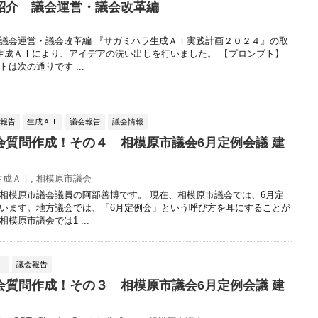
紹介 議会運営・議会改革編
議会運営・議会改革編 『サガミハラ生成ＡＩ実践計画２０２４』の取
生成ＡＩにより、アイデアの洗い出しを行いました。 【プロンプト】
は次の通りです ...
動報告
生成ＡＩ
議会報告
議会情報
会質問作成！その４ 相模原市議会6月定例会議 建
生成ＡＩ
,
相模原市議会
相模原市議会議員の阿部善博です。 現在、相模原市議会では、6月定
います。地方議会では、「6月定例会」という呼び方を耳にすることが
模原市議会では1 ...
Ｉ
議会報告
会質問作成！その３ 相模原市議会6月定例会議 建