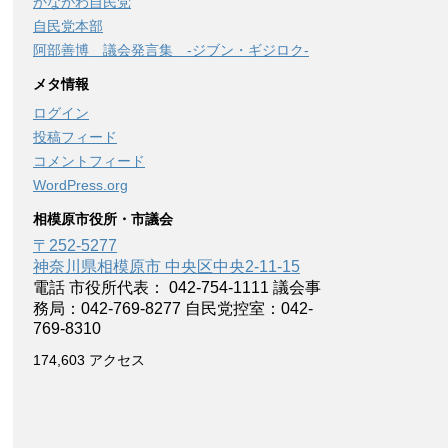
かながわ自民党
自民党本部
阿部善博 議会発言集 -ジブン・ギジロク-
メタ情報
ログイン
投稿フィード
コメントフィード
WordPress.org
相模原市役所・市議会
〒252-5277
神奈川県相模原市 中央区中央2-11-15
電話 市役所代表： 042-754-1111 議会事
務局：042-769-8277 自民党控室：042-
769-8310
174,603 アクセス