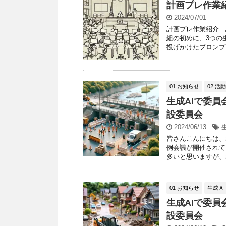
計画プレ作業
2024/07/01
計画プレ作業紹介 
組の初めに、3つの
投げかけたプロンプト
01 お知らせ
02 活
生成AIで委員
設委員会
2024/06/13
皆さんこんにちは、
例会議が開催されて
多いと思いますが、相
01 お知らせ
生成Ａ
生成AIで委員
設委員会