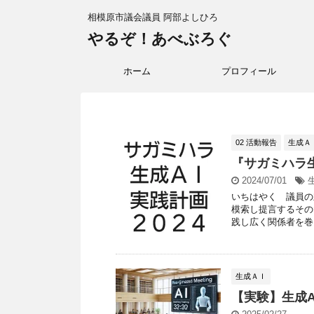
相模原市議会議員 阿部よしひろ
やるぞ！あべぶろぐ
ホーム
プロフィール
02 活動報告
生成Ａ
『サガミハラ
2024/07/01
いちはやく 議員の
模索し提言するその
践し広く関係者を巻き
生成ＡＩ
【実験】生成