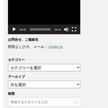
画
プ
レ
ー
ヤ
ー
00:00
09:44
お問合せ、ご連絡先
阿部よしひろ メール：
y@abn.jp
カテゴリー
カ
テ
ゴ
アーカイブ
リ
ア
ー
ー
カ
検索
イ
ブ