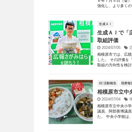
６年７月５日（金）
強化し、より多くの市
生成ＡＩ
生成ＡＩで「
取組評価
2024/07/05
相模原市では、広聴
した。 その評価を「C
取組の方向性を検討し 
02 活動報告
視察報
相模原市立中
2024/07/04
相模原市立中央小学
議員、阿部善博議員
た。 中央小学校は、