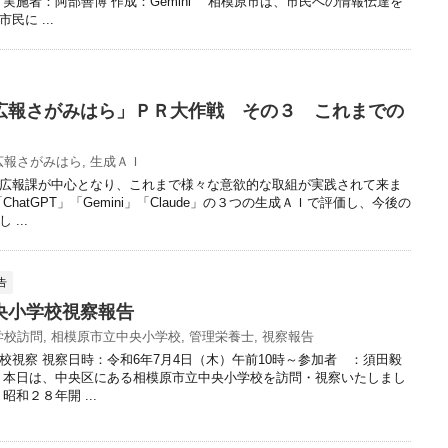
 実施者：阿部善博 作成：Gemini 相模原市は、市民への情報伝達を
民に ...
広報さがみはら」ＰＲ大作戦 その３ これまでの
広報さがみはら
,
生成ＡＩ
広報課が中心となり、これまで様々な意欲的な取組が実践されて来ま
hatGPT」「Gemini」「Claude」の３つの生成ＡＩで評価し、今後の
...
告
央小学校視察報告
学校訪問
,
相模原市立中央小学校
,
管理栄養士
,
視察報告
校視察 視察日時：令和6年7月4日（木）午前10時～参加者 ：須田毅
 本日は、中央区にある相模原市立中央小学校を訪問・視察いたしまし
昭和２８年開 ...