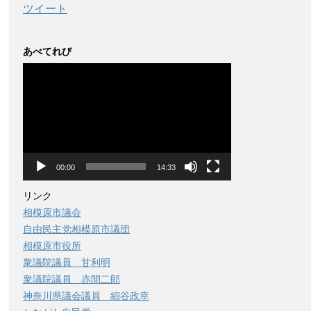
ツイート
あべてれび
動
画
プ
レ
ー
ヤ
ー
00:00
14:33
リンク
相模原市議会
自由民主党相模原市議団
相模原市役所
衆議院議員 甘利明
衆議院議員 赤間二郎
神奈川県議会議員 細谷政幸