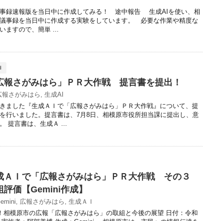
議事録速報版を当日中に作成してみる！ 途中報告 生成AIを使い、相
議事録を当日中に作成する実験をしています。 必要な作業や精度な
ますので、簡単 ...
Ｉ
広報さがみはら」ＰＲ大作戦 提言書を提出！
広報さがみはら
,
生成AI
きました『生成ＡＩで「広報さがみはら」ＰＲ大作戦』について、提
を行いました。提言書は、7月8日、相模原市役所担当課に提出し、意
 提言書は、生成Ａ ...
成ＡＩで「広報さがみはら」ＰＲ大作戦 その３
評価【Gemini作成】
emini
,
広報さがみはら
,
生成ＡＩ
分析！相模原市の広報「広報さがみはら」の取組と今後の展望 日付：令和