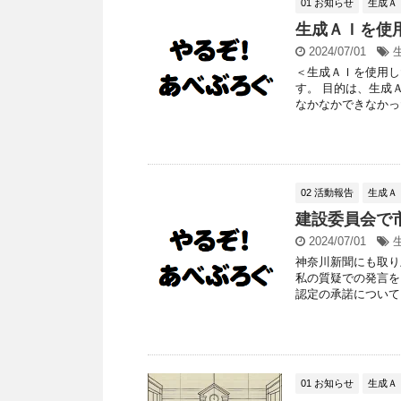
01 お知らせ
生成Ａ
生成ＡＩを使
2024/07/01
＜生成ＡＩを使用し
す。 目的は、生成
なかなかできなかった
02 活動報告
生成Ａ
建設委員会で
2024/07/01
神奈川新聞にも取り
私の質疑での発言を
認定の承諾について か
01 お知らせ
生成Ａ