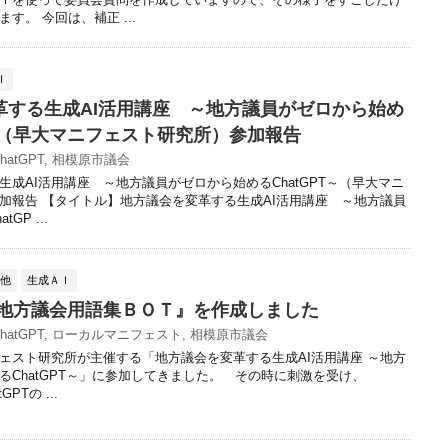
す。 今回は、補正 ...
Ｉ
革する生成AI活用講座 ～地方議員がゼロから始め
T～（早大マニフェスト研究所）参加報告
hatGPT
,
相模原市議会
生成AI活用講座 ～地方議員がゼロから始めるChatGPT～（早大マニ
加報告 【タイトル】地方議会を変革する生成AI活用講座 ～地方議員
GP ...
の他
生成ＡＩ
で『地方議会用語集ＢＯＴ』を作成しました
hatGPT
,
ローカルマニフェスト
,
相模原市議会
スト研究所が主催する「地方議会を変革する生成AI活用講座 ～地方
るChatGPT～」に参加してきました。 その時に刺激を受け、
GPTの ...