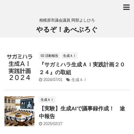
相模原市議会議員 阿部よしひろ
やるぞ！あべぶろぐ
02 活動報告
生成ＡＩ
『サガミハラ生成ＡＩ実践計画２０
２４』の取組
2024/07/01
生成ＡＩ
生成ＡＩ
【実験】生成AIで議事録作成！ 途
中報告
2025/02/27