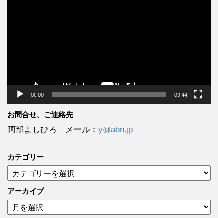
画
プ
レ
ー
ヤ
ー
00:00
09:44
お問合せ、ご連絡先
阿部よしひろ メール：
y@abn.jp
カテゴリー
カ
テ
ゴ
アーカイブ
リ
ア
ー
ー