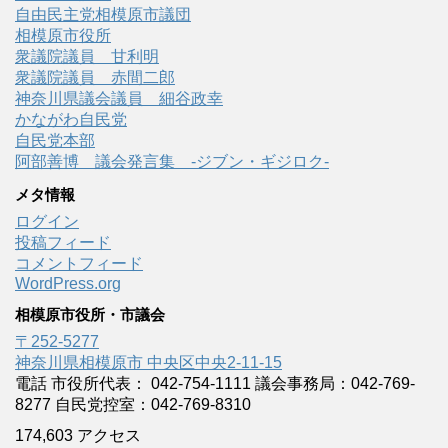
自由民主党相模原市議団
相模原市役所
衆議院議員 甘利明
衆議院議員 赤間二郎
神奈川県議会議員 細谷政幸
かながわ自民党
自民党本部
阿部善博 議会発言集 -ジブン・ギジロク-
メタ情報
ログイン
投稿フィード
コメントフィード
WordPress.org
相模原市役所・市議会
〒252-5277
神奈川県相模原市 中央区中央2-11-15
電話 市役所代表： 042-754-1111 議会事務局：042-769-
8277 自民党控室：042-769-8310
174,603 アクセス