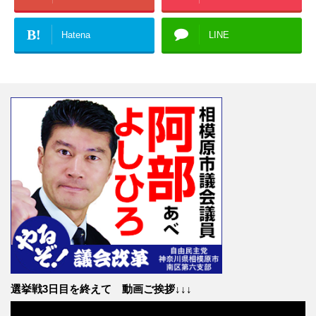
B!
Hatena
LINE
選挙戦3日目を終えて 動画ご挨拶↓↓↓
動