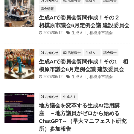
01 お知らせ
02 活動報告
生成ＡＩ
議会報告
議会情報
生成AIで委員会質問作成！その２
相模原市議会6月定例会議 建設委員会
2024/06/12
生成ＡＩ
,
相模原市議会
01 お知らせ
02 活動報告
生成ＡＩ
議会報告
生成AIで委員会質問作成！その1 相
模原市議会6月定例会議 建設委員会
2024/06/12
生成ＡＩ
,
相模原市議会
01 お知らせ
生成ＡＩ
地方議会を変革する生成AI活用講
座 ～地方議員がゼロから始める
ChatGPT～（早大マニフェスト研究
所）参加報告