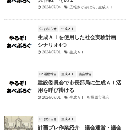
2024/07/04
広報さがみはら
,
生成ＡＩ
01 お知らせ
生成ＡＩ
生成ＡＩを使用した社会実験計画
シナリオ4つ
2024/07/01
生成ＡＩ
02 活動報告
生成ＡＩ
議会報告
建設委員会で市長部局に生成ＡＩ活
用を呼び掛ける
2024/07/01
生成ＡＩ
,
相模原市議会
01 お知らせ
生成ＡＩ
計画プレ作業紹介 議会運営・議会