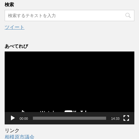
カ
検索
イ
ブ
ツイート
あべてれび
動
画
プ
レ
ー
ヤ
ー
00:00
14:33
リンク
相模原市議会