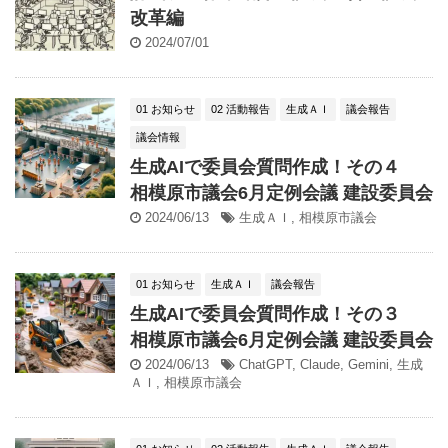
改革編
2024/07/01
01 お知らせ
02 活動報告
生成ＡＩ
議会報告
議会情報
生成AIで委員会質問作成！その４
相模原市議会6月定例会議 建設委員会
2024/06/13
生成ＡＩ
,
相模原市議会
01 お知らせ
生成ＡＩ
議会報告
生成AIで委員会質問作成！その３
相模原市議会6月定例会議 建設委員会
2024/06/13
ChatGPT
,
Claude
,
Gemini
,
生成
ＡＩ
,
相模原市議会