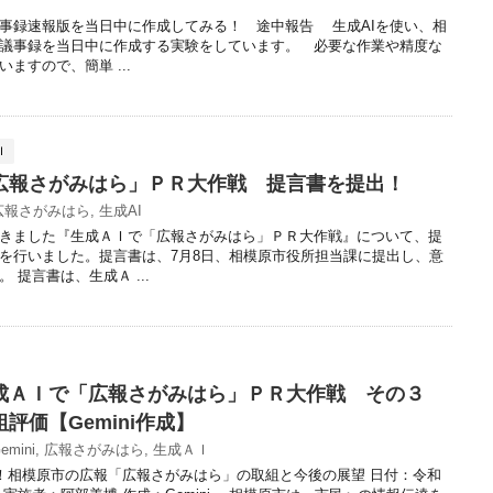
議事録速報版を当日中に作成してみる！ 途中報告 生成AIを使い、相
議事録を当日中に作成する実験をしています。 必要な作業や精度な
ますので、簡単 ...
Ｉ
広報さがみはら」ＰＲ大作戦 提言書を提出！
広報さがみはら
,
生成AI
きました『生成ＡＩで「広報さがみはら」ＰＲ大作戦』について、提
を行いました。提言書は、7月8日、相模原市役所担当課に提出し、意
 提言書は、生成Ａ ...
成ＡＩで「広報さがみはら」ＰＲ大作戦 その３
評価【Gemini作成】
emini
,
広報さがみはら
,
生成ＡＩ
分析！相模原市の広報「広報さがみはら」の取組と今後の展望 日付：令和