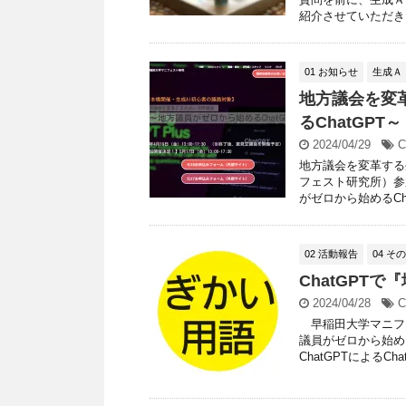
紹介させていただきま
01 お知らせ
生成Ａ
地方議会を変
るChatGP
2024/04/29
C
地方議会を変革する
フェスト研究所）参
がゼロから始めるChat
02 活動報告
04 そ
ChatGPT
2024/04/28
C
早稲田大学マニフェ
議員がゼロから始め
ChatGPTによるChat