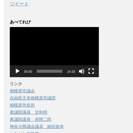
ツイート
あべてれび
動
画
プ
レ
ー
ヤ
ー
00:00
14:33
リンク
相模原市議会
自由民主党相模原市議団
相模原市役所
衆議院議員 甘利明
衆議院議員 赤間二郎
神奈川県議会議員 細谷政幸