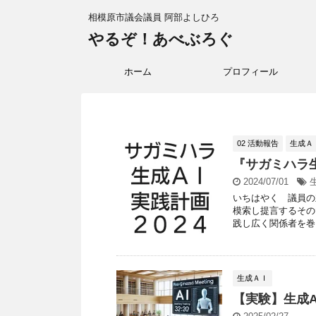
相模原市議会議員 阿部よしひろ
やるぞ！あべぶろぐ
ホーム
プロフィール
02 活動報告
生成Ａ
『サガミハラ
2024/07/01
いちはやく 議員の
模索し提言するその
践し広く関係者を巻き
生成ＡＩ
【実験】生成