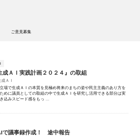
ご意見募集
Ｉ
生成ＡＩ実践計画２０２４』の取組
生成ＡＩ
立場で生成ＡＩの本質を見極め将来のまちの姿や民主主義のあり方を
ために議員としての取組の中で生成ＡＩを研究し活用できる部分は実
込みスピード感をもっ ...
AIで議事録作成！ 途中報告