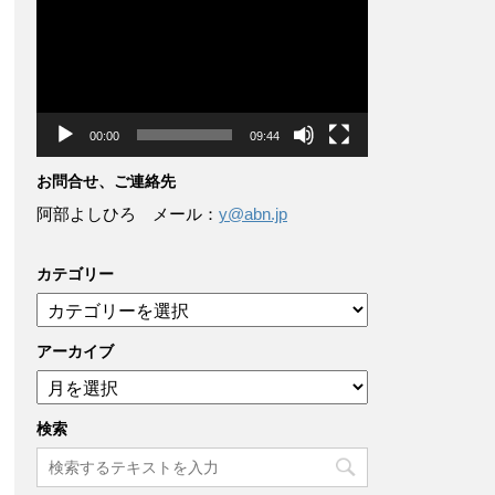
画
プ
レ
ー
ヤ
ー
00:00
09:44
お問合せ、ご連絡先
阿部よしひろ メール：
y@abn.jp
カテゴリー
カ
テ
ゴ
アーカイブ
リ
ア
ー
ー
カ
検索
イ
ブ