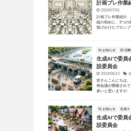
計画プレ作業
2024/07/01
計画プレ作業紹介 
組の初めに、3つの
投げかけたプロンプト
01 お知らせ
02 活
生成AIで委員
設委員会
2024/06/13
皆さんこんにちは、
例会議が開催されて
多いと思いますが、相
01 お知らせ
生成Ａ
生成AIで委員
設委員会