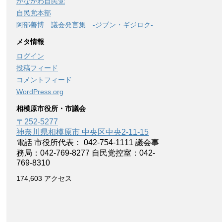
かながわ自民党
自民党本部
阿部善博 議会発言集 -ジブン・ギジロク-
メタ情報
ログイン
投稿フィード
コメントフィード
WordPress.org
相模原市役所・市議会
〒252-5277
神奈川県相模原市 中央区中央2-11-15
電話 市役所代表： 042-754-1111 議会事
務局：042-769-8277 自民党控室：042-
769-8310
174,603 アクセス