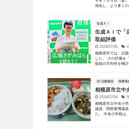
６年７月５日（金）
強化し、より多くの市
生成ＡＩ
生成ＡＩで「
取組評価
2024/07/05
相模原市では、広聴
した。 その評価を「C
取組の方向性を検討し 
02 活動報告
視察報
相模原市立中
2024/07/04
相模原市立中央小学
議員、阿部善博議員
た。 中央小学校は、