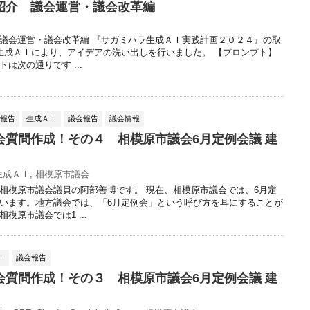
紹介 議会運営・議会改革編
議会運営・議会改革編 『サガミハラ生成ＡＩ実践計画２０２４』の取
生成ＡＩにより、アイデアの洗い出しを行いました。 【プロンプト】
は次の通りです ...
動報告
生成ＡＩ
議会報告
議会情報
会質問作成！その４ 相模原市議会6月定例会議 建
生成ＡＩ
,
相模原市議会
相模原市議会議員の阿部善博です。 現在、相模原市議会では、6月定
います。地方議会では、「6月定例会」という呼び方を耳にすることが
模原市議会では1 ...
Ｉ
議会報告
会質問作成！その３ 相模原市議会6月定例会議 建