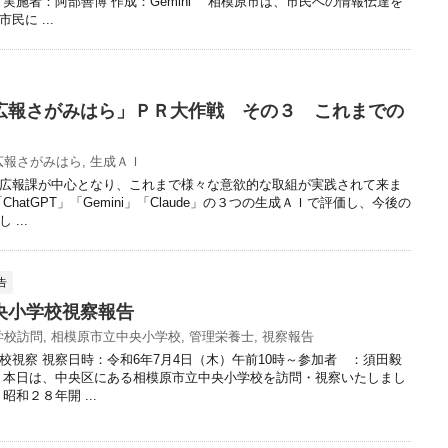
 実施者：阿部善博 作成：Gemini 相模原市は、市民への情報伝達を
民に ...
広報さがみはら」ＰＲ大作戦 その３ これまでの
広報さがみはら
,
生成ＡＩ
広報課が中心となり、これまで様々な意欲的な取組が実践されて来ま
hatGPT」「Gemini」「Claude」の３つの生成ＡＩで評価し、今後の
...
告
央小学校視察報告
学校訪問
,
相模原市立中央小学校
,
管理栄養士
,
視察報告
校視察 視察日時：令和6年7月4日（木）午前10時～参加者 ：須田毅
 本日は、中央区にある相模原市立中央小学校を訪問・視察いたしまし
昭和２８年開 ...