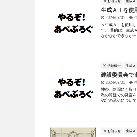
01 お知らせ
生成Ａ
生成ＡＩを使
2024/07/01
＜生成ＡＩを使用し
す。 目的は、生成
なかなかできなかった
02 活動報告
生成Ａ
建設委員会で
2024/07/01
神奈川新聞にも取り
私の質疑での発言を
認定の承諾について か
01 お知らせ
生成Ａ