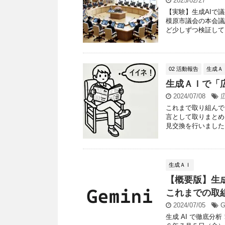
2025/02/27
【実験】生成AIで
模原市議会の本会議
ど少しずつ検証してい
02 活動報告
生成Ａ
生成ＡＩで「
2024/07/08
これまで取り組んで
言として取りまとめ
見交換を行いました。
生成ＡＩ
【概要版】生
これまでの取組
2024/07/05
G
生成 AI で徹底