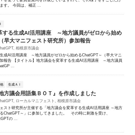
す。 今回は、補正 ...
Ｉ
革する生成AI活用講座 ～地方議員がゼロから始め
T～（早大マニフェスト研究所）参加報告
hatGPT
,
相模原市議会
生成AI活用講座 ～地方議員がゼロから始めるChatGPT～（早大マニ
加報告 【タイトル】地方議会を変革する生成AI活用講座 ～地方議員
GP ...
の他
生成ＡＩ
で『地方議会用語集ＢＯＴ』を作成しました
hatGPT
,
ローカルマニフェスト
,
相模原市議会
スト研究所が主催する「地方議会を変革する生成AI活用講座 ～地方
るChatGPT～」に参加してきました。 その時に刺激を受け、
GPTの ...