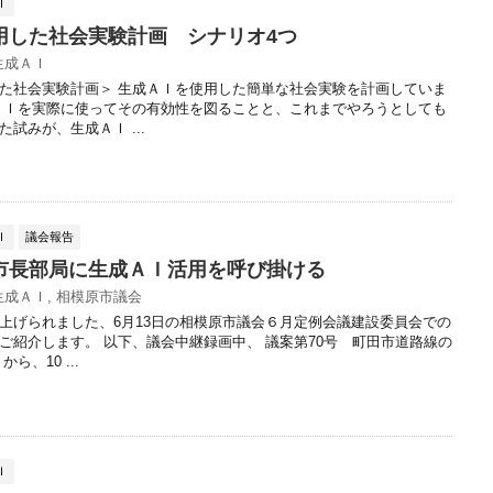
Ｉ
用した社会実験計画 シナリオ4つ
生成ＡＩ
た社会実験計画＞ 生成ＡＩを使用した簡単な社会実験を計画していま
ＡＩを実際に使ってその有効性を図ることと、これまでやろうとしても
試みが、生成ＡＩ ...
Ｉ
議会報告
市長部局に生成ＡＩ活用を呼び掛ける
生成ＡＩ
,
相模原市議会
上げられました、6月13日の相模原市議会６月定例会議建設委員会での
ご紹介します。 以下、議会中継録画中、 議案第70号 町田市道路線の
ら、10 ...
Ｉ