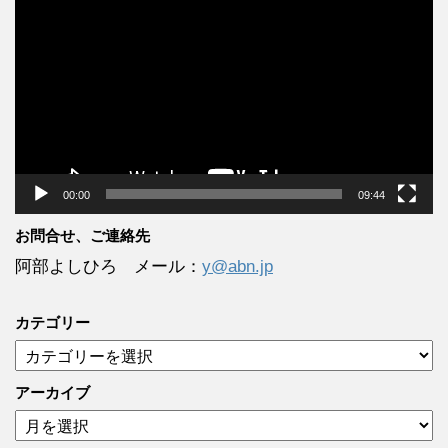
画
プ
レ
ー
ヤ
ー
00:00
09:44
お問合せ、ご連絡先
阿部よしひろ メール：
y@abn.jp
カテゴリー
カ
テ
ゴ
アーカイブ
リ
ア
ー
ー