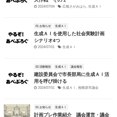
2024/07/04
広報さがみはら
,
生成ＡＩ
01 お知らせ
生成ＡＩ
生成ＡＩを使用した社会実験計画
シナリオ4つ
2024/07/01
生成ＡＩ
02 活動報告
生成ＡＩ
議会報告
建設委員会で市長部局に生成ＡＩ活
用を呼び掛ける
2024/07/01
生成ＡＩ
,
相模原市議会
01 お知らせ
生成ＡＩ
計画プレ作業紹介 議会運営・議会