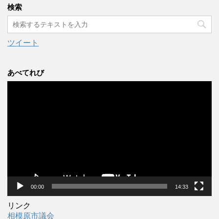
カ
検索
イ
ブ
ツイート
あべてれび
動
画
プ
レ
ー
ヤ
ー
00:00
14:33
リンク
相模原市議会