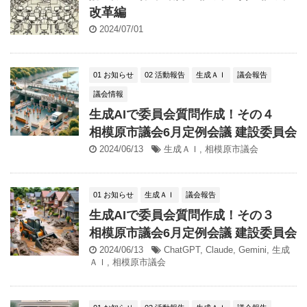
改革編
2024/07/01
01 お知らせ
02 活動報告
生成ＡＩ
議会報告
議会情報
生成AIで委員会質問作成！その４
相模原市議会6月定例会議 建設委員会
2024/06/13
生成ＡＩ
,
相模原市議会
01 お知らせ
生成ＡＩ
議会報告
生成AIで委員会質問作成！その３
相模原市議会6月定例会議 建設委員会
2024/06/13
ChatGPT
,
Claude
,
Gemini
,
生成
ＡＩ
,
相模原市議会