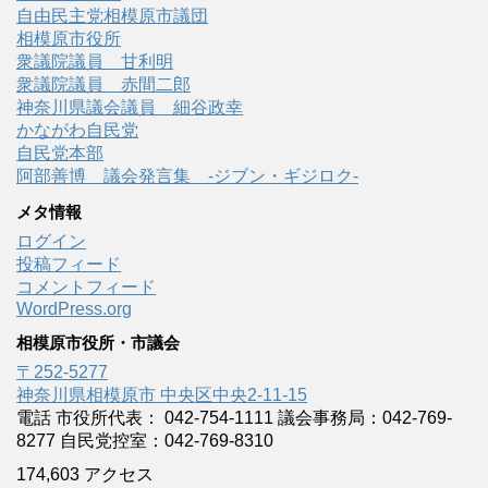
自由民主党相模原市議団
相模原市役所
衆議院議員 甘利明
衆議院議員 赤間二郎
神奈川県議会議員 細谷政幸
かながわ自民党
自民党本部
阿部善博 議会発言集 -ジブン・ギジロク-
メタ情報
ログイン
投稿フィード
コメントフィード
WordPress.org
相模原市役所・市議会
〒252-5277
神奈川県相模原市 中央区中央2-11-15
電話 市役所代表： 042-754-1111 議会事務局：042-769-
8277 自民党控室：042-769-8310
174,603 アクセス