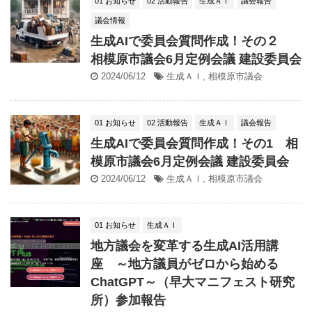
01 お知らせ
02 活動報告
生成ＡＩ
議会報告
議会情報
生成AIで委員会質問作成！その２
相模原市議会6月定例会議 建設委員会
2024/06/12
生成ＡＩ
,
相模原市議会
01 お知らせ
02 活動報告
生成ＡＩ
議会報告
生成AIで委員会質問作成！その1 相
模原市議会6月定例会議 建設委員会
2024/06/12
生成ＡＩ
,
相模原市議会
01 お知らせ
生成ＡＩ
地方議会を変革する生成AI活用講
座 ～地方議員がゼロから始める
ChatGPT～（早大マニフェスト研究
所）参加報告