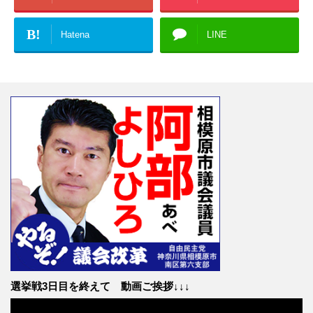
B!
Hatena
LINE
選挙戦3日目を終えて 動画ご挨拶↓↓↓
動