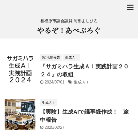
相模原市議会議員 阿部よしひろ
やるぞ！あべぶろぐ
02 活動報告
生成ＡＩ
『サガミハラ生成ＡＩ実践計画２０
２４』の取組
2024/07/01
生成ＡＩ
生成ＡＩ
【実験】生成AIで議事録作成！ 途
中報告
2025/02/27