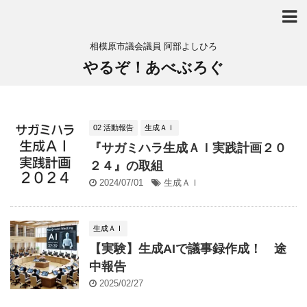
相模原市議会議員 阿部よしひろ
やるぞ！あべぶろぐ
02 活動報告
生成ＡＩ
『サガミハラ生成ＡＩ実践計画２０
２４』の取組
2024/07/01
生成ＡＩ
生成ＡＩ
【実験】生成AIで議事録作成！ 途
中報告
2025/02/27