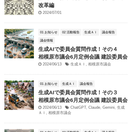
改革編
2024/07/01
01 お知らせ
02 活動報告
生成ＡＩ
議会報告
議会情報
生成AIで委員会質問作成！その４
相模原市議会6月定例会議 建設委員会
2024/06/13
生成ＡＩ
,
相模原市議会
01 お知らせ
生成ＡＩ
議会報告
生成AIで委員会質問作成！その３
相模原市議会6月定例会議 建設委員会
2024/06/13
ChatGPT
,
Claude
,
Gemini
,
生成
ＡＩ
,
相模原市議会