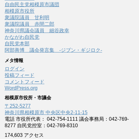
自由民主党相模原市議団
相模原市役所
衆議院議員 甘利明
衆議院議員 赤間二郎
神奈川県議会議員 細谷政幸
かながわ自民党
自民党本部
阿部善博 議会発言集 -ジブン・ギジロク-
メタ情報
ログイン
投稿フィード
コメントフィード
WordPress.org
相模原市役所・市議会
〒252-5277
神奈川県相模原市 中央区中央2-11-15
電話 市役所代表： 042-754-1111 議会事務局：042-769-
8277 自民党控室：042-769-8310
174,603 アクセス