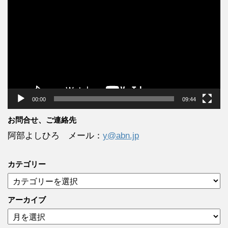
画
プ
レ
ー
ヤ
ー
00:00
09:44
お問合せ、ご連絡先
阿部よしひろ メール：
y@abn.jp
カテゴリー
カ
テ
ゴ
アーカイブ
リ
ア
ー
ー