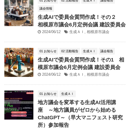
01 お知らせ
02 活動報告
生成ＡＩ
議会報告
議会情報
生成AIで委員会質問作成！その２
相模原市議会6月定例会議 建設委員会
2024/06/12
生成ＡＩ
,
相模原市議会
01 お知らせ
02 活動報告
生成ＡＩ
議会報告
生成AIで委員会質問作成！その1 相
模原市議会6月定例会議 建設委員会
2024/06/12
生成ＡＩ
,
相模原市議会
01 お知らせ
生成ＡＩ
地方議会を変革する生成AI活用講
座 ～地方議員がゼロから始める
ChatGPT～（早大マニフェスト研究
所）参加報告