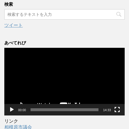
カ
検索
イ
ブ
ツイート
あべてれび
動
画
プ
レ
ー
ヤ
ー
00:00
14:33
リンク
相模原市議会