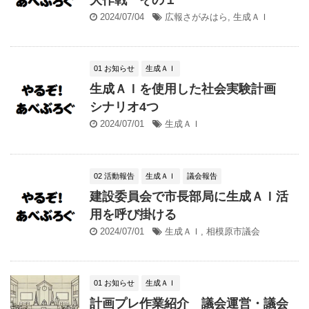
2024/07/04
広報さがみはら
,
生成ＡＩ
01 お知らせ
生成ＡＩ
生成ＡＩを使用した社会実験計画
シナリオ4つ
2024/07/01
生成ＡＩ
02 活動報告
生成ＡＩ
議会報告
建設委員会で市長部局に生成ＡＩ活
用を呼び掛ける
2024/07/01
生成ＡＩ
,
相模原市議会
01 お知らせ
生成ＡＩ
計画プレ作業紹介 議会運営・議会