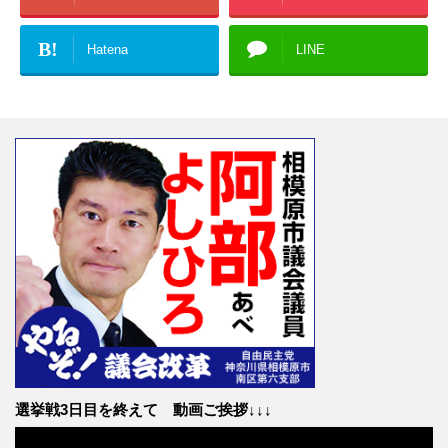
B!
Hatena
LINE
選挙戦3日目を終えて 動画ご挨拶↓↓↓
動