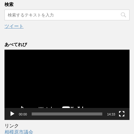
カ
検索
イ
ブ
ツイート
あべてれび
動
画
プ
レ
ー
ヤ
ー
00:00
14:33
リンク
相模原市議会