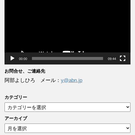
画
プ
レ
ー
ヤ
ー
00:00
09:44
お問合せ、ご連絡先
阿部よしひろ メール：
y@abn.jp
カテゴリー
カ
テ
ゴ
アーカイブ
リ
ア
ー
ー