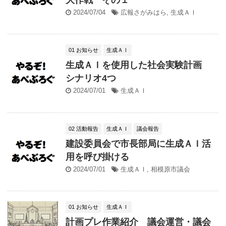
2024/07/04
広報さがみはら
,
生成ＡＩ
01 お知らせ
生成ＡＩ
生成ＡＩを使用した社会実験計画
シナリオ4つ
2024/07/01
生成ＡＩ
02 活動報告
生成ＡＩ
議会報告
建設委員会で市長部局に生成ＡＩ活
用を呼び掛ける
2024/07/01
生成ＡＩ
,
相模原市議会
01 お知らせ
生成ＡＩ
計画プレ作業紹介 議会運営・議会