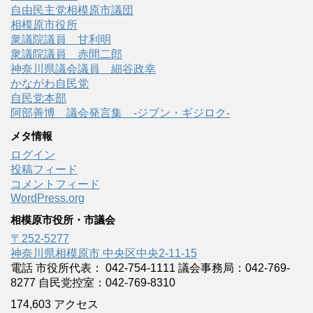
自由民主党相模原市議団
相模原市役所
衆議院議員 甘利明
衆議院議員 赤間二郎
神奈川県議会議員 細谷政幸
かながわ自民党
自民党本部
阿部善博 議会発言集 -ジブン・ギジロク-
メタ情報
ログイン
投稿フィード
コメントフィード
WordPress.org
相模原市役所・市議会
〒252-5277
神奈川県相模原市 中央区中央2-11-15
電話 市役所代表： 042-754-1111 議会事務局：042-769-
8277 自民党控室：042-769-8310
174,603 アクセス