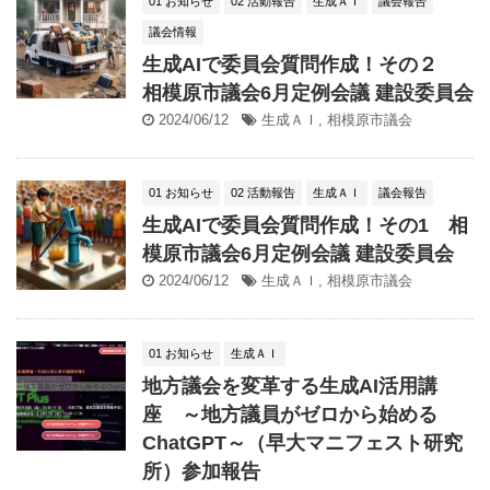
01 お知らせ
02 活動報告
生成ＡＩ
議会報告
議会情報
生成AIで委員会質問作成！その２
相模原市議会6月定例会議 建設委員会
2024/06/12
生成ＡＩ
,
相模原市議会
01 お知らせ
02 活動報告
生成ＡＩ
議会報告
生成AIで委員会質問作成！その1 相
模原市議会6月定例会議 建設委員会
2024/06/12
生成ＡＩ
,
相模原市議会
01 お知らせ
生成ＡＩ
地方議会を変革する生成AI活用講
座 ～地方議員がゼロから始める
ChatGPT～（早大マニフェスト研究
所）参加報告