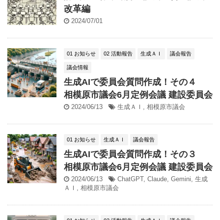
改革編
2024/07/01
01 お知らせ
02 活動報告
生成ＡＩ
議会報告
議会情報
生成AIで委員会質問作成！その４
相模原市議会6月定例会議 建設委員会
2024/06/13
生成ＡＩ
,
相模原市議会
01 お知らせ
生成ＡＩ
議会報告
生成AIで委員会質問作成！その３
相模原市議会6月定例会議 建設委員会
2024/06/13
ChatGPT
,
Claude
,
Gemini
,
生成
ＡＩ
,
相模原市議会