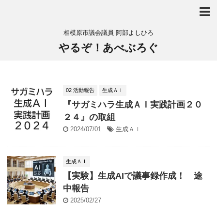
相模原市議会議員 阿部よしひろ
やるぞ！あべぶろぐ
02 活動報告
生成ＡＩ
『サガミハラ生成ＡＩ実践計画２０
２４』の取組
2024/07/01
生成ＡＩ
生成ＡＩ
【実験】生成AIで議事録作成！ 途
中報告
2025/02/27