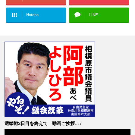
B!
Hatena
LINE
選挙戦3日目を終えて 動画ご挨拶↓↓↓
動